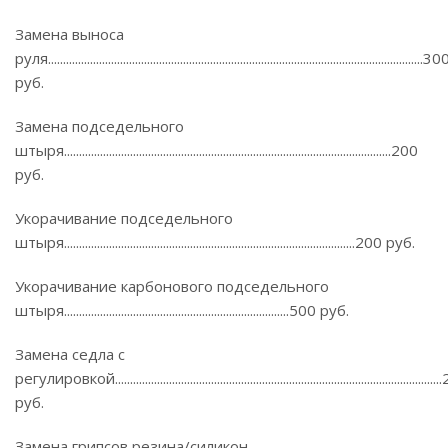
Замена выноса
руля.............................................................................................................................30
руб.
Замена подседельного
штыря.............................................................................................................200
руб.
Укорачивание подседельного
штыря.................................................................................................200 руб.
Укорачивание карбонового подседельного
штыря...........................................................................500 руб.
Замена седла с
регулировкой..........................................................................................................
руб.
Замена грипсов резина/силикон