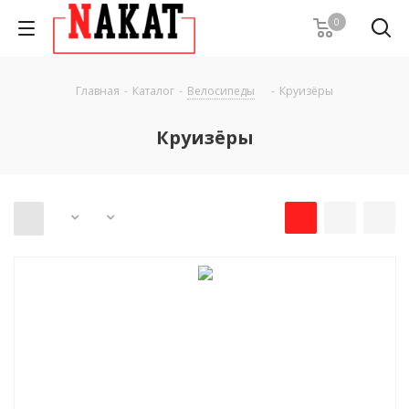
0
Главная
-
Каталог
-
Велосипеды
-
Круизёры
Круизёры