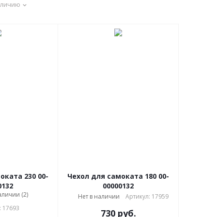
аличию
оката 230 00-
Чехол для самоката 180 00-
0132
00000132
аличии (2)
Нет в наличии
Артикул: 17959
: 17693
730
руб.