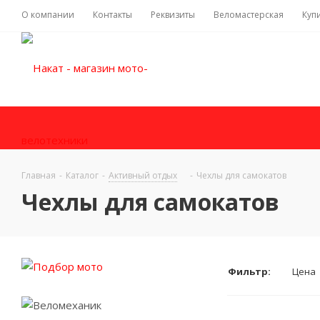
О компании
Контакты
Реквизиты
Веломастерская
Куп
Главная
-
Каталог
-
Активный отдых
-
Чехлы для самокатов
Чехлы для самокатов
Фильтр:
Цена