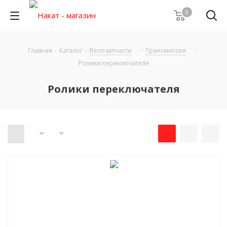
0
Главная
-
Каталог
-
Велозапчасти
-
Трансмиссия
-
Ролики переключателя
Ролики переключателя