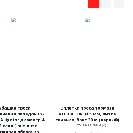
убашка троса
Оплетка троса тормоза
ючения передач LY-
ALLIGATOR, Ø 5 мм, витое
 Alligator диаметр 4
сечение, бокс 30 м (черный)
Есть в наличии (4)
3 слоя ( внешняя
иковая оболочка,