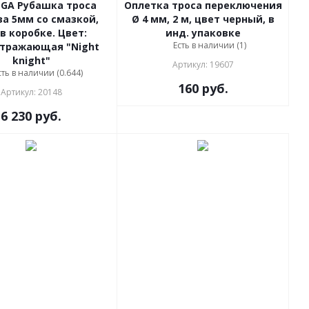
GA Рубашка троса
Оплетка троса переключения
а 5мм со смазкой,
Ø 4 мм, 2 м, цвет черный, в
 в коробке. Цвет:
инд. упаковке
Есть в наличии (1)
тражающая "Night
knight"
Артикул: 19607
сть в наличии (0.644)
160
руб.
Артикул: 20148
6 230
руб.