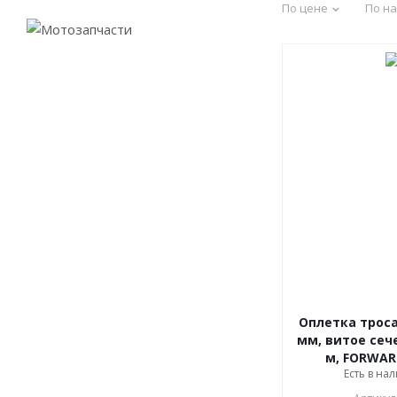
По цене
По н
Оплетка троса
мм, витое сече
м, FORWAR
Есть в нал