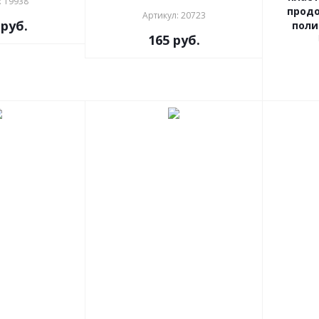
: 19938
продо
Артикул: 20723
руб.
поли
165
руб.