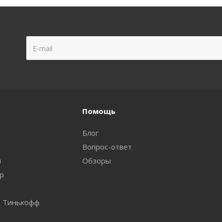
Помощь
Блог
Вопрос-ответ
и
Обзоры
ар
т Тинькофф