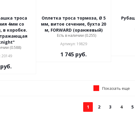
ашка троса
Оплетка троса тормоза, Ø 5
Рубаш
ия 4мм со
мм, витое сечение, бухта 20
, в коробке.
м, FORWARD (оранжевый)
Есть в наличии (0.255)
отражающая
knight"
Артикул: 19829
ичии (0.588)
1 745
руб.
: 20149
руб.
Показать еще
1
2
3
4
5