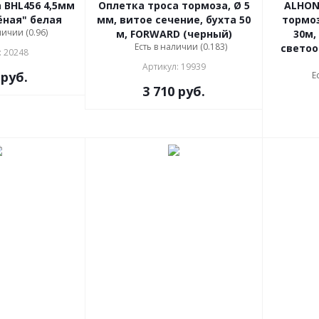
 BHL456 4,5мм
Оплетка троса тормоза, Ø 5
ALHON
ёная" белая
мм, витое сечение, бухта 50
тормоз
личии (0.96)
м, FORWARD (черный)
30м,
Есть в наличии (0.183)
светоо
: 20248
Артикул: 19939
руб.
Е
3 710
руб.