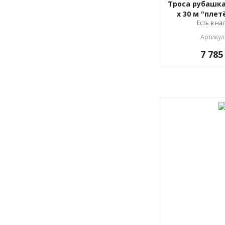
Троса рубашка
х 30 м "плет
Есть в на
Артикул
7 785