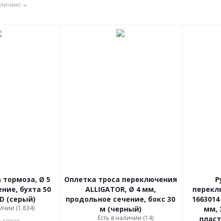
аличию
 тормоза, Ø 5
Оплетка троса переключения
Р
ние, бухта 50
ALLIGATOR, Ø 4 мм,
перекл
D (серый)
продольное сечение, бокс 30
1663014
ичии (1.834)
м (черный)
мм, 
Есть в наличии (14)
пласт