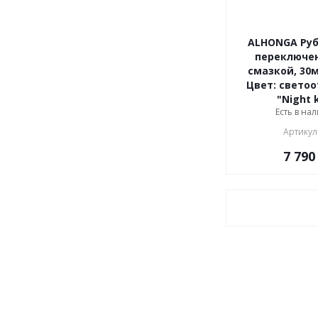
ALHONGA Руб
переключен
смазкой, 30м
Цвет: свето
"Night 
Есть в нал
Артикул
7 790