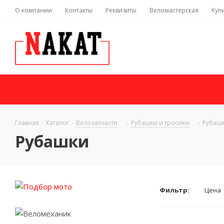
О компании
Контакты
Реквизиты
Веломастерская
Куп
Главная
-
Каталог
-
Велозапчасти
-
Рубашки и тросики
-
Рубаш
Рубашки
Фильтр:
Цена