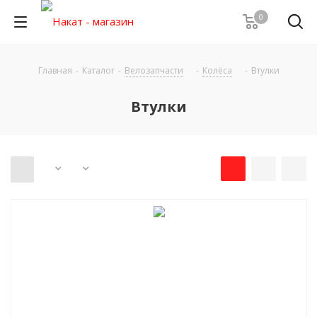
0
Главная
-
Каталог
-
Велозапчасти
-
Колёса
-
Втулки
Втулки