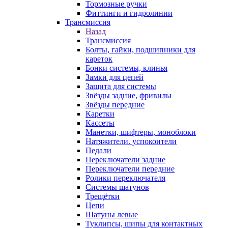
Тормозные ручки
Фиттинги и гидролинии
Трансмиссия
Назад
Трансмиссия
Болты, гайки, подшипники для
кареток
Бонки системы, клинья
Замки для цепей
Защита для системы
Звёзды задние, фривилы
Звёзды передние
Каретки
Кассеты
Манетки, шифтеры, моноблоки
Натяжители. успокоители
Педали
Переключатели задние
Переключатели передние
Ролики переключателя
Системы шатунов
Трещётки
Цепи
Шатуны левые
Туклипсы, шипы для контактных