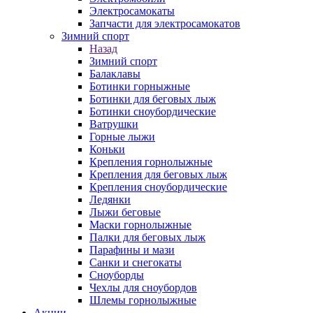
Электросамокаты
Запчасти для электросамокатов
Зимний спорт
Назад
Зимний спорт
Балаклавы
Ботинки горныжные
Ботинки для беговых лыж
Ботинки сноубордические
Ватрушки
Горные лыжи
Коньки
Крепления горнолыжные
Крепления для беговых лыж
Крепления сноубордические
Ледянки
Лыжи беговые
Маски горнолыжные
Палки для беговых лыж
Парафины и мази
Санки и снегокаты
Сноуборды
Чехлы для сноубордов
Шлемы горнолыжные
Акции