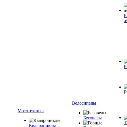
Р
а
Р
Р
Велосипеды
Мототехника
Беговелы
Т
Квадроциклы