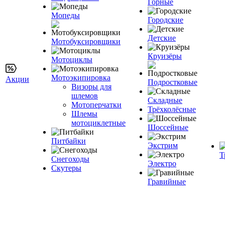
Горные
Мопеды
Городские
Детские
Мотобуксировщики
Круизёры
Мотоциклы
Мотоэкипировка
Акции
Подростковые
Визоры для
шлемов
Складные
Мотоперчатки
Трёхколёсные
Шлемы
мотоциклетные
Шоссейные
Питбайки
Экстрим
Т
Снегоходы
Электро
Скутеры
Гравийные