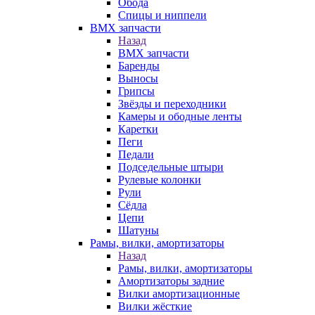
Обода
Спицы и ниппели
BMX запчасти
Назад
BMX запчасти
Баренды
Выносы
Грипсы
Звёзды и переходники
Камеры и ободные ленты
Каретки
Пеги
Педали
Подседельные штыри
Рулевые колонки
Рули
Сёдла
Цепи
Шатуны
Рамы, вилки, амортизаторы
Назад
Рамы, вилки, амортизаторы
Амортизаторы задние
Вилки амортизационные
Вилки жёсткие