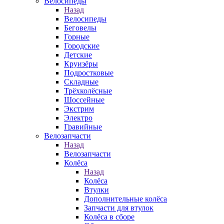
Велосипеды
Назад
Велосипеды
Беговелы
Горные
Городские
Детские
Круизёры
Подростковые
Складные
Трёхколёсные
Шоссейные
Экстрим
Электро
Гравийные
Велозапчасти
Назад
Велозапчасти
Колёса
Назад
Колёса
Втулки
Дополнительные колёса
Запчасти для втулок
Колёса в сборе