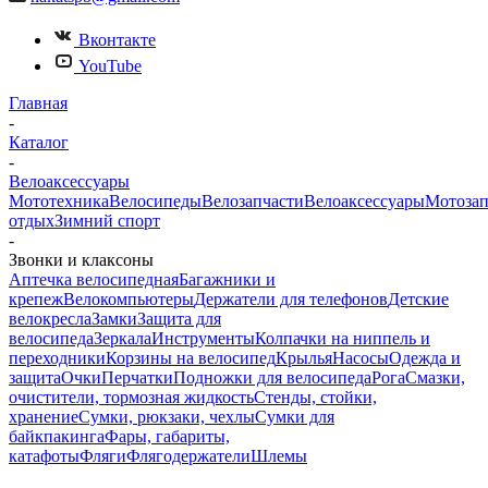
Вконтакте
YouTube
Главная
-
Каталог
-
Велоаксессуары
Мототехника
Велосипеды
Велозапчасти
Велоаксессуары
Мотозап
отдых
Зимний спорт
-
Звонки и клаксоны
Аптечка велосипедная
Багажники и
крепеж
Велокомпьютеры
Держатели для телефонов
Детские
велокресла
Замки
Защита для
велосипеда
Зеркала
Инструменты
Колпачки на ниппель и
переходники
Корзины на велосипед
Крылья
Насосы
Одежда и
защита
Очки
Перчатки
Подножки для велосипеда
Рога
Смазки,
очистители, тормозная жидкость
Стенды, стойки,
хранение
Сумки, рюкзаки, чехлы
Сумки для
байкпакинга
Фары, габариты,
катафоты
Фляги
Флягодержатели
Шлемы