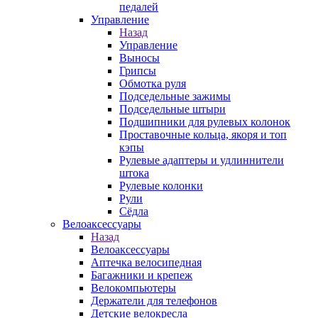
педалей
Управление
Назад
Управление
Выносы
Грипсы
Обмотка руля
Подседельные зажимы
Подседельные штыри
Подшипники для рулевых колонок
Проставочные кольца, якоря и топ
кэпы
Рулевые адаптеры и удлиннители
штока
Рулевые колонки
Рули
Сёдла
Велоаксессуары
Назад
Велоаксессуары
Аптечка велосипедная
Багажники и крепеж
Велокомпьютеры
Держатели для телефонов
Детские велокресла