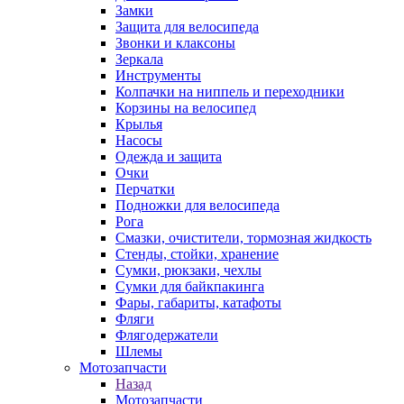
Замки
Защита для велосипеда
Звонки и клаксоны
Зеркала
Инструменты
Колпачки на ниппель и переходники
Корзины на велосипед
Крылья
Насосы
Одежда и защита
Очки
Перчатки
Подножки для велосипеда
Рога
Смазки, очистители, тормозная жидкость
Стенды, стойки, хранение
Сумки, рюкзаки, чехлы
Сумки для байкпакинга
Фары, габариты, катафоты
Фляги
Флягодержатели
Шлемы
Мотозапчасти
Назад
Мотозапчасти