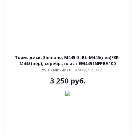
Торм. диск. Shimano, M445-S, BL-M445(лев)/BR-
M445(пер), серебр., пласт EM4451NFPRA100
Есть в наличии (1)
Артикул: 13412
3 250
руб.