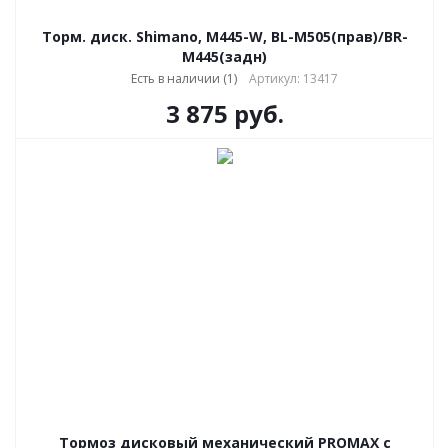
Торм. диск. Shimano, M445-W, BL-M505(прав)/BR-
M445(задн)
Есть в наличии (1)
Артикул: 13417
3 875
руб.
Тормоз дисковый механический PROMAX с