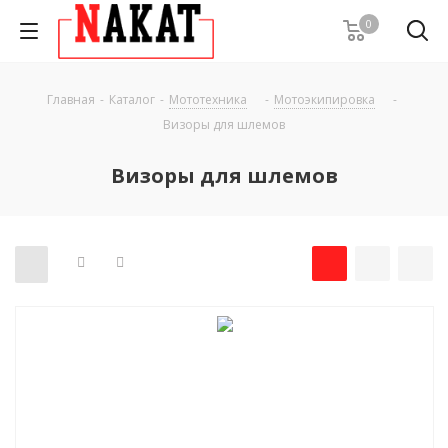
0
Главная
-
Каталог
-
Мототехника
-
Мотоэкипировка
-
Визоры для шлемов
Визоры для шлемов