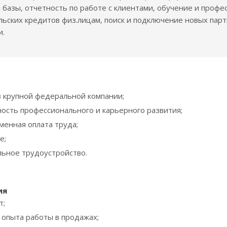
 базы, отчетность по работе с клиентами, обучение и проф
ьских кредитов физ.лицам, поиск и подключение новых пар
и.
в крупной федеральной компании;
ость профессионального и карьерного развития;
менная оплата труда;
е;
ьное трудоустройство.
ия
т;
 опыта работы в продажах;