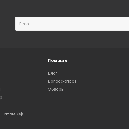
Помощь
Блог
Вопрос-ответ
и
Обзоры
ар
т Тинькофф