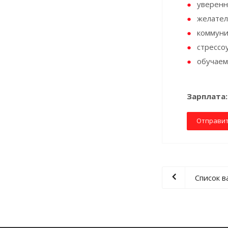
уверенн
желател
коммуни
стрессо
обучаем
Зарплата
Отправи
Список в