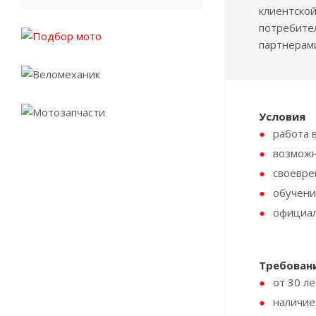
клиентской
потребител
партнерам
Условия
работа 
возможн
своевре
обучени
официал
Требован
от 30 ле
наличие