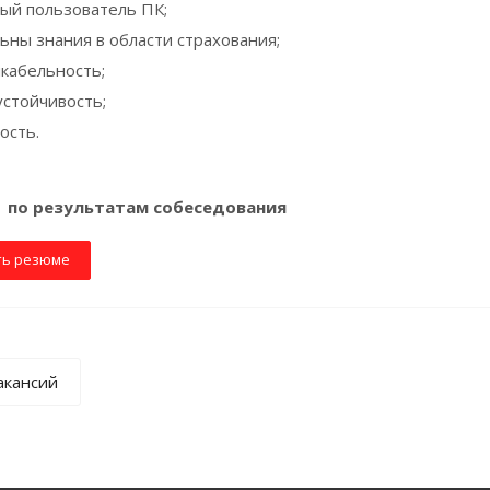
ый пользователь ПК;
ьны знания в области страхования;
кабельность;
устойчивость;
ость.
: по результатам собеседования
ть резюме
акансий