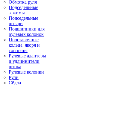
Обмотка руля
Подседельные
зажимы
Подседельные
штыри
Подшипники для
рулевых колонок
Проставочные
кольца, якоря и
топ кэпы
Рулевые адаптеры
и удлиннители
штока
Рулевые колонки
Рули
Сёдла