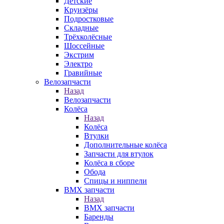
Детские
Круизёры
Подростковые
Складные
Трёхколёсные
Шоссейные
Экстрим
Электро
Гравийные
Велозапчасти
Назад
Велозапчасти
Колёса
Назад
Колёса
Втулки
Дополнительные колёса
Запчасти для втулок
Колёса в сборе
Обода
Спицы и ниппели
BMX запчасти
Назад
BMX запчасти
Баренды