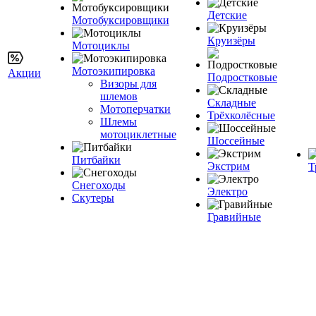
Детские
Мотобуксировщики
Круизёры
Мотоциклы
Мотоэкипировка
Акции
Подростковые
Визоры для
шлемов
Складные
Мотоперчатки
Трёхколёсные
Шлемы
мотоциклетные
Шоссейные
Питбайки
Экстрим
Т
Снегоходы
Электро
Скутеры
Гравийные