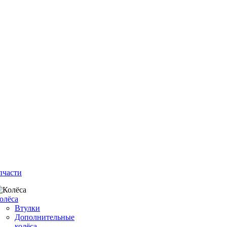
пчасти
олёса
Втулки
Дополнительные
колёса