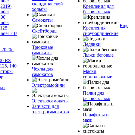
nder
скандинавской
(2019)
Крепления для
ходьбы
nder
беговых лыж
200
Самокаты
nder
Ещё
125
Крепления
Скейтборды
nder Е1/
сноубордические
Ледянки
Трюковые
2020г.
самокаты
Лыжи беговые
00 RS
125, 140
Чехлы для
яторы
Маски
самокатов
ары
горнолыжные
Электромобили
ки
Палки для
беговых лыж
Электросамокаты
Запчасти для
электросамокатов
Парафины и
мази