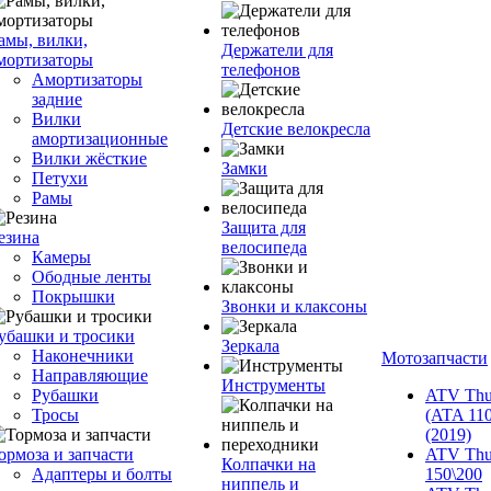
амы, вилки,
Держатели для
мортизаторы
телефонов
Амортизаторы
задние
Вилки
Детские велокресла
амортизационные
Вилки жёсткие
Замки
Петухи
Рамы
Защита для
езина
велосипеда
Камеры
Ободные ленты
Покрышки
Звонки и клаксоны
убашки и тросики
Зеркала
Наконечники
Мотозапчасти
Направляющие
Инструменты
Рубашки
ATV Thu
Тросы
(ATA 110
(2019)
ормоза и запчасти
ATV Thu
Колпачки на
Адаптеры и болты
150\200
ниппель и