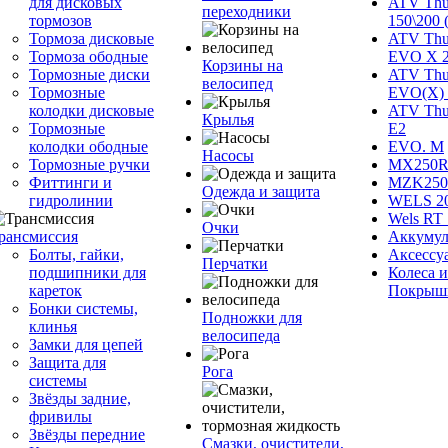
для дисковых
ATV Thu
переходники
тормозов
150\200 
Тормоза дисковые
ATV Thu
Тормоза ободные
EVO X 
Корзины на
Тормозные диски
ATV Thu
велосипед
Тормозные
EVO(X) 
колодки дисковые
ATV Thu
Крылья
Тормозные
Е2
колодки ободные
EVO. M
Насосы
Тормозные ручки
MX250R 
Фиттинги и
MZK250
Одежда и защита
гидролинии
WELS 2
Wels RT 
Очки
рансмиссия
Аккумул
Болты, гайки,
Аксессу
Перчатки
подшипники для
Колеса и
кареток
Покрыш
Бонки системы,
Подножки для
клинья
велосипеда
Замки для цепей
Защита для
Рога
системы
Звёзды задние,
фривилы
Звёзды передние
Смазки, очистители,