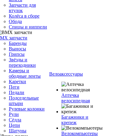
Запчасти для
втулок
Колёса в сборе
Обода
Спицы и ниппели
MX запчасти
Баренды
Выносы
Грипсы
Звёзды и
переходники
Камеры и
Велоаксессуары
ободные ленты
Каретки
Пеги
Педали
Аптечка
Подседельные
велосипедная
штыри
Рулевые колонки
Рули
Багажники и
Сёдла
крепеж
Цепи
Шатуны
Велокомпьютеры