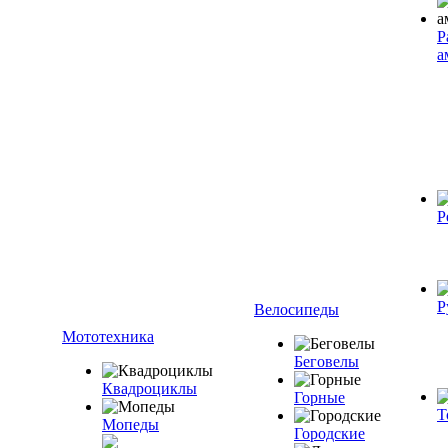
Р
а
Р
Р
Велосипеды
Мототехника
Беговелы
Квадроциклы
Горные
Т
Мопеды
Городские