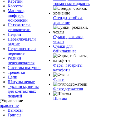
Каретки
тормозная жидкость
Кассеты
Манетки,
шифтеры,
Стенды, стойки,
моноблоки
хранение
Натяжители.
успокоители
Педали
Сумки, рюкзаки,
Переключатели
чехлы
задние
Сумки для
Переключатели
байкпакинга
передние
Ролики
переключателя
Фары, габариты,
Системы шатунов
катафоты
Трещётки
Цепи
Фляги
Шатуны левые
Туклипсы, шипы
Флягодержатели
для контактных
педалей
Шлемы
правление
Выносы
Грипсы