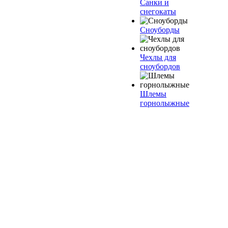
Санки и
снегокаты
Сноуборды
Чехлы для
сноубордов
Шлемы
горнолыжные