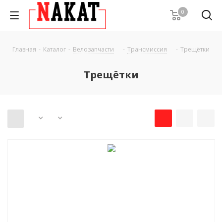
0
Главная
-
Каталог
-
Велозапчасти
-
Трансмиссия
-
Трещётки
Трещётки