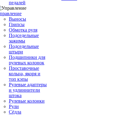
педалей
правление
Выносы
Грипсы
Обмотка руля
Подседельные
зажимы
Подседельные
штыри
Подшипники для
рулевых колонок
Проставочные
кольца, якоря и
топ кэпы
Рулевые адаптеры
и удлиннители
штока
Рулевые колонки
Рули
Сёдла