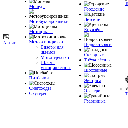
Т
Мопеды
Городские
Детские
Мотобуксировщики
Круизёры
Мотоциклы
Мотоэкипировка
Акции
Подростковые
Визоры для
шлемов
Складные
Мотоперчатки
Трёхколёсные
Шлемы
мотоциклетные
Шоссейные
Питбайки
Экстрим
Снегоходы
Электро
Скутеры
Т
Гравийные