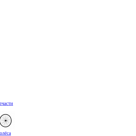
пчасти
олёса