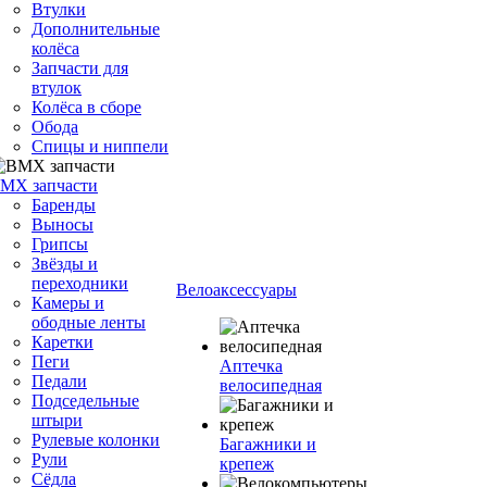
Втулки
Дополнительные
колёса
Запчасти для
втулок
Колёса в сборе
Обода
Спицы и ниппели
MX запчасти
Баренды
Выносы
Грипсы
Звёзды и
переходники
Велоаксессуары
Камеры и
ободные ленты
Каретки
Пеги
Аптечка
Педали
велосипедная
Подседельные
штыри
Рулевые колонки
Багажники и
Рули
крепеж
Сёдла