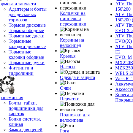
ормоза и запчасти
ATV Thu
Адаптеры и болты
150\200
Колпачки на
для дисковых
ATV Thu
ниппель и
тормозов
150\200 
переходники
Тормоза дисковые
ATV Thu
Тормоза ободные
EVO X 
Тормозные диски
ATV Thu
Корзины на
Тормозные
EVO(X) 
велосипед
колодки дисковые
ATV Thu
Тормозные
Е2
Крылья
колодки ободные
EVO. M
Тормозные ручки
MX250R 
Насосы
Фиттинги и
MZK250
гидролинии
WELS 2
Одежда и защита
Wels RT 
Аккумул
Очки
Аксессу
Колеса и
рансмиссия
Перчатки
Покрыш
Болты, гайки,
подшипники для
кареток
Подножки для
Бонки системы,
велосипеда
клинья
Замки для цепей
Рога