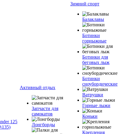
Зимний спорт
Балаклавы
Ботинки
горныжные
Ботинки для
беговых лыж
Ботинки
сноубордические
Активный отдых
Ватрушки
Горные лыжи
Запчасти для
самокатов
Коньки
nder 125
Лонгборды
\135)
Крепления