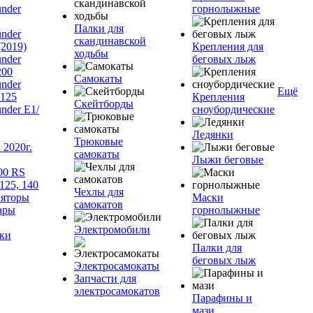
nder
горнолыжные
Палки для
nder
скандинавской
(2019)
Крепления для
ходьбы
nder
беговых лыж
200
Самокаты
nder
Ещё
125
Крепления
Скейтборды
nder Е1/
сноубордические
Ледянки
Трюковые
2020г.
самокаты
Лыжи беговые
00 RS
125, 140
Чехлы для
яторы
Маски
самокатов
ары
горнолыжные
Электромобили
ки
Палки для
беговых лыж
Электросамокаты
Запчасти для
электросамокатов
Парафины и
мази