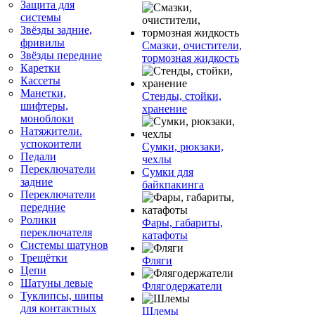
Защита для
системы
Звёзды задние,
фривилы
Смазки, очистители,
Звёзды передние
тормозная жидкость
Каретки
Кассеты
Манетки,
Стенды, стойки,
шифтеры,
хранение
моноблоки
Натяжители.
успокоители
Сумки, рюкзаки,
Педали
чехлы
Переключатели
Сумки для
задние
байкпакинга
Переключатели
передние
Ролики
Фары, габариты,
переключателя
катафоты
Системы шатунов
Трещётки
Фляги
Цепи
Шатуны левые
Флягодержатели
Туклипсы, шипы
для контактных
Шлемы