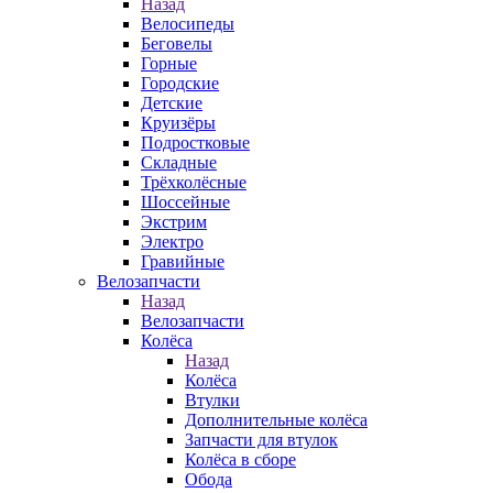
Назад
Велосипеды
Беговелы
Горные
Городские
Детские
Круизёры
Подростковые
Складные
Трёхколёсные
Шоссейные
Экстрим
Электро
Гравийные
Велозапчасти
Назад
Велозапчасти
Колёса
Назад
Колёса
Втулки
Дополнительные колёса
Запчасти для втулок
Колёса в сборе
Обода