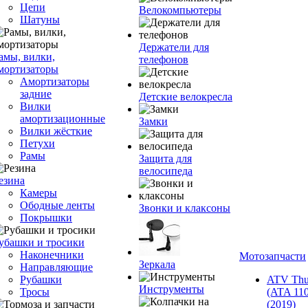
Цепи
Велокомпьютеры
Шатуны
Держатели для
амы, вилки,
телефонов
мортизаторы
Амортизаторы
задние
Детские велокресла
Вилки
амортизационные
Замки
Вилки жёсткие
Петухи
Рамы
Защита для
велосипеда
езина
Камеры
Ободные ленты
Звонки и клаксоны
Покрышки
убашки и тросики
Наконечники
Мотозапчасти
Зеркала
Направляющие
Рубашки
ATV Thu
Инструменты
Тросы
(ATA 110
(2019)