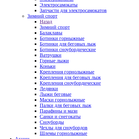
Электросамокаты
Запчасти для электросамокатов
Зимний спорт
Назад
Зимний спорт
Балаклавы
Ботинки горныжные
Ботинки для беговых лыж
Ботинки сноубордические
Ватрушки
Горные лыжи
Коньки
Крепления горнолыжные
Крепления для беговых лыж
Крепления сноубордические
Ледянки
Лыжи беговые
Маски горнолыжные
Палки для беговых лыж
Парафины и мази
Санки и снегокаты
Сноуборды
Чехлы для сноубордов
Шлемы горнолыжные
Акции