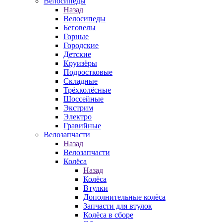
Велосипеды
Назад
Велосипеды
Беговелы
Горные
Городские
Детские
Круизёры
Подростковые
Складные
Трёхколёсные
Шоссейные
Экстрим
Электро
Гравийные
Велозапчасти
Назад
Велозапчасти
Колёса
Назад
Колёса
Втулки
Дополнительные колёса
Запчасти для втулок
Колёса в сборе