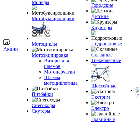
Мопеды
Городские
Детские
Мотобуксировщики
Круизёры
Подростковые
Мотоциклы
Акции
Складные
Мотоэкипировка
Трёхколёсные
Визоры для
шлемов
Мотоперчатки
Шлемы
мотоциклетные
Шоссейные
Питбайки
Т
Экстрим
Снегоходы
Электро
Скутеры
Гравийные