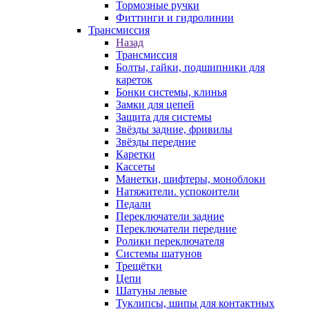
Тормозные ручки
Фиттинги и гидролинии
Трансмиссия
Назад
Трансмиссия
Болты, гайки, подшипники для
кареток
Бонки системы, клинья
Замки для цепей
Защита для системы
Звёзды задние, фривилы
Звёзды передние
Каретки
Кассеты
Манетки, шифтеры, моноблоки
Натяжители. успокоители
Педали
Переключатели задние
Переключатели передние
Ролики переключателя
Системы шатунов
Трещётки
Цепи
Шатуны левые
Туклипсы, шипы для контактных