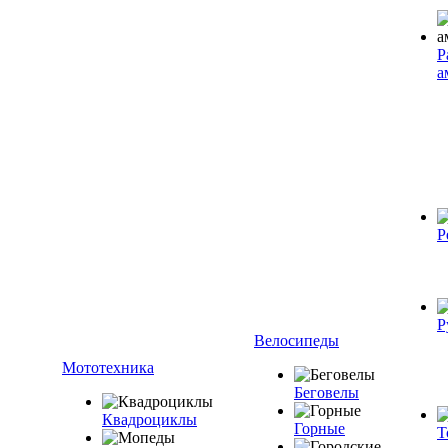
Р
а
Р
Р
Велосипеды
Мототехника
Беговелы
Квадроциклы
Горные
Т