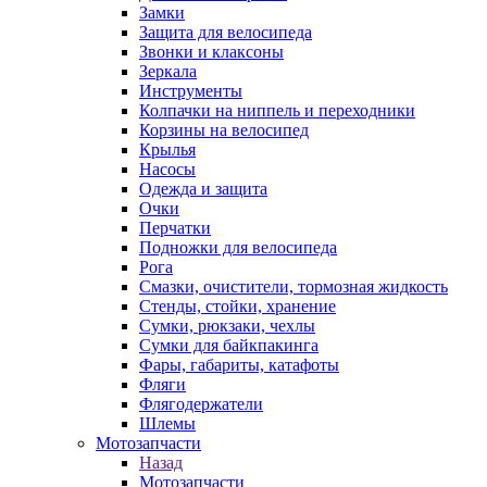
Замки
Защита для велосипеда
Звонки и клаксоны
Зеркала
Инструменты
Колпачки на ниппель и переходники
Корзины на велосипед
Крылья
Насосы
Одежда и защита
Очки
Перчатки
Подножки для велосипеда
Рога
Смазки, очистители, тормозная жидкость
Стенды, стойки, хранение
Сумки, рюкзаки, чехлы
Сумки для байкпакинга
Фары, габариты, катафоты
Фляги
Флягодержатели
Шлемы
Мотозапчасти
Назад
Мотозапчасти