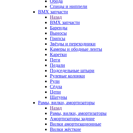
Обода
Спицы и ниппели
BMX запчасти
Назад
BMX запчасти
Баренды
Выносы
Грипсы
Звёзды и переходники
Камеры и ободные ленты
Каретки
Пеги
Педали
Подседельные штыри
Рулевые колонки
Рули
Сёдла
Цепи
Шатуны
Рамы, вилки, амортизаторы
Назад
Рамы, вилки, амортизаторы
Амортизаторы задние
Вилки амортизационные
Вилки жёсткие