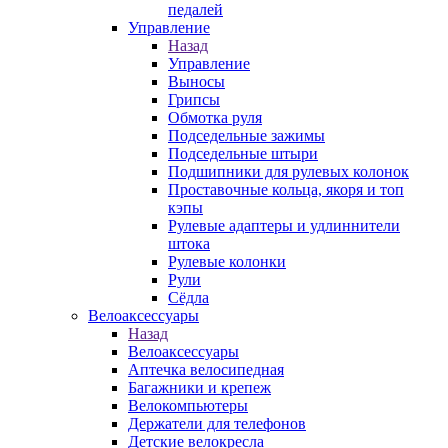
педалей
Управление
Назад
Управление
Выносы
Грипсы
Обмотка руля
Подседельные зажимы
Подседельные штыри
Подшипники для рулевых колонок
Проставочные кольца, якоря и топ
кэпы
Рулевые адаптеры и удлиннители
штока
Рулевые колонки
Рули
Сёдла
Велоаксессуары
Назад
Велоаксессуары
Аптечка велосипедная
Багажники и крепеж
Велокомпьютеры
Держатели для телефонов
Детские велокресла