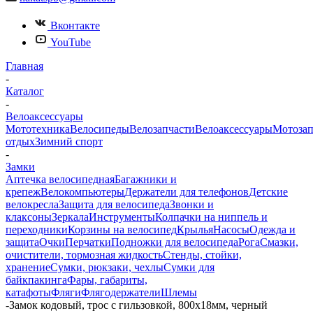
Вконтакте
YouTube
Главная
-
Каталог
-
Велоаксессуары
Мототехника
Велосипеды
Велозапчасти
Велоаксессуары
Мотозап
отдых
Зимний спорт
-
Замки
Аптечка велосипедная
Багажники и
крепеж
Велокомпьютеры
Держатели для телефонов
Детские
велокресла
Защита для велосипеда
Звонки и
клаксоны
Зеркала
Инструменты
Колпачки на ниппель и
переходники
Корзины на велосипед
Крылья
Насосы
Одежда и
защита
Очки
Перчатки
Подножки для велосипеда
Рога
Смазки,
очистители, тормозная жидкость
Стенды, стойки,
хранение
Сумки, рюкзаки, чехлы
Сумки для
байкпакинга
Фары, габариты,
катафоты
Фляги
Флягодержатели
Шлемы
-
Замок кодовый, трос с гильзовкой, 800х18мм, черный