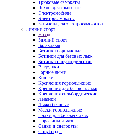
Трюковые самокаты
Чехлы для самокатов
Электромобили
Электросамокаты
Запчасти для электросамокатов
Зимний спорт
Назад
Зимний спорт
Балаклавы
Ботинки горныжные
Ботинки для беговых лыж
Ботинки сноубордические
Ватрушки
Горные лыжи
Коньки
Крепления горнолыжные
Крепления для беговых лыж
Крепления сноубордические
Ледянки
Лыжи беговые
Маски горнолыжные
Палки для беговых лыж
Парафины и мази
Санки и снегокаты
Сноуборды