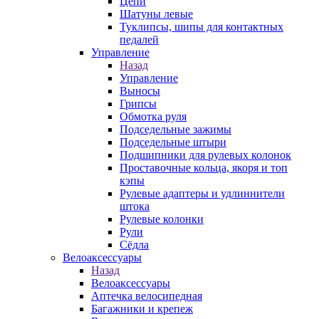
Цепи
Шатуны левые
Туклипсы, шипы для контактных
педалей
Управление
Назад
Управление
Выносы
Грипсы
Обмотка руля
Подседельные зажимы
Подседельные штыри
Подшипники для рулевых колонок
Проставочные кольца, якоря и топ
кэпы
Рулевые адаптеры и удлиннители
штока
Рулевые колонки
Рули
Сёдла
Велоаксессуары
Назад
Велоаксессуары
Аптечка велосипедная
Багажники и крепеж