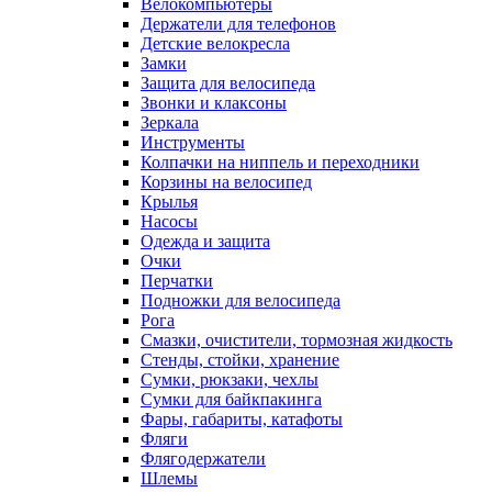
Велокомпьютеры
Держатели для телефонов
Детские велокресла
Замки
Защита для велосипеда
Звонки и клаксоны
Зеркала
Инструменты
Колпачки на ниппель и переходники
Корзины на велосипед
Крылья
Насосы
Одежда и защита
Очки
Перчатки
Подножки для велосипеда
Рога
Смазки, очистители, тормозная жидкость
Стенды, стойки, хранение
Сумки, рюкзаки, чехлы
Сумки для байкпакинга
Фары, габариты, катафоты
Фляги
Флягодержатели
Шлемы