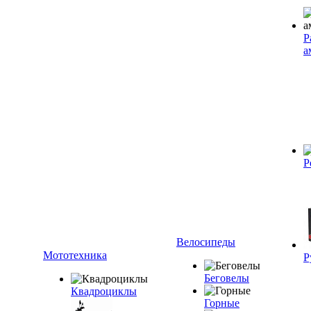
Р
а
Р
Велосипеды
Мототехника
Р
Беговелы
Квадроциклы
Горные