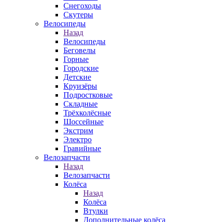
Снегоходы
Скутеры
Велосипеды
Назад
Велосипеды
Беговелы
Горные
Городские
Детские
Круизёры
Подростковые
Складные
Трёхколёсные
Шоссейные
Экстрим
Электро
Гравийные
Велозапчасти
Назад
Велозапчасти
Колёса
Назад
Колёса
Втулки
Дополнительные колёса