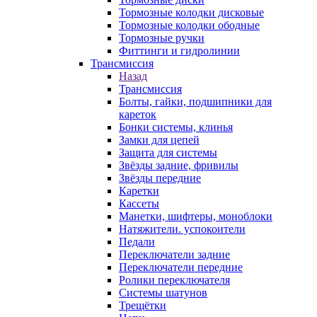
Тормозные колодки дисковые
Тормозные колодки ободные
Тормозные ручки
Фиттинги и гидролинии
Трансмиссия
Назад
Трансмиссия
Болты, гайки, подшипники для
кареток
Бонки системы, клинья
Замки для цепей
Защита для системы
Звёзды задние, фривилы
Звёзды передние
Каретки
Кассеты
Манетки, шифтеры, моноблоки
Натяжители. успокоители
Педали
Переключатели задние
Переключатели передние
Ролики переключателя
Системы шатунов
Трещётки