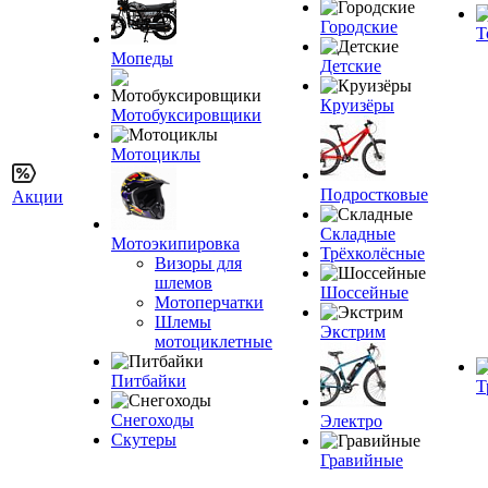
Городские
Т
Мопеды
Детские
Круизёры
Мотобуксировщики
Мотоциклы
Подростковые
Акции
Складные
Мотоэкипировка
Трёхколёсные
Визоры для
шлемов
Шоссейные
Мотоперчатки
Шлемы
Экстрим
мотоциклетные
Питбайки
Т
Снегоходы
Электро
Скутеры
Гравийные