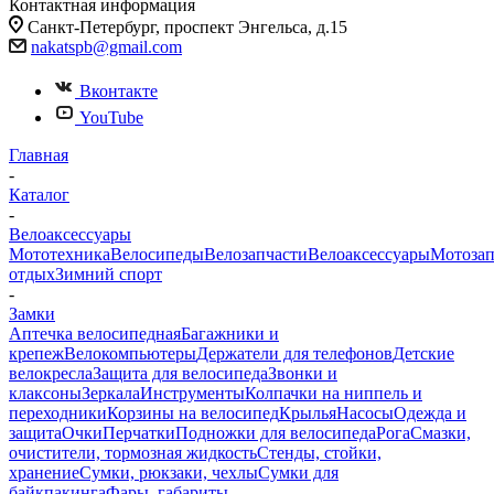
Контактная информация
Санкт-Петербург, проспект Энгельса, д.15
nakatspb@gmail.com
Вконтакте
YouTube
Главная
-
Каталог
-
Велоаксессуары
Мототехника
Велосипеды
Велозапчасти
Велоаксессуары
Мотозап
отдых
Зимний спорт
-
Замки
Аптечка велосипедная
Багажники и
крепеж
Велокомпьютеры
Держатели для телефонов
Детские
велокресла
Защита для велосипеда
Звонки и
клаксоны
Зеркала
Инструменты
Колпачки на ниппель и
переходники
Корзины на велосипед
Крылья
Насосы
Одежда и
защита
Очки
Перчатки
Подножки для велосипеда
Рога
Смазки,
очистители, тормозная жидкость
Стенды, стойки,
хранение
Сумки, рюкзаки, чехлы
Сумки для
байкпакинга
Фары, габариты,