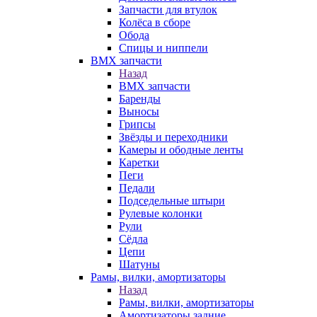
Запчасти для втулок
Колёса в сборе
Обода
Спицы и ниппели
BMX запчасти
Назад
BMX запчасти
Баренды
Выносы
Грипсы
Звёзды и переходники
Камеры и ободные ленты
Каретки
Пеги
Педали
Подседельные штыри
Рулевые колонки
Рули
Сёдла
Цепи
Шатуны
Рамы, вилки, амортизаторы
Назад
Рамы, вилки, амортизаторы
Амортизаторы задние