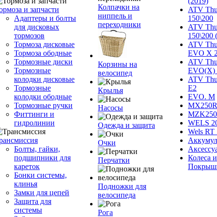
(2019)
Колпачки на
ормоза и запчасти
ATV Thu
ниппель и
Адаптеры и болты
150\200
переходники
для дисковых
ATV Thu
тормозов
150\200 
Тормоза дисковые
ATV Thu
Тормоза ободные
EVO X 
Тормозные диски
ATV Thu
Корзины на
Тормозные
EVO(X) 
велосипед
колодки дисковые
ATV Thu
Тормозные
Е2
Крылья
колодки ободные
EVO. M
Тормозные ручки
MX250R 
Насосы
Фиттинги и
MZK250
гидролинии
WELS 2
Одежда и защита
Wels RT 
рансмиссия
Аккумул
Очки
Болты, гайки,
Аксессу
подшипники для
Колеса и
Перчатки
кареток
Покрыш
Бонки системы,
клинья
Подножки для
Замки для цепей
велосипеда
Защита для
системы
Рога