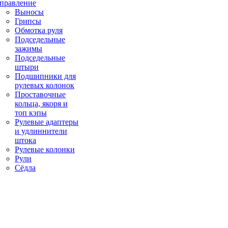
правление
Выносы
Грипсы
Обмотка руля
Подседельные
зажимы
Подседельные
штыри
Подшипники для
рулевых колонок
Проставочные
кольца, якоря и
топ кэпы
Рулевые адаптеры
и удлиннители
штока
Рулевые колонки
Рули
Сёдла