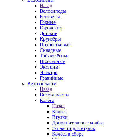
Назад
Велосипеды
Беговелы
Горные
Городские
Детские
Круизёры
Подростковые
Складные
Трёхколёсные
Шоссейные
Экстрим
Электро
Гравийные
Велозапчасти
Назад
Велозапчасти
Колёса
Назад
Колёса
Втулки
Дополнительные колёса
Запчасти для втулок
Колёса в сборе