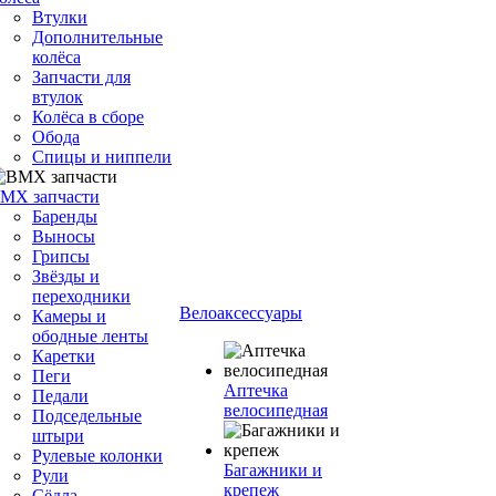
Втулки
Дополнительные
колёса
Запчасти для
втулок
Колёса в сборе
Обода
Спицы и ниппели
MX запчасти
Баренды
Выносы
Грипсы
Звёзды и
переходники
Велоаксессуары
Камеры и
ободные ленты
Каретки
Пеги
Аптечка
Педали
велосипедная
Подседельные
штыри
Рулевые колонки
Багажники и
Рули
крепеж
Сёдла