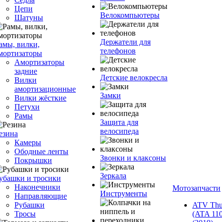
Цепи
Велокомпьютеры
Шатуны
Держатели для
амы, вилки,
телефонов
мортизаторы
Амортизаторы
задние
Детские велокресла
Вилки
амортизационные
Замки
Вилки жёсткие
Петухи
Рамы
Защита для
велосипеда
езина
Камеры
Ободные ленты
Звонки и клаксоны
Покрышки
Зеркала
убашки и тросики
Наконечники
Мотозапчасти
Инструменты
Направляющие
Рубашки
ATV Thu
Тросы
(ATA 110