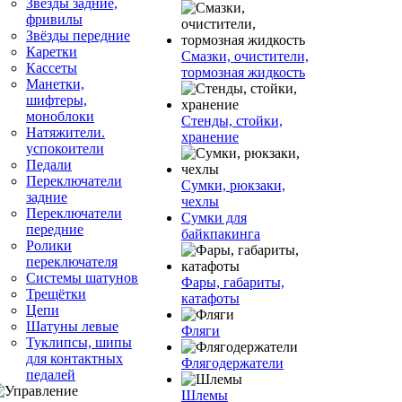
Звёзды задние,
фривилы
Звёзды передние
Каретки
Смазки, очистители,
Кассеты
тормозная жидкость
Манетки,
шифтеры,
моноблоки
Стенды, стойки,
Натяжители.
хранение
успокоители
Педали
Переключатели
Сумки, рюкзаки,
задние
чехлы
Переключатели
Сумки для
передние
байкпакинга
Ролики
переключателя
Системы шатунов
Фары, габариты,
Трещётки
катафоты
Цепи
Шатуны левые
Фляги
Туклипсы, шипы
для контактных
Флягодержатели
педалей
Шлемы