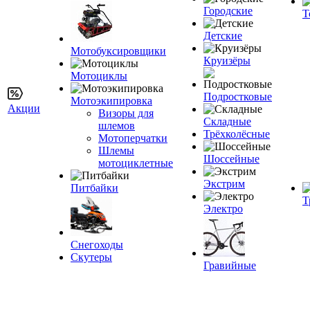
Городские
Т
Детские
Мотобуксировщики
Круизёры
Мотоциклы
Подростковые
Мотоэкипировка
Акции
Визоры для
Складные
шлемов
Трёхколёсные
Мотоперчатки
Шлемы
Шоссейные
мотоциклетные
Экстрим
Питбайки
Т
Электро
Снегоходы
Скутеры
Гравийные