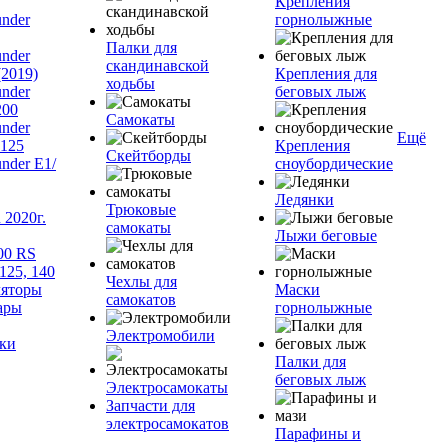
Крепления
nder
горнолыжные
Палки для
nder
скандинавской
(2019)
Крепления для
ходьбы
nder
беговых лыж
200
Самокаты
nder
Ещё
125
Крепления
Скейтборды
nder Е1/
сноубордические
Ледянки
Трюковые
2020г.
самокаты
Лыжи беговые
00 RS
125, 140
Чехлы для
яторы
Маски
самокатов
ары
горнолыжные
Электромобили
ки
Палки для
беговых лыж
Электросамокаты
Запчасти для
электросамокатов
Парафины и