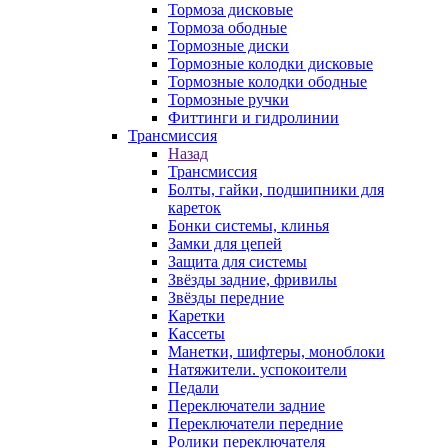
Тормоза дисковые
Тормоза ободные
Тормозные диски
Тормозные колодки дисковые
Тормозные колодки ободные
Тормозные ручки
Фиттинги и гидролинии
Трансмиссия
Назад
Трансмиссия
Болты, гайки, подшипники для
кареток
Бонки системы, клинья
Замки для цепей
Защита для системы
Звёзды задние, фривилы
Звёзды передние
Каретки
Кассеты
Манетки, шифтеры, моноблоки
Натяжители. успокоители
Педали
Переключатели задние
Переключатели передние
Ролики переключателя