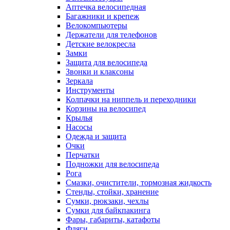
Аптечка велосипедная
Багажники и крепеж
Велокомпьютеры
Держатели для телефонов
Детские велокресла
Замки
Защита для велосипеда
Звонки и клаксоны
Зеркала
Инструменты
Колпачки на ниппель и переходники
Корзины на велосипед
Крылья
Насосы
Одежда и защита
Очки
Перчатки
Подножки для велосипеда
Рога
Смазки, очистители, тормозная жидкость
Стенды, стойки, хранение
Сумки, рюкзаки, чехлы
Сумки для байкпакинга
Фары, габариты, катафоты
Фляги