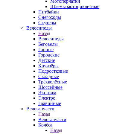
Мотоперчатки
Шлемы мотоциклетные
Питбайки
Снегоходы
Скутеры
Велосипеды
Назад
Велосипеды
Беговелы
Горные
Городские
Детские
Круизёры
Подростковые
Складные
Трёхколёсные
Шоссейные
Экстрим
Электро
Гравийные
Велозапчасти
Назад
Велозапчасти
Колёса
Назад