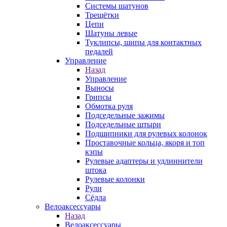
Системы шатунов
Трещётки
Цепи
Шатуны левые
Туклипсы, шипы для контактных
педалей
Управление
Назад
Управление
Выносы
Грипсы
Обмотка руля
Подседельные зажимы
Подседельные штыри
Подшипники для рулевых колонок
Проставочные кольца, якоря и топ
кэпы
Рулевые адаптеры и удлиннители
штока
Рулевые колонки
Рули
Сёдла
Велоаксессуары
Назад
Велоаксессуары