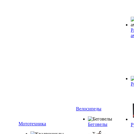
Р
а
Р
Велосипеды
Мототехника
Беговелы
Р