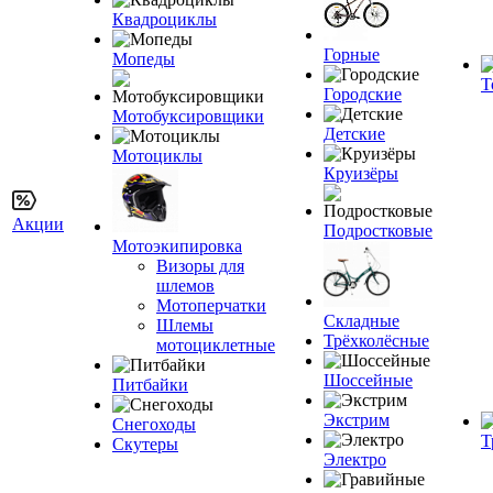
Квадроциклы
Горные
Мопеды
Т
Городские
Мотобуксировщики
Детские
Мотоциклы
Круизёры
Акции
Подростковые
Мотоэкипировка
Визоры для
шлемов
Мотоперчатки
Складные
Шлемы
Трёхколёсные
мотоциклетные
Шоссейные
Питбайки
Экстрим
Снегоходы
Т
Скутеры
Электро