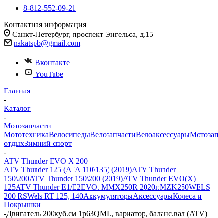
8-812-552-09-21
Контактная информация
Санкт-Петербург, проспект Энгельса, д.15
nakatspb@gmail.com
Вконтакте
YouTube
Главная
-
Каталог
-
Мотозапчасти
Мототехника
Велосипеды
Велозапчасти
Велоаксессуары
Мотозап
отдых
Зимний спорт
-
ATV Thunder EVO X 200
ATV Thunder 125 (ATA 110\135) (2019)
ATV Thunder
150\200
ATV Thunder 150\200 (2019)
ATV Thunder EVO(X)
125
ATV Thunder Е1/Е2
EVO. M
MX250R 2020г.
MZK250
WELS
200 RS
Wels RT 125, 140
Аккумуляторы
Аксессуары
Колеса и
Покрышки
-
Двигатель 200куб.см 1p63QML, вариатор, баланс.вал (ATV)