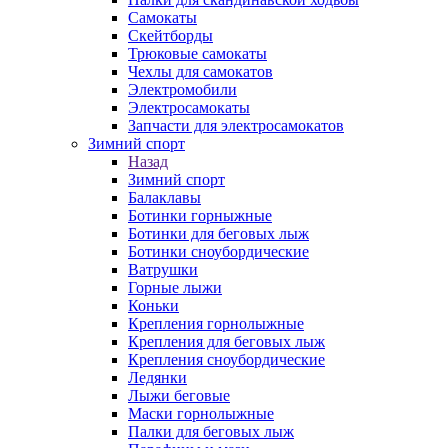
Самокаты
Скейтборды
Трюковые самокаты
Чехлы для самокатов
Электромобили
Электросамокаты
Запчасти для электросамокатов
Зимний спорт
Назад
Зимний спорт
Балаклавы
Ботинки горныжные
Ботинки для беговых лыж
Ботинки сноубордические
Ватрушки
Горные лыжи
Коньки
Крепления горнолыжные
Крепления для беговых лыж
Крепления сноубордические
Ледянки
Лыжи беговые
Маски горнолыжные
Палки для беговых лыж