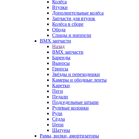
Колёса
Втулки
Дополнительные колёса
Запчасти для втулок
Колёса в сборе
Обода
Спицы и ниппели
BMX запчасти
Назад
BMX запчасти
Баренды
Выносы
Грипсы
Звёзды и переходники
Камеры и ободные ленты
Каретки
Пеги
Педали
Подседельные штыри
Рулевые колонки
Рули
Сёдла
Цепи
Шатуны
Рамы, вилки, амортизаторы