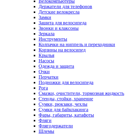
Велокомпьютеры
Держатели для телефонов
Детские велокресла
Замки
Защита для велосипеда
Звонки и клаксоны
Зеркала
Инструменты
Колпачки на ниппель и переходники
Корзины на велосипед
Крылья
Насосы
Одежда и защита
Очки
Перчатки
Подножки для велосипеда
Рога
Смазки, очистители, тормозная жидкость
Стенды, стойки, хранение
Сумки, рюкзаки, чехлы
Сумки для байкпакинга
Фары, габариты, катафоты
Фляги
Флягодержатели
Шлемы