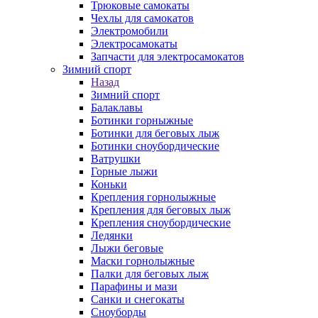
Трюковые самокаты
Чехлы для самокатов
Электромобили
Электросамокаты
Запчасти для электросамокатов
Зимний спорт
Назад
Зимний спорт
Балаклавы
Ботинки горныжные
Ботинки для беговых лыж
Ботинки сноубордические
Ватрушки
Горные лыжи
Коньки
Крепления горнолыжные
Крепления для беговых лыж
Крепления сноубордические
Ледянки
Лыжи беговые
Маски горнолыжные
Палки для беговых лыж
Парафины и мази
Санки и снегокаты
Сноуборды