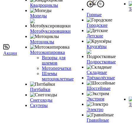
Квадроциклы
Т
Горные
Мопеды
Городские
Мотобуксировщики
Детские
Мотоциклы
Круизёры
Мотоэкипировка
Акции
Визоры для
Подростковые
шлемов
Мотоперчатки
Складные
Шлемы
Трёхколёсные
мотоциклетные
Шоссейные
Питбайки
Экстрим
Снегоходы
Т
Скутеры
Электро
Гравийные