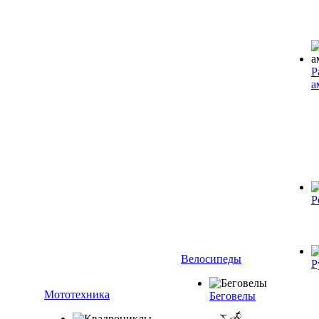
Р
а
Р
Велосипеды
Р
Мототехника
Беговелы