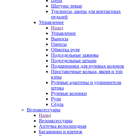
Цепи
Шатуны левые
Туклипсы, шипы для контактных
педалей
Управление
Назад
Управление
Выносы
Грипсы
Обмотка руля
Подседельные зажимы
Подседельные штыри
Подшипники для рулевых колонок
Проставочные кольца, якоря и топ
кэпы
Рулевые адаптеры и удлиннители
штока
Рулевые колонки
Рули
Сёдла
Велоаксессуары
Назад
Велоаксессуары
Аптечка велосипедная
Багажники и крепеж