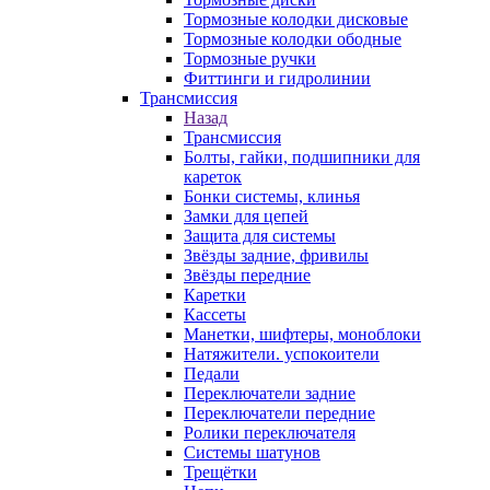
Тормозные колодки дисковые
Тормозные колодки ободные
Тормозные ручки
Фиттинги и гидролинии
Трансмиссия
Назад
Трансмиссия
Болты, гайки, подшипники для
кареток
Бонки системы, клинья
Замки для цепей
Защита для системы
Звёзды задние, фривилы
Звёзды передние
Каретки
Кассеты
Манетки, шифтеры, моноблоки
Натяжители. успокоители
Педали
Переключатели задние
Переключатели передние
Ролики переключателя
Системы шатунов
Трещётки