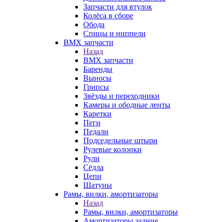
Запчасти для втулок
Колёса в сборе
Обода
Спицы и ниппели
BMX запчасти
Назад
BMX запчасти
Баренды
Выносы
Грипсы
Звёзды и переходники
Камеры и ободные ленты
Каретки
Пеги
Педали
Подседельные штыри
Рулевые колонки
Рули
Сёдла
Цепи
Шатуны
Рамы, вилки, амортизаторы
Назад
Рамы, вилки, амортизаторы
Амортизаторы задние