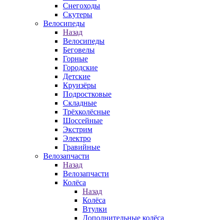
Снегоходы
Скутеры
Велосипеды
Назад
Велосипеды
Беговелы
Горные
Городские
Детские
Круизёры
Подростковые
Складные
Трёхколёсные
Шоссейные
Экстрим
Электро
Гравийные
Велозапчасти
Назад
Велозапчасти
Колёса
Назад
Колёса
Втулки
Дополнительные колёса