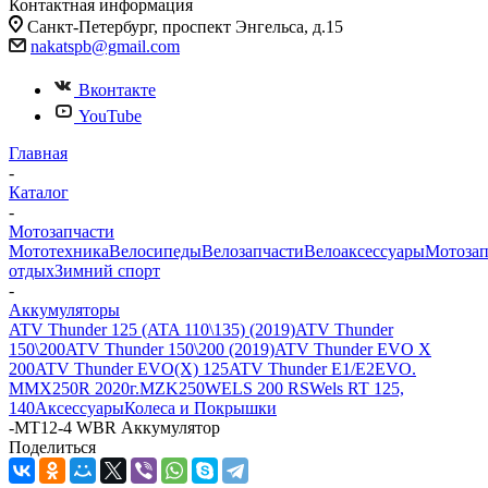
Контактная информация
Санкт-Петербург, проспект Энгельса, д.15
nakatspb@gmail.com
Вконтакте
YouTube
Главная
-
Каталог
-
Мотозапчасти
Мототехника
Велосипеды
Велозапчасти
Велоаксессуары
Мотозап
отдых
Зимний спорт
-
Аккумуляторы
ATV Thunder 125 (ATA 110\135) (2019)
ATV Thunder
150\200
ATV Thunder 150\200 (2019)
ATV Thunder EVO X
200
ATV Thunder EVO(X) 125
ATV Thunder Е1/Е2
EVO.
M
MX250R 2020г.
MZK250
WELS 200 RS
Wels RT 125,
140
Аксессуары
Колеса и Покрышки
-
MT12-4 WBR Аккумулятор
Поделиться