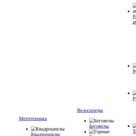
Р
а
Р
Р
Велосипеды
Мототехника
Беговелы
Т
Квадроциклы