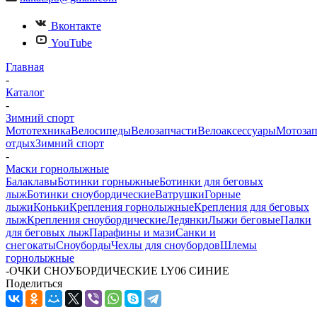
Вконтакте
YouTube
Главная
-
Каталог
-
Зимний спорт
Мототехника
Велосипеды
Велозапчасти
Велоаксессуары
Мотозап
отдых
Зимний спорт
-
Маски горнолыжные
Балаклавы
Ботинки горныжные
Ботинки для беговых
лыж
Ботинки сноубордические
Ватрушки
Горные
лыжи
Коньки
Крепления горнолыжные
Крепления для беговых
лыж
Крепления сноубордические
Ледянки
Лыжи беговые
Палки
для беговых лыж
Парафины и мази
Санки и
снегокаты
Сноуборды
Чехлы для сноубордов
Шлемы
горнолыжные
-
ОЧКИ СНОУБОРДИЧЕСКИЕ LY06 СИНИЕ
Поделиться