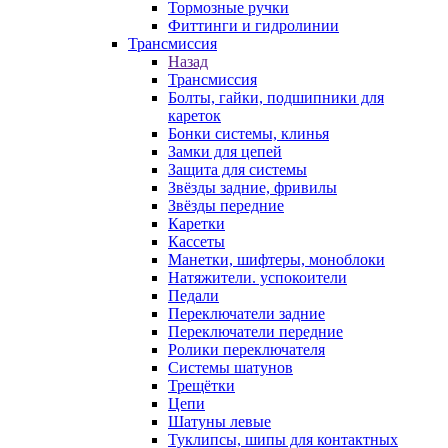
Тормозные ручки
Фиттинги и гидролинии
Трансмиссия
Назад
Трансмиссия
Болты, гайки, подшипники для
кареток
Бонки системы, клинья
Замки для цепей
Защита для системы
Звёзды задние, фривилы
Звёзды передние
Каретки
Кассеты
Манетки, шифтеры, моноблоки
Натяжители. успокоители
Педали
Переключатели задние
Переключатели передние
Ролики переключателя
Системы шатунов
Трещётки
Цепи
Шатуны левые
Туклипсы, шипы для контактных