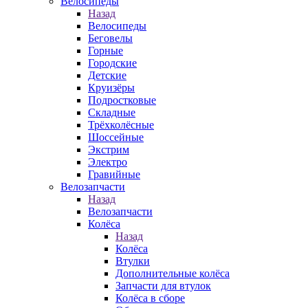
Велосипеды
Назад
Велосипеды
Беговелы
Горные
Городские
Детские
Круизёры
Подростковые
Складные
Трёхколёсные
Шоссейные
Экстрим
Электро
Гравийные
Велозапчасти
Назад
Велозапчасти
Колёса
Назад
Колёса
Втулки
Дополнительные колёса
Запчасти для втулок
Колёса в сборе