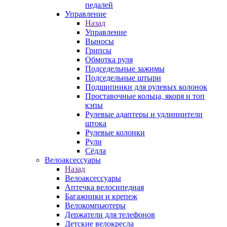
педалей
Управление
Назад
Управление
Выносы
Грипсы
Обмотка руля
Подседельные зажимы
Подседельные штыри
Подшипники для рулевых колонок
Проставочные кольца, якоря и топ
кэпы
Рулевые адаптеры и удлиннители
штока
Рулевые колонки
Рули
Сёдла
Велоаксессуары
Назад
Велоаксессуары
Аптечка велосипедная
Багажники и крепеж
Велокомпьютеры
Держатели для телефонов
Детские велокресла