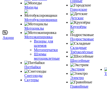
Горные
Мопеды
Городские
Детские
Мотобуксировщики
Круизёры
Мотоциклы
Мотоэкипировка
Акции
Подростковые
Визоры для
шлемов
Складные
Мотоперчатки
Трёхколёсные
Шлемы
мотоциклетные
Шоссейные
Питбайки
Экстрим
Т
Снегоходы
Электро
Скутеры
Гравийные