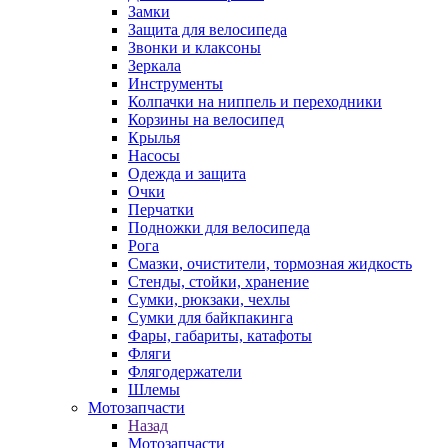
Замки
Защита для велосипеда
Звонки и клаксоны
Зеркала
Инструменты
Колпачки на ниппель и переходники
Корзины на велосипед
Крылья
Насосы
Одежда и защита
Очки
Перчатки
Подножки для велосипеда
Рога
Смазки, очистители, тормозная жидкость
Стенды, стойки, хранение
Сумки, рюкзаки, чехлы
Сумки для байкпакинга
Фары, габариты, катафоты
Фляги
Флягодержатели
Шлемы
Мотозапчасти
Назад
Мотозапчасти