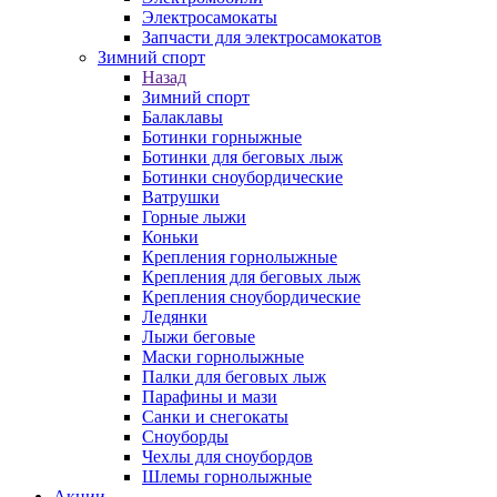
Электросамокаты
Запчасти для электросамокатов
Зимний спорт
Назад
Зимний спорт
Балаклавы
Ботинки горныжные
Ботинки для беговых лыж
Ботинки сноубордические
Ватрушки
Горные лыжи
Коньки
Крепления горнолыжные
Крепления для беговых лыж
Крепления сноубордические
Ледянки
Лыжи беговые
Маски горнолыжные
Палки для беговых лыж
Парафины и мази
Санки и снегокаты
Сноуборды
Чехлы для сноубордов
Шлемы горнолыжные
Акции