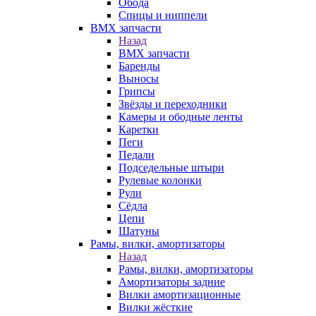
Обода
Спицы и ниппели
BMX запчасти
Назад
BMX запчасти
Баренды
Выносы
Грипсы
Звёзды и переходники
Камеры и ободные ленты
Каретки
Пеги
Педали
Подседельные штыри
Рулевые колонки
Рули
Сёдла
Цепи
Шатуны
Рамы, вилки, амортизаторы
Назад
Рамы, вилки, амортизаторы
Амортизаторы задние
Вилки амортизационные
Вилки жёсткие