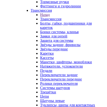
Тормозные ручки
Фиттинги и гидролинии
Трансмиссия
Назад
Трансмиссия
Болты, гайки, подшипники для
кареток
Бонки системы, клинья
Замки для цепей
Защита для системы
Звёзды задние, фривилы
Звёзды передние
Каретки
Кассеты
Манетки, шифтеры, моноблоки
Натяжители. успокоители
Педали
Переключатели задние
Переключатели передние
Ролики переключателя
Системы шатунов
Трещётки
Цепи
Шатуны левые
Туклипсы, шипы для контактных