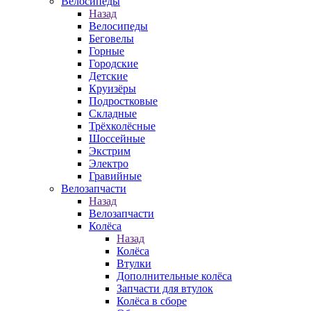
Велосипеды
Назад
Велосипеды
Беговелы
Горные
Городские
Детские
Круизёры
Подростковые
Складные
Трёхколёсные
Шоссейные
Экстрим
Электро
Гравийные
Велозапчасти
Назад
Велозапчасти
Колёса
Назад
Колёса
Втулки
Дополнительные колёса
Запчасти для втулок
Колёса в сборе