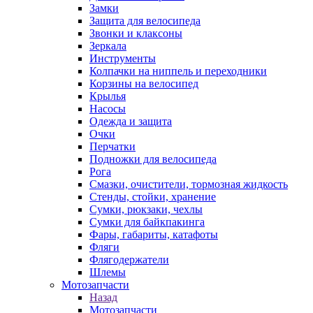
Замки
Защита для велосипеда
Звонки и клаксоны
Зеркала
Инструменты
Колпачки на ниппель и переходники
Корзины на велосипед
Крылья
Насосы
Одежда и защита
Очки
Перчатки
Подножки для велосипеда
Рога
Смазки, очистители, тормозная жидкость
Стенды, стойки, хранение
Сумки, рюкзаки, чехлы
Сумки для байкпакинга
Фары, габариты, катафоты
Фляги
Флягодержатели
Шлемы
Мотозапчасти
Назад
Мотозапчасти