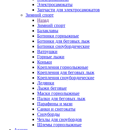
Электросамокаты
Запчасти для электросамокатов
Зимний спорт
Назад
Зимний спорт
Балаклавы
Ботинки горныжные
Ботинки для беговых лыж
Ботинки сноубордические
Ватрушки
Горные лыжи
Коньки
Крепления горнолыжные
Крепления для беговых лыж
Крепления сноубордические
Ледянки
Лыжи беговые
Маски горнолыжные
Палки для беговых лыж
Парафины и мази
Санки и снегокаты
Сноуборды
Чехлы для сноубордов
Шлемы горнолыжные
Акции