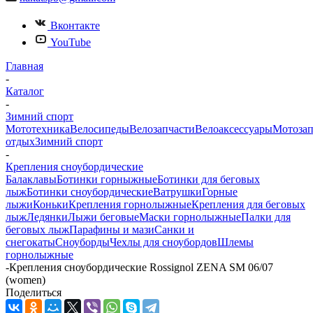
Вконтакте
YouTube
Главная
-
Каталог
-
Зимний спорт
Мототехника
Велосипеды
Велозапчасти
Велоаксессуары
Мотозап
отдых
Зимний спорт
-
Крепления сноубордические
Балаклавы
Ботинки горныжные
Ботинки для беговых
лыж
Ботинки сноубордические
Ватрушки
Горные
лыжи
Коньки
Крепления горнолыжные
Крепления для беговых
лыж
Ледянки
Лыжи беговые
Маски горнолыжные
Палки для
беговых лыж
Парафины и мази
Санки и
снегокаты
Сноуборды
Чехлы для сноубордов
Шлемы
горнолыжные
-
Крепления сноубордические Rossignol ZENA SM 06/07
(women)
Поделиться