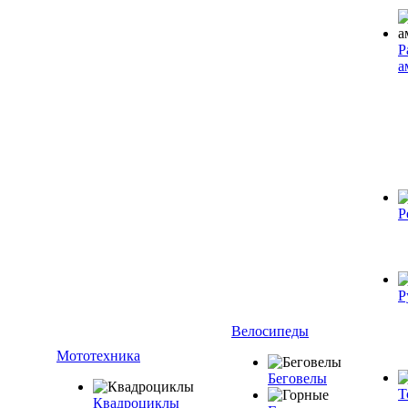
Р
а
Р
Р
Велосипеды
Мототехника
Беговелы
Т
Квадроциклы