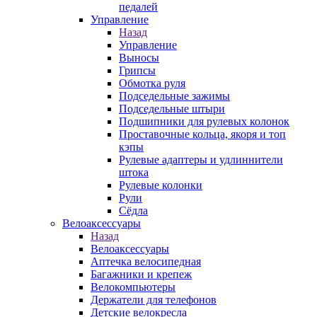
педалей
Управление
Назад
Управление
Выносы
Грипсы
Обмотка руля
Подседельные зажимы
Подседельные штыри
Подшипники для рулевых колонок
Проставочные кольца, якоря и топ
кэпы
Рулевые адаптеры и удлиннители
штока
Рулевые колонки
Рули
Сёдла
Велоаксессуары
Назад
Велоаксессуары
Аптечка велосипедная
Багажники и крепеж
Велокомпьютеры
Держатели для телефонов
Детские велокресла