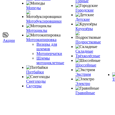
Горные
Мопеды
Городские
Детские
Мотобуксировщики
Круизёры
Мотоциклы
Мотоэкипировка
Акции
Подростковые
Визоры для
шлемов
Складные
Мотоперчатки
Трёхколёсные
Шлемы
мотоциклетные
Шоссейные
Питбайки
Экстрим
Т
Снегоходы
Электро
Скутеры
Гравийные