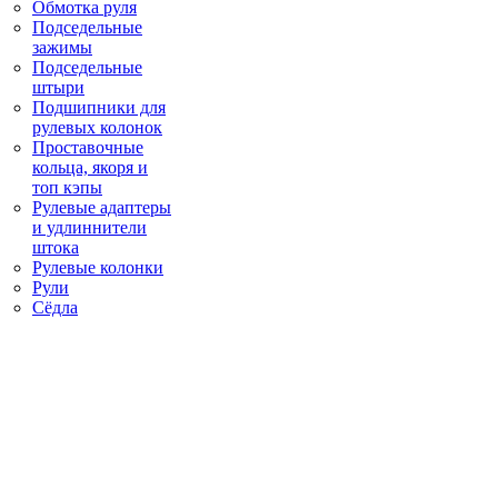
Обмотка руля
Подседельные
зажимы
Подседельные
штыри
Подшипники для
рулевых колонок
Проставочные
кольца, якоря и
топ кэпы
Рулевые адаптеры
и удлиннители
штока
Рулевые колонки
Рули
Сёдла