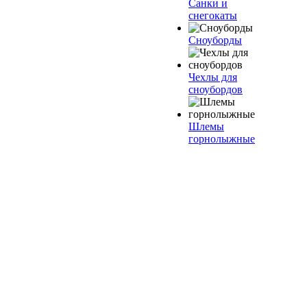
Санки и
снегокаты
Сноуборды
Чехлы для
сноубордов
Шлемы
горнолыжные