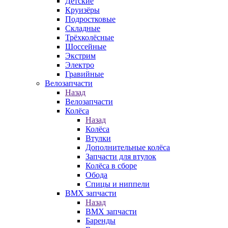
Детские
Круизёры
Подростковые
Складные
Трёхколёсные
Шоссейные
Экстрим
Электро
Гравийные
Велозапчасти
Назад
Велозапчасти
Колёса
Назад
Колёса
Втулки
Дополнительные колёса
Запчасти для втулок
Колёса в сборе
Обода
Спицы и ниппели
BMX запчасти
Назад
BMX запчасти
Баренды