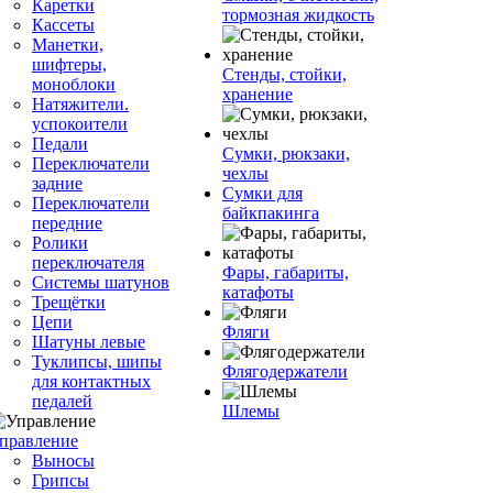
Каретки
тормозная жидкость
Кассеты
Манетки,
шифтеры,
Стенды, стойки,
моноблоки
хранение
Натяжители.
успокоители
Педали
Сумки, рюкзаки,
Переключатели
чехлы
задние
Сумки для
Переключатели
байкпакинга
передние
Ролики
переключателя
Фары, габариты,
Системы шатунов
катафоты
Трещётки
Цепи
Фляги
Шатуны левые
Туклипсы, шипы
Флягодержатели
для контактных
педалей
Шлемы
правление
Выносы
Грипсы