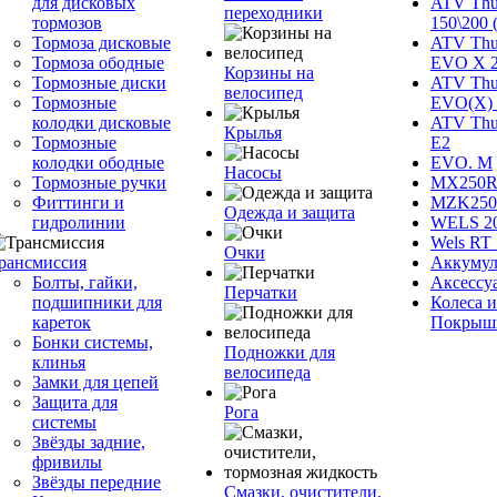
для дисковых
ATV Thu
переходники
тормозов
150\200 
Тормоза дисковые
ATV Thu
Тормоза ободные
EVO X 
Корзины на
Тормозные диски
ATV Thu
велосипед
Тормозные
EVO(X) 
колодки дисковые
ATV Thu
Крылья
Тормозные
Е2
колодки ободные
EVO. M
Насосы
Тормозные ручки
MX250R 
Фиттинги и
MZK250
Одежда и защита
гидролинии
WELS 2
Wels RT 
Очки
рансмиссия
Аккумул
Болты, гайки,
Аксессу
Перчатки
подшипники для
Колеса и
кареток
Покрыш
Бонки системы,
Подножки для
клинья
велосипеда
Замки для цепей
Защита для
Рога
системы
Звёзды задние,
фривилы
Звёзды передние
Смазки, очистители,