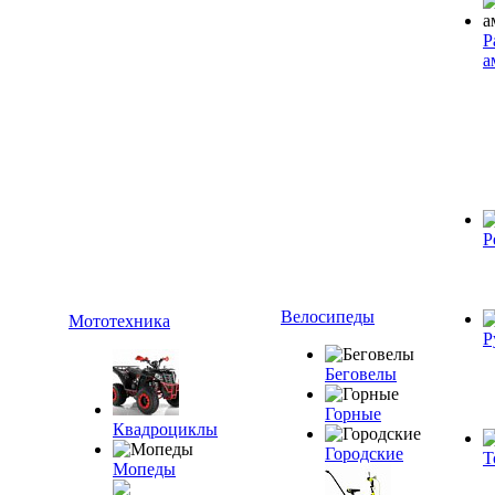
Р
а
Р
Велосипеды
Мототехника
Р
Беговелы
Горные
Квадроциклы
Городские
Т
Мопеды