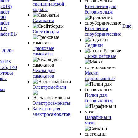
nder
скандинавской
(2019)
Крепления для
ходьбы
nder
беговых лыж
200
Самокаты
nder
Ещё
125
Крепления
Скейтборды
nder Е1/
сноубордические
Ледянки
Трюковые
2020г.
самокаты
Лыжи беговые
00 RS
125, 140
Чехлы для
яторы
Маски
самокатов
ары
горнолыжные
Электромобили
ки
Палки для
беговых лыж
Электросамокаты
Запчасти для
электросамокатов
Парафины и
мази