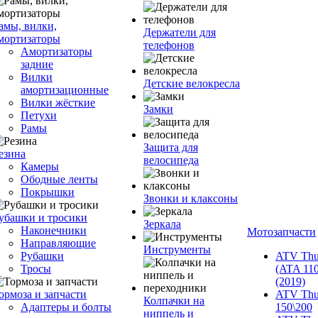
амы, вилки,
Держатели для
мортизаторы
телефонов
Амортизаторы
задние
Вилки
Детские велокресла
амортизационные
Вилки жёсткие
Замки
Петухи
Рамы
Защита для
езина
велосипеда
Камеры
Ободные ленты
Покрышки
Звонки и клаксоны
убашки и тросики
Зеркала
Наконечники
Мотозапчасти
Направляющие
Инструменты
Рубашки
ATV Thu
Тросы
(ATA 110
(2019)
ормоза и запчасти
ATV Thu
Колпачки на
Адаптеры и болты
150\200
ниппель и