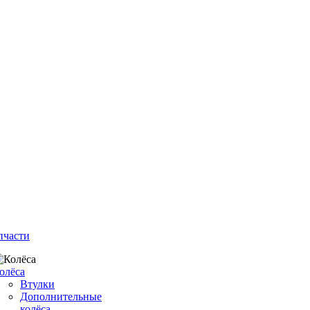
пчасти
олёса
Втулки
Дополнительные
колёса