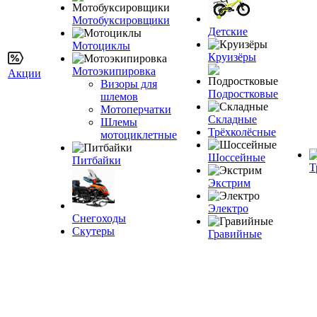
Мотобуксировщики
Детские
Мотоциклы
Круизёры
Мотоэкипировка
Акции
Визоры для
Подростковые
шлемов
Мотоперчатки
Складные
Шлемы
Трёхколёсные
мотоциклетные
Шоссейные
Питбайки
Т
Экстрим
Электро
Снегоходы
Скутеры
Гравийные