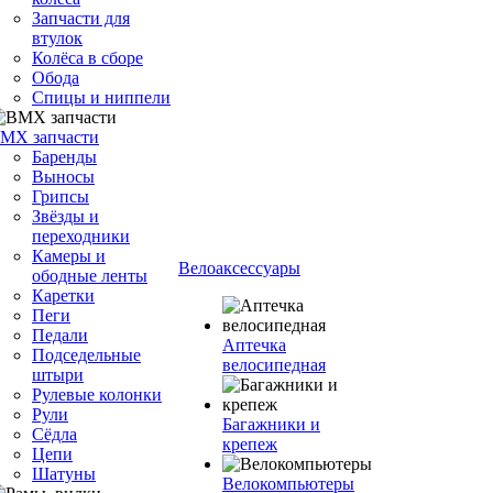
Запчасти для
втулок
Колёса в сборе
Обода
Спицы и ниппели
MX запчасти
Баренды
Выносы
Грипсы
Звёзды и
переходники
Камеры и
Велоаксессуары
ободные ленты
Каретки
Пеги
Педали
Аптечка
Подседельные
велосипедная
штыри
Рулевые колонки
Рули
Багажники и
Сёдла
крепеж
Цепи
Шатуны
Велокомпьютеры