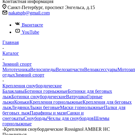
Контактная информация
Санкт-Петербург, проспект Энгельса, д.15
nakatspb@gmail.com
Вконтакте
YouTube
Главная
-
Каталог
-
Зимний спорт
Мототехника
Велосипеды
Велозапчасти
Велоаксессуары
Мотозап
отдых
Зимний спорт
-
Крепления сноубордические
Балаклавы
Ботинки горныжные
Ботинки для беговых
лыж
Ботинки сноубордические
Ватрушки
Горные
лыжи
Коньки
Крепления горнолыжные
Крепления для беговых
лыж
Ледянки
Лыжи беговые
Маски горнолыжные
Палки для
беговых лыж
Парафины и мази
Санки и
снегокаты
Сноуборды
Чехлы для сноубордов
Шлемы
горнолыжные
-
Крепления сноубордические Rossignol AMBER HC
Поделиться