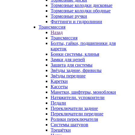
Тормозные колодки дисковые
Тормозные колодки ободные
Тормозные ручки
Фиттинги и гидролинии
Трансмиссия
Назад
Трансмиссия
Болты, гайки, подшипники для
кареток
Бонки системы, клинья
Замки для цепей
Защита для системы
Звёзды задние, фривилы
Звёзды передние
Каретки
Кассеты
Манетки, шифтеры, моноблоки
Натяжители. успокоители
Педали
Переключатели задние
Переключатели передние
Ролики переключателя
Системы шатунов
Трещётки