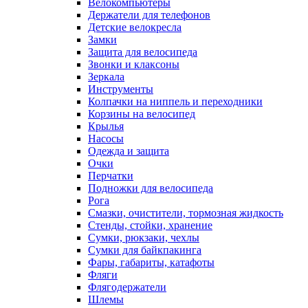
Велокомпьютеры
Держатели для телефонов
Детские велокресла
Замки
Защита для велосипеда
Звонки и клаксоны
Зеркала
Инструменты
Колпачки на ниппель и переходники
Корзины на велосипед
Крылья
Насосы
Одежда и защита
Очки
Перчатки
Подножки для велосипеда
Рога
Смазки, очистители, тормозная жидкость
Стенды, стойки, хранение
Сумки, рюкзаки, чехлы
Сумки для байкпакинга
Фары, габариты, катафоты
Фляги
Флягодержатели
Шлемы