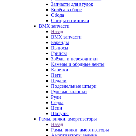
Запчасти для втулок
Колёса в сборе
Обода
Спицы и ниппели
BMX запчасти
Назад
BMX запчасти
Баренды
Выносы
Грипсы
Звёзды и переходники
Камеры и ободные ленты
Каретки
Пеги
Педали
Подседельные штыри
Рулевые колонки
Рули
Сёдла
Цепи
Шатуны
Рамы, вилки, амортизаторы
Назад
Рамы, вилки, амортизаторы
Амортизаторы задние