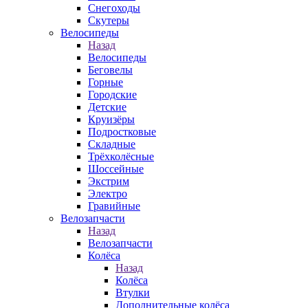
Снегоходы
Скутеры
Велосипеды
Назад
Велосипеды
Беговелы
Горные
Городские
Детские
Круизёры
Подростковые
Складные
Трёхколёсные
Шоссейные
Экстрим
Электро
Гравийные
Велозапчасти
Назад
Велозапчасти
Колёса
Назад
Колёса
Втулки
Дополнительные колёса