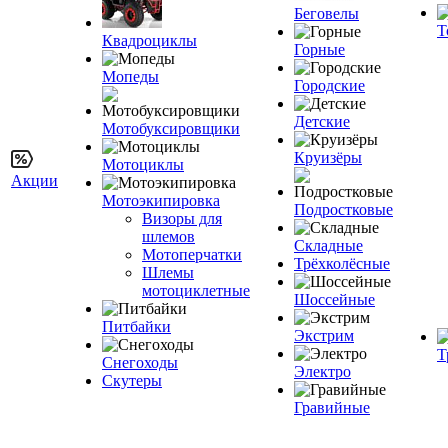
Беговелы
Т
Квадроциклы
Горные
Мопеды
Городские
Детские
Мотобуксировщики
Круизёры
Мотоциклы
Акции
Мотоэкипировка
Подростковые
Визоры для
шлемов
Складные
Мотоперчатки
Трёхколёсные
Шлемы
мотоциклетные
Шоссейные
Питбайки
Экстрим
Т
Снегоходы
Электро
Скутеры
Гравийные