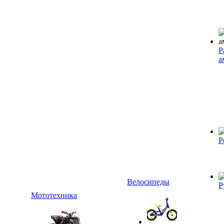
Р
а
Р
Велосипеды
Р
Мототехника