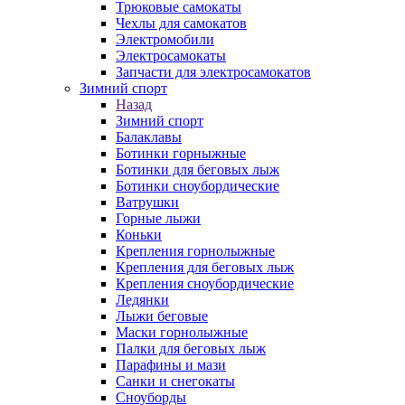
Трюковые самокаты
Чехлы для самокатов
Электромобили
Электросамокаты
Запчасти для электросамокатов
Зимний спорт
Назад
Зимний спорт
Балаклавы
Ботинки горныжные
Ботинки для беговых лыж
Ботинки сноубордические
Ватрушки
Горные лыжи
Коньки
Крепления горнолыжные
Крепления для беговых лыж
Крепления сноубордические
Ледянки
Лыжи беговые
Маски горнолыжные
Палки для беговых лыж
Парафины и мази
Санки и снегокаты
Сноуборды