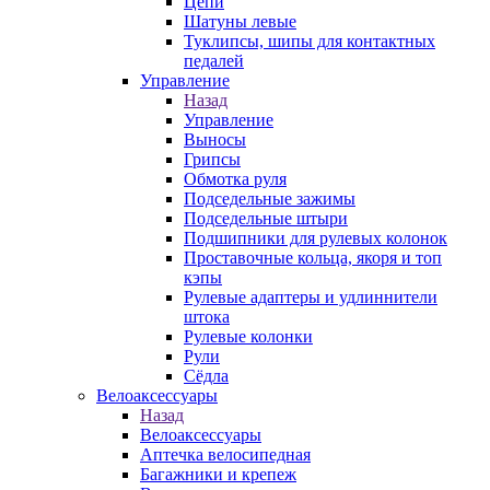
Цепи
Шатуны левые
Туклипсы, шипы для контактных
педалей
Управление
Назад
Управление
Выносы
Грипсы
Обмотка руля
Подседельные зажимы
Подседельные штыри
Подшипники для рулевых колонок
Проставочные кольца, якоря и топ
кэпы
Рулевые адаптеры и удлиннители
штока
Рулевые колонки
Рули
Сёдла
Велоаксессуары
Назад
Велоаксессуары
Аптечка велосипедная
Багажники и крепеж