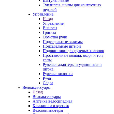
Шатуны левые
Туклипсы, шипы для контактных
педалей
Управление
Назад
Управление
Выносы
Грипсы
Обмотка руля
Подседельные зажимы
Подседельные штыри
Подшипники для рулевых колонок
Проставочные кольца, якоря и топ
кэпы
Рулевые адаптеры и удлиннители
штока
Рулевые колонки
Рули
Сёдла
Велоаксессуары
Назад
Велоаксессуары
Аптечка велосипедная
Багажники и крепеж
Велокомпьютеры