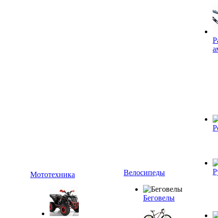
Р
а
Р
Р
Велосипеды
Мототехника
Беговелы