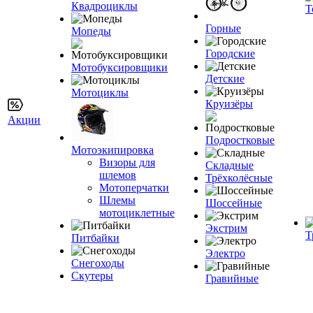
Квадроциклы
Т
Горные
Мопеды
Городские
Мотобуксировщики
Детские
Мотоциклы
Круизёры
Акции
Подростковые
Мотоэкипировка
Визоры для
Складные
шлемов
Трёхколёсные
Мотоперчатки
Шлемы
Шоссейные
мотоциклетные
Экстрим
Т
Питбайки
Электро
Снегоходы
Скутеры
Гравийные