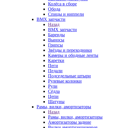
Колёса в сборе
Обода
Спицы и ниппели
BMX запчасти
Назад
BMX запчасти
Баренды
Выносы
Грипсы
Звёзды и переходники
Камеры и ободные ленты
Каретки
Пеги
Педали
Подседельные штыри
Рулевые колонки
Рули
Сёдла
Цепи
Шатуны
Рамы, вилки, амортизаторы
Назад
Рамы, вилки, амортизаторы
Амортизаторы задние
Вилки амортизационные