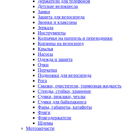
Держатели для телефонов
Детские велокресла
Замки
Защита для велосипеда
Звонки и клаксоны
Зеркала
Инструменты
Колпачки на ниппель и переходники
Корзины на велосипед
Крылья
Насосы
Одежда и защита
Очки
Перчатки
Подножки для велосипеда
Рога
Смазки, очистители, тормозная жидкость
Стенды, стойки, хранение
Сумки, рюкзаки, чехлы
Сумки для байкпакинга
Фары, габариты, катафоты
Фляги
Флягодержатели
Шлемы
Мотозапчасти