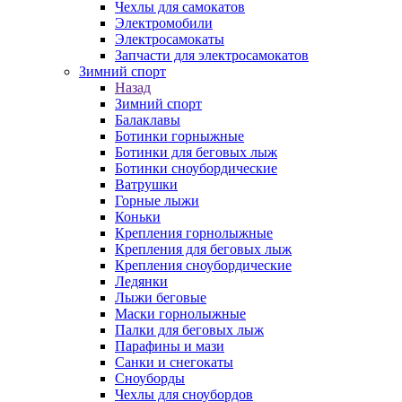
Чехлы для самокатов
Электромобили
Электросамокаты
Запчасти для электросамокатов
Зимний спорт
Назад
Зимний спорт
Балаклавы
Ботинки горныжные
Ботинки для беговых лыж
Ботинки сноубордические
Ватрушки
Горные лыжи
Коньки
Крепления горнолыжные
Крепления для беговых лыж
Крепления сноубордические
Ледянки
Лыжи беговые
Маски горнолыжные
Палки для беговых лыж
Парафины и мази
Санки и снегокаты
Сноуборды
Чехлы для сноубордов