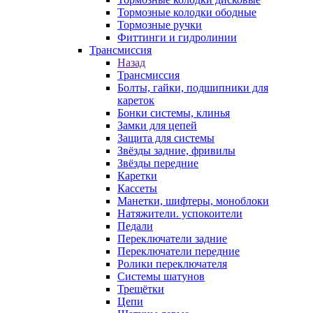
Тормозные колодки ободные
Тормозные ручки
Фиттинги и гидролинии
Трансмиссия
Назад
Трансмиссия
Болты, гайки, подшипники для
кареток
Бонки системы, клинья
Замки для цепей
Защита для системы
Звёзды задние, фривилы
Звёзды передние
Каретки
Кассеты
Манетки, шифтеры, моноблоки
Натяжители. успокоители
Педали
Переключатели задние
Переключатели передние
Ролики переключателя
Системы шатунов
Трещётки
Цепи