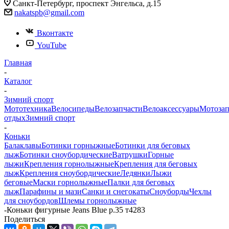
Санкт-Петербург, проспект Энгельса, д.15
nakatspb@gmail.com
Вконтакте
YouTube
Главная
-
Каталог
-
Зимний спорт
Мототехника
Велосипеды
Велозапчасти
Велоаксессуары
Мотозап
отдых
Зимний спорт
-
Коньки
Балаклавы
Ботинки горныжные
Ботинки для беговых
лыж
Ботинки сноубордические
Ватрушки
Горные
лыжи
Крепления горнолыжные
Крепления для беговых
лыж
Крепления сноубордические
Ледянки
Лыжи
беговые
Маски горнолыжные
Палки для беговых
лыж
Парафины и мази
Санки и снегокаты
Сноуборды
Чехлы
для сноубордов
Шлемы горнолыжные
-
Коньки фигурные Jeans Blue р.35 т4283
Поделиться