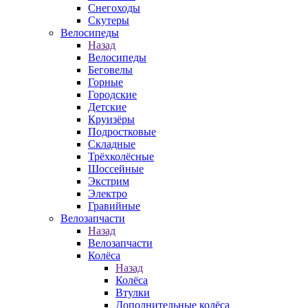
Снегоходы
Скутеры
Велосипеды
Назад
Велосипеды
Беговелы
Горные
Городские
Детские
Круизёры
Подростковые
Складные
Трёхколёсные
Шоссейные
Экстрим
Электро
Гравийные
Велозапчасти
Назад
Велозапчасти
Колёса
Назад
Колёса
Втулки
Дополнительные колёса