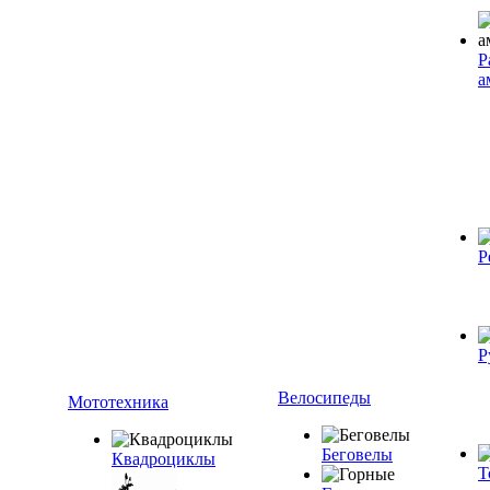
Р
а
Р
Р
Велосипеды
Мототехника
Беговелы
Квадроциклы
Т