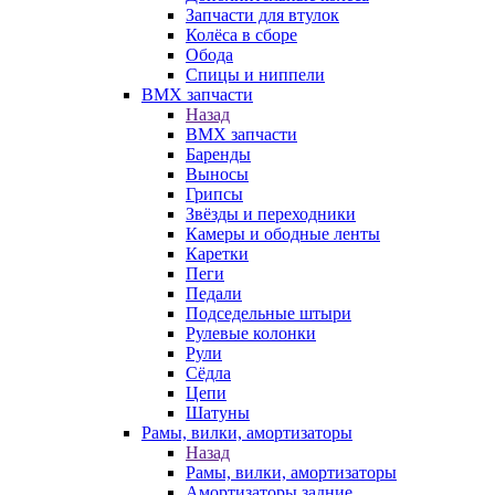
Запчасти для втулок
Колёса в сборе
Обода
Спицы и ниппели
BMX запчасти
Назад
BMX запчасти
Баренды
Выносы
Грипсы
Звёзды и переходники
Камеры и ободные ленты
Каретки
Пеги
Педали
Подседельные штыри
Рулевые колонки
Рули
Сёдла
Цепи
Шатуны
Рамы, вилки, амортизаторы
Назад
Рамы, вилки, амортизаторы
Амортизаторы задние