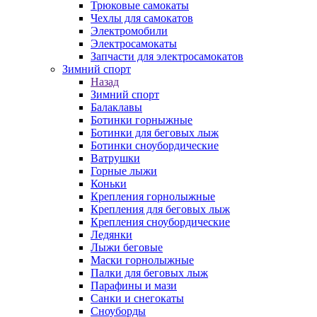
Трюковые самокаты
Чехлы для самокатов
Электромобили
Электросамокаты
Запчасти для электросамокатов
Зимний спорт
Назад
Зимний спорт
Балаклавы
Ботинки горныжные
Ботинки для беговых лыж
Ботинки сноубордические
Ватрушки
Горные лыжи
Коньки
Крепления горнолыжные
Крепления для беговых лыж
Крепления сноубордические
Ледянки
Лыжи беговые
Маски горнолыжные
Палки для беговых лыж
Парафины и мази
Санки и снегокаты
Сноуборды