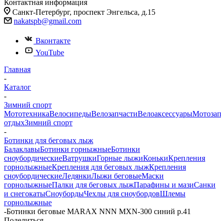
Контактная информация
Санкт-Петербург, проспект Энгельса, д.15
nakatspb@gmail.com
Вконтакте
YouTube
Главная
-
Каталог
-
Зимний спорт
Мототехника
Велосипеды
Велозапчасти
Велоаксессуары
Мотозап
отдых
Зимний спорт
-
Ботинки для беговых лыж
Балаклавы
Ботинки горныжные
Ботинки
сноубордические
Ватрушки
Горные лыжи
Коньки
Крепления
горнолыжные
Крепления для беговых лыж
Крепления
сноубордические
Ледянки
Лыжи беговые
Маски
горнолыжные
Палки для беговых лыж
Парафины и мази
Санки
и снегокаты
Сноуборды
Чехлы для сноубордов
Шлемы
горнолыжные
-
Ботинки беговые MARAX NNN MXN-300 синий р.41
Поделиться