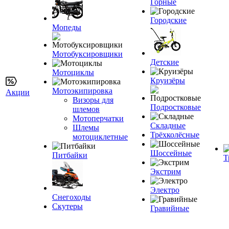
Горные
Городские
Мопеды
Мотобуксировщики
Детские
Мотоциклы
Круизёры
Мотоэкипировка
Акции
Визоры для
Подростковые
шлемов
Мотоперчатки
Складные
Шлемы
Трёхколёсные
мотоциклетные
Шоссейные
Питбайки
Т
Экстрим
Электро
Снегоходы
Скутеры
Гравийные