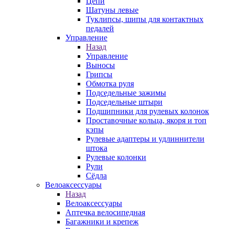
Цепи
Шатуны левые
Туклипсы, шипы для контактных
педалей
Управление
Назад
Управление
Выносы
Грипсы
Обмотка руля
Подседельные зажимы
Подседельные штыри
Подшипники для рулевых колонок
Проставочные кольца, якоря и топ
кэпы
Рулевые адаптеры и удлиннители
штока
Рулевые колонки
Рули
Сёдла
Велоаксессуары
Назад
Велоаксессуары
Аптечка велосипедная
Багажники и крепеж