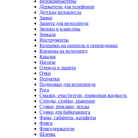
Велокомпьютеры
Держатели для телефонов
Детские велокресла
Замки
Защита для велосипеда
Звонки и клаксоны
Зеркала
Инструменты
Колпачки на ниппель и переходники
Корзины на велосипед
Крылья
Насосы
Одежда и защита
Очки
Перчатки
Подножки для велосипеда
Рога
Смазки, очистители, тормозная жидкость
Стенды, стойки, хранение
Сумки, рюкзаки, чехлы
Сумки для байкпакинга
Фары, габариты, катафоты
Фляги
Флягодержатели
Шлемы