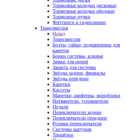
Тормозные колодки дисковые
Тормозные колодки ободные
Тормозные ручки
Фиттинги и гидролинии
Трансмиссия
Назад
Трансмиссия
Болты, гайки, подшипники для
кареток
Бонки системы, клинья
Замки для цепей
Защита для системы
Звёзды задние, фривилы
Звёзды передние
Каретки
Кассеты
Манетки, шифтеры, моноблоки
Натяжители. успокоители
Педали
Переключатели задние
Переключатели передние
Ролики переключателя
Системы шатунов
Трещётки