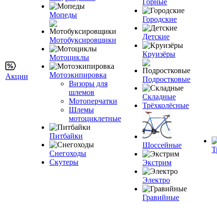
Горные
Мопеды
Городские
Детские
Мотобуксировщики
Круизёры
Мотоциклы
Мотоэкипировка
Акции
Подростковые
Визоры для
шлемов
Складные
Мотоперчатки
Трёхколёсные
Шлемы
мотоциклетные
Питбайки
Шоссейные
Т
Снегоходы
Скутеры
Экстрим
Электро
Гравийные