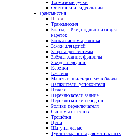
Тормозные ручки
Фиттинги и гидролинии
Трансмиссия
Назад
Трансмиссия
Болты, гайки, подшипники для
кареток
Бонки системы, клинья
Замки для цепей
Защита для системы
Звёзды задние, фривилы
Звёзды передние
Каретки
Кассеты
Манетки, шифтеры, моноблоки
Натяжители. успокоители
Педали
Переключатели задние
Переключатели передние
Ролики переключателя
Системы шатунов
Трещётки
Цепи
Шатуны левые
Туклипсы, шипы для контактных