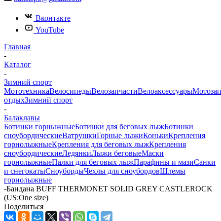
Вконтакте
YouTube
Главная
-
Каталог
-
Зимний спорт
Мототехника
Велосипеды
Велозапчасти
Велоаксессуары
Мотозап
отдых
Зимний спорт
-
Балаклавы
Ботинки горныжные
Ботинки для беговых лыж
Ботинки
сноубордические
Ватрушки
Горные лыжи
Коньки
Крепления
горнолыжные
Крепления для беговых лыж
Крепления
сноубордические
Ледянки
Лыжи беговые
Маски
горнолыжные
Палки для беговых лыж
Парафины и мази
Санки
и снегокаты
Сноуборды
Чехлы для сноубордов
Шлемы
горнолыжные
-
Бандана BUFF THERMONET SOLID GREY CASTLEROCK
(US:One size)
Поделиться