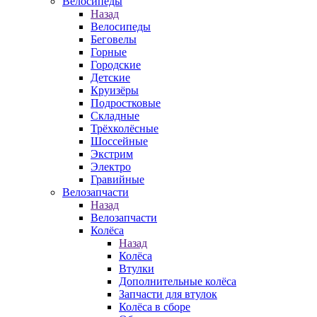
Велосипеды
Назад
Велосипеды
Беговелы
Горные
Городские
Детские
Круизёры
Подростковые
Складные
Трёхколёсные
Шоссейные
Экстрим
Электро
Гравийные
Велозапчасти
Назад
Велозапчасти
Колёса
Назад
Колёса
Втулки
Дополнительные колёса
Запчасти для втулок
Колёса в сборе