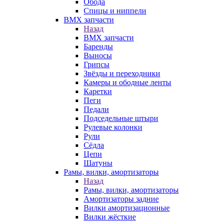
Обода
Спицы и ниппели
BMX запчасти
Назад
BMX запчасти
Баренды
Выносы
Грипсы
Звёзды и переходники
Камеры и ободные ленты
Каретки
Пеги
Педали
Подседельные штыри
Рулевые колонки
Рули
Сёдла
Цепи
Шатуны
Рамы, вилки, амортизаторы
Назад
Рамы, вилки, амортизаторы
Амортизаторы задние
Вилки амортизационные
Вилки жёсткие