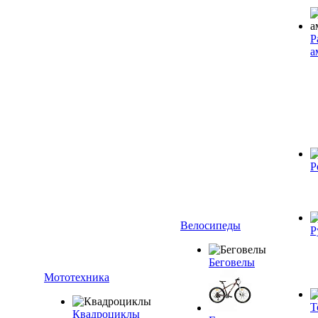
Р
а
Р
Велосипеды
Р
Беговелы
Мототехника
Т
Квадроциклы