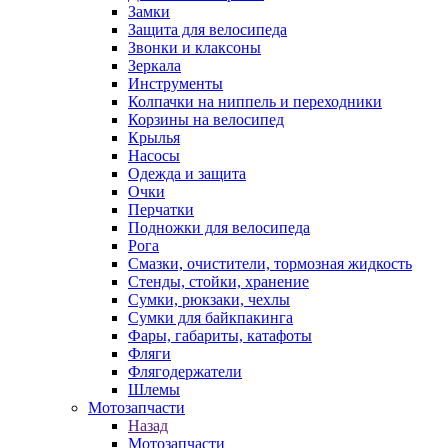
Замки
Защита для велосипеда
Звонки и клаксоны
Зеркала
Инструменты
Колпачки на ниппель и переходники
Корзины на велосипед
Крылья
Насосы
Одежда и защита
Очки
Перчатки
Подножки для велосипеда
Рога
Смазки, очистители, тормозная жидкость
Стенды, стойки, хранение
Сумки, рюкзаки, чехлы
Сумки для байкпакинга
Фары, габариты, катафоты
Фляги
Флягодержатели
Шлемы
Мотозапчасти
Назад
Мотозапчасти