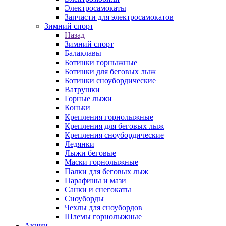
Электросамокаты
Запчасти для электросамокатов
Зимний спорт
Назад
Зимний спорт
Балаклавы
Ботинки горныжные
Ботинки для беговых лыж
Ботинки сноубордические
Ватрушки
Горные лыжи
Коньки
Крепления горнолыжные
Крепления для беговых лыж
Крепления сноубордические
Ледянки
Лыжи беговые
Маски горнолыжные
Палки для беговых лыж
Парафины и мази
Санки и снегокаты
Сноуборды
Чехлы для сноубордов
Шлемы горнолыжные
Акции