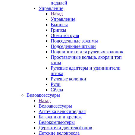
педалей
Управление
Назад
Управление
Выносы
Грипсы
Обмотка руля
Подседельные зажимы
Подседельные штыри
Подшипники для рулевых колонок
Проставочные кольца, якоря и топ
кэпы
Рулевые адаптеры и удлиннители
штока
Рулевые колонки
Рули
Сёдла
Велоаксессуары
Назад
Велоаксессуары
Аптечка велосипедная
Багажники и крепеж
Велокомпьютеры
Держатели для телефонов
Детские велокресла