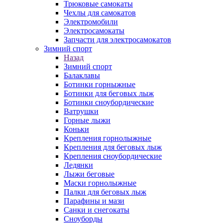
Трюковые самокаты
Чехлы для самокатов
Электромобили
Электросамокаты
Запчасти для электросамокатов
Зимний спорт
Назад
Зимний спорт
Балаклавы
Ботинки горныжные
Ботинки для беговых лыж
Ботинки сноубордические
Ватрушки
Горные лыжи
Коньки
Крепления горнолыжные
Крепления для беговых лыж
Крепления сноубордические
Ледянки
Лыжи беговые
Маски горнолыжные
Палки для беговых лыж
Парафины и мази
Санки и снегокаты
Сноуборды