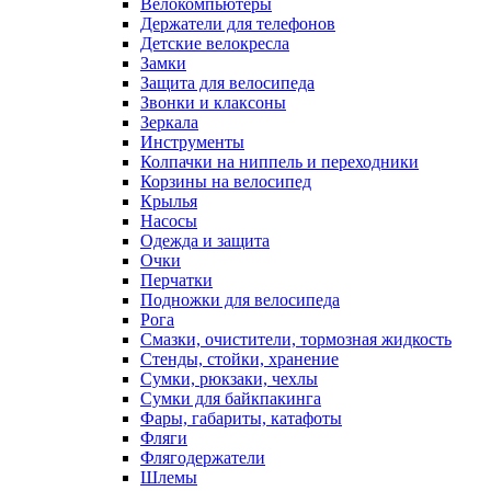
Велокомпьютеры
Держатели для телефонов
Детские велокресла
Замки
Защита для велосипеда
Звонки и клаксоны
Зеркала
Инструменты
Колпачки на ниппель и переходники
Корзины на велосипед
Крылья
Насосы
Одежда и защита
Очки
Перчатки
Подножки для велосипеда
Рога
Смазки, очистители, тормозная жидкость
Стенды, стойки, хранение
Сумки, рюкзаки, чехлы
Сумки для байкпакинга
Фары, габариты, катафоты
Фляги
Флягодержатели
Шлемы