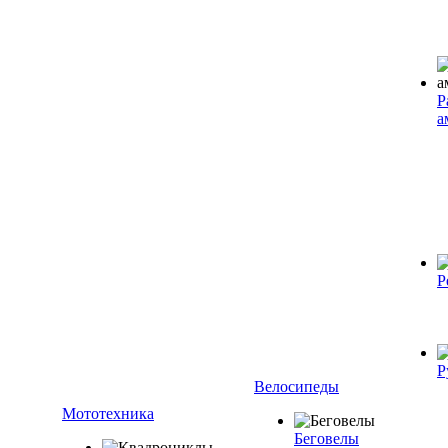
Р
а
Р
Р
Велосипеды
Мототехника
Беговелы