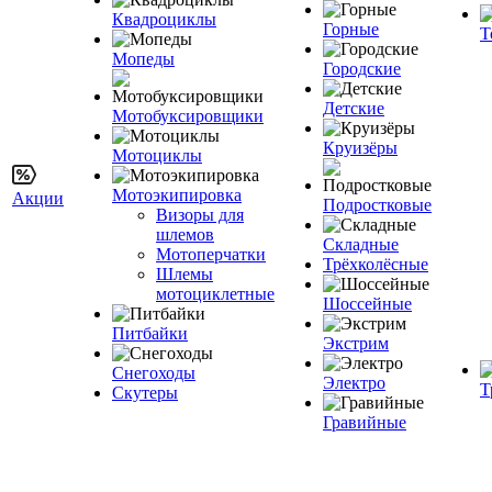
Квадроциклы
Горные
Т
Мопеды
Городские
Детские
Мотобуксировщики
Круизёры
Мотоциклы
Мотоэкипировка
Акции
Подростковые
Визоры для
шлемов
Складные
Мотоперчатки
Трёхколёсные
Шлемы
мотоциклетные
Шоссейные
Питбайки
Экстрим
Снегоходы
Электро
Т
Скутеры
Гравийные