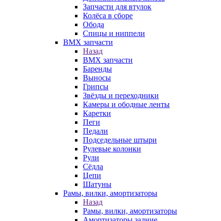
Запчасти для втулок
Колёса в сборе
Обода
Спицы и ниппели
BMX запчасти
Назад
BMX запчасти
Баренды
Выносы
Грипсы
Звёзды и переходники
Камеры и ободные ленты
Каретки
Пеги
Педали
Подседельные штыри
Рулевые колонки
Рули
Сёдла
Цепи
Шатуны
Рамы, вилки, амортизаторы
Назад
Рамы, вилки, амортизаторы
Амортизаторы задние