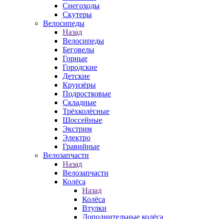
Снегоходы
Скутеры
Велосипеды
Назад
Велосипеды
Беговелы
Горные
Городские
Детские
Круизёры
Подростковые
Складные
Трёхколёсные
Шоссейные
Экстрим
Электро
Гравийные
Велозапчасти
Назад
Велозапчасти
Колёса
Назад
Колёса
Втулки
Дополнительные колёса