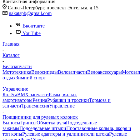
Контактная информация
Санкт-Петербург, проспект Энгельса, д.15
nakatspb@gmail.com
Вконтакте
YouTube
Главная
-
Каталог
-
Велозапчасти
Мототехника
Велосипеды
Велозапчасти
Велоаксессуары
Мотозап
отдых
Зимний спорт
-
Управление
Колёса
BMX запчасти
Рамы, вилки,
амортизаторы
Резина
Рубашки и тросики
Тормоза и
запчасти
Трансмиссия
Управление
-
Подшипники для рулевых колонок
Выносы
Грипсы
Обмотка руля
Подседельные
зажимы
Подседельные штыри
Проставочные кольца, якоря и
топ кэпы
Рулевые адаптеры и удлиннители штока
Рулевые
колонки
Рули
Сёдла