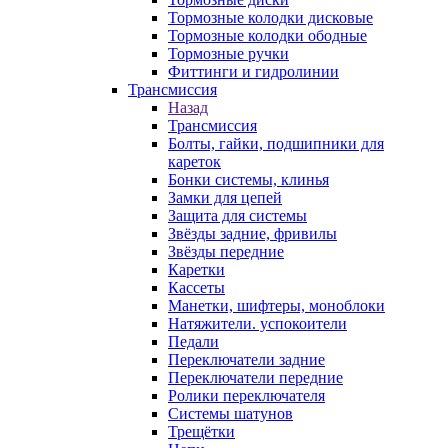
Тормозные колодки дисковые
Тормозные колодки ободные
Тормозные ручки
Фиттинги и гидролинии
Трансмиссия
Назад
Трансмиссия
Болты, гайки, подшипники для
кареток
Бонки системы, клинья
Замки для цепей
Защита для системы
Звёзды задние, фривилы
Звёзды передние
Каретки
Кассеты
Манетки, шифтеры, моноблоки
Натяжители. успокоители
Педали
Переключатели задние
Переключатели передние
Ролики переключателя
Системы шатунов
Трещётки