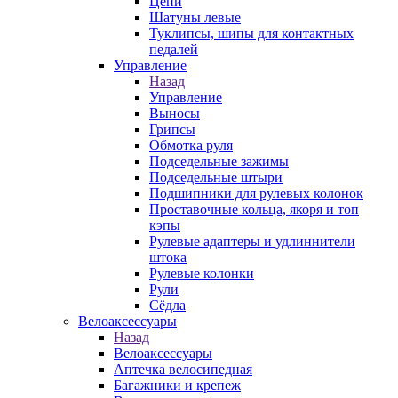
Цепи
Шатуны левые
Туклипсы, шипы для контактных
педалей
Управление
Назад
Управление
Выносы
Грипсы
Обмотка руля
Подседельные зажимы
Подседельные штыри
Подшипники для рулевых колонок
Проставочные кольца, якоря и топ
кэпы
Рулевые адаптеры и удлиннители
штока
Рулевые колонки
Рули
Сёдла
Велоаксессуары
Назад
Велоаксессуары
Аптечка велосипедная
Багажники и крепеж