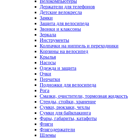
Велокомпьютеры
Держатели для телефонов
Детские велокресла
Замки
Защита для велосипеда
Звонки и клаксоны
Зеркала
Инструменты
Колпачки на ниппель и переходники
Корзины на велосипед
Крылья
Насосы
Одежда и защита
Очки
Перчатки
Подножки для велосипеда
Рога
Смазки, очистители, тормозная жидкость
Стенды, стойки, хранение
Сумки, рюкзаки, чехлы
Сумки для байкпакинга
Фары, габариты, катафоты
Фляги
Флягодержатели
Шлемы