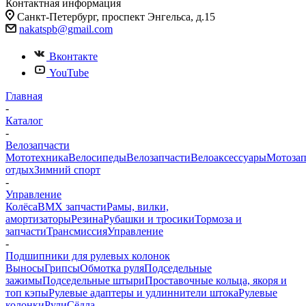
Контактная информация
Санкт-Петербург, проспект Энгельса, д.15
nakatspb@gmail.com
Вконтакте
YouTube
Главная
-
Каталог
-
Велозапчасти
Мототехника
Велосипеды
Велозапчасти
Велоаксессуары
Мотозап
отдых
Зимний спорт
-
Управление
Колёса
BMX запчасти
Рамы, вилки,
амортизаторы
Резина
Рубашки и тросики
Тормоза и
запчасти
Трансмиссия
Управление
-
Подшипники для рулевых колонок
Выносы
Грипсы
Обмотка руля
Подседельные
зажимы
Подседельные штыри
Проставочные кольца, якоря и
топ кэпы
Рулевые адаптеры и удлиннители штока
Рулевые
колонки
Рули
Сёдла