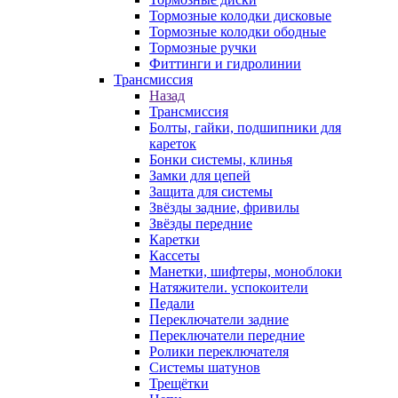
Тормозные колодки дисковые
Тормозные колодки ободные
Тормозные ручки
Фиттинги и гидролинии
Трансмиссия
Назад
Трансмиссия
Болты, гайки, подшипники для
кареток
Бонки системы, клинья
Замки для цепей
Защита для системы
Звёзды задние, фривилы
Звёзды передние
Каретки
Кассеты
Манетки, шифтеры, моноблоки
Натяжители. успокоители
Педали
Переключатели задние
Переключатели передние
Ролики переключателя
Системы шатунов
Трещётки