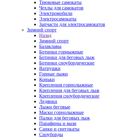
Трюковые самокаты
Чехлы для самокатов
Электромобили
Электросамокаты
Запчасти для электросамокатов
Зимний спорт
Назад
Зимний спорт
Балаклавы
Ботинки горныжные
Ботинки для беговых лыж
Ботинки сноубордические
Ватрушки
Горные лыжи
Коньки
Крепления горнолыжные
Крепления для беговых лыж
Крепления сноубордические
Ледянки
Лыжи беговые
Маски горнолыжные
Палки для беговых лыж
Парафины и мази
Санки и снегокаты
Сноуборды