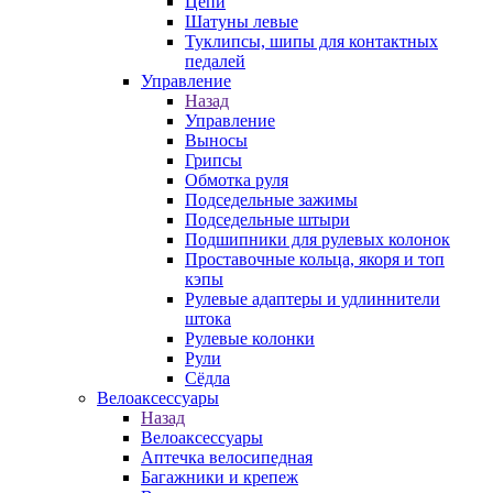
Цепи
Шатуны левые
Туклипсы, шипы для контактных
педалей
Управление
Назад
Управление
Выносы
Грипсы
Обмотка руля
Подседельные зажимы
Подседельные штыри
Подшипники для рулевых колонок
Проставочные кольца, якоря и топ
кэпы
Рулевые адаптеры и удлиннители
штока
Рулевые колонки
Рули
Сёдла
Велоаксессуары
Назад
Велоаксессуары
Аптечка велосипедная
Багажники и крепеж