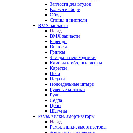
Запчасти для втулок
Колёса в сборе
Обода
Спицы и ниппели
BMX запчасти
Назад
BMX запчасти
Баренды
Выносы
Грипсы
Звёзды и переходники
Камеры и ободные ленты
Каретки
Пеги
Педали
Подседельные штыри
Рулевые колонки
Рули
Сёдла
Цепи
Шатуны
Рамы, вилки, амортизаторы
Назад
Рамы, вилки, амортизаторы
Амортизаторы задние