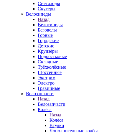
Снегоходы
Скутеры
Велосипеды
Назад
Велосипеды
Беговелы
Горные
Городские
Детские
Круизёры
Подростковые
Складные
Трёхколёсные
Шоссейные
Экстрим
Электро
Гравийные
Велозапчасти
Назад
Велозапчасти
Колёса
Назад
Колёса
Втулки
Дополнительные колёса