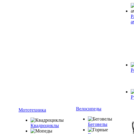
Р
а
Р
Р
Велосипеды
Мототехника
Беговелы
Квадроциклы