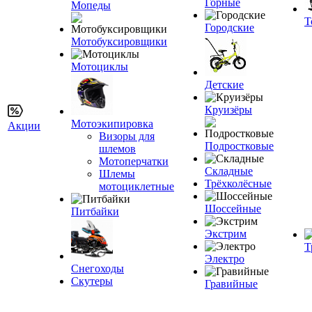
Горные
Мопеды
Т
Городские
Мотобуксировщики
Мотоциклы
Детские
Круизёры
Мотоэкипировка
Акции
Визоры для
Подростковые
шлемов
Мотоперчатки
Складные
Шлемы
Трёхколёсные
мотоциклетные
Шоссейные
Питбайки
Экстрим
Т
Электро
Снегоходы
Скутеры
Гравийные