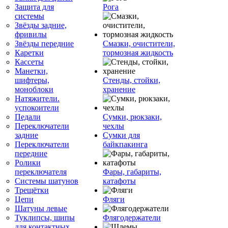
Защита для
Рога
системы
Звёзды задние,
фривилы
Звёзды передние
Смазки, очистители,
Каретки
тормозная жидкость
Кассеты
Манетки,
шифтеры,
Стенды, стойки,
моноблоки
хранение
Натяжители.
успокоители
Педали
Сумки, рюкзаки,
Переключатели
чехлы
задние
Сумки для
Переключатели
байкпакинга
передние
Ролики
переключателя
Фары, габариты,
Системы шатунов
катафоты
Трещётки
Цепи
Фляги
Шатуны левые
Туклипсы, шипы
Флягодержатели
для контактных