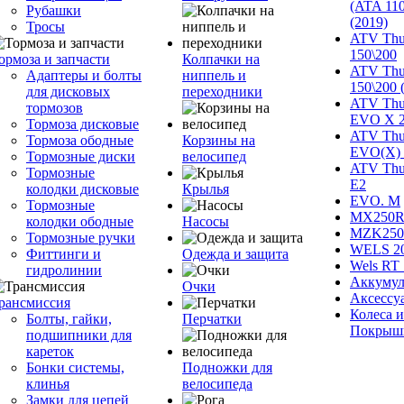
(ATA 110
Рубашки
(2019)
Тросы
ATV Thu
150\200
ормоза и запчасти
Колпачки на
ATV Thu
Адаптеры и болты
ниппель и
150\200 
для дисковых
переходники
ATV Thu
тормозов
EVO X 
Тормоза дисковые
ATV Thu
Тормоза ободные
Корзины на
EVO(X) 
Тормозные диски
велосипед
ATV Thu
Тормозные
Е2
колодки дисковые
Крылья
EVO. M
Тормозные
MX250R 
колодки ободные
Насосы
MZK250
Тормозные ручки
WELS 2
Фиттинги и
Одежда и защита
Wels RT 
гидролинии
Аккумул
Очки
Аксессу
рансмиссия
Колеса и
Болты, гайки,
Перчатки
Покрыш
подшипники для
кареток
Бонки системы,
Подножки для
клинья
велосипеда
Замки для цепей