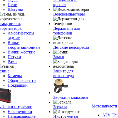
Цепи
крепеж
Шатуны
Велокомпьютеры
амы, вилки,
мортизаторы
Держатели для
Амортизаторы
телефонов
задние
Вилки
амортизационные
Детские велокресла
Вилки жёсткие
Петухи
Замки
Рамы
езина
Защита для
Камеры
велосипеда
Ободные ленты
Покрышки
Звонки и клаксоны
Мотозапчасти
убашки и тросики
Зеркала
Наконечники
ATV Thu
Направляющие
Инструменты