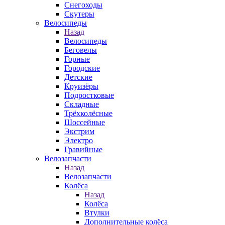
Снегоходы
Скутеры
Велосипеды
Назад
Велосипеды
Беговелы
Горные
Городские
Детские
Круизёры
Подростковые
Складные
Трёхколёсные
Шоссейные
Экстрим
Электро
Гравийные
Велозапчасти
Назад
Велозапчасти
Колёса
Назад
Колёса
Втулки
Дополнительные колёса