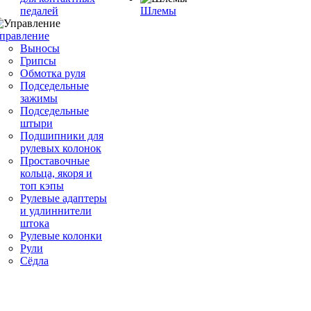
педалей
Шлемы
правление
Выносы
Грипсы
Обмотка руля
Подседельные
зажимы
Подседельные
штыри
Подшипники для
рулевых колонок
Проставочные
кольца, якоря и
топ кэпы
Рулевые адаптеры
и удлиннители
штока
Рулевые колонки
Рули
Сёдла