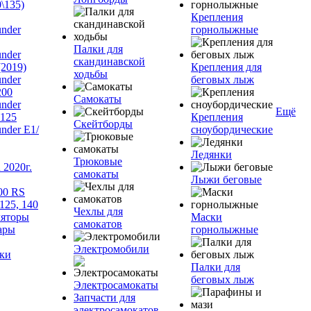
\135)
Крепления
nder
горнолыжные
Палки для
nder
скандинавской
(2019)
Крепления для
ходьбы
nder
беговых лыж
200
Самокаты
nder
Ещё
125
Крепления
Скейтборды
nder Е1/
сноубордические
Ледянки
Трюковые
2020г.
самокаты
Лыжи беговые
00 RS
125, 140
Чехлы для
яторы
Маски
самокатов
ары
горнолыжные
Электромобили
ки
Палки для
беговых лыж
Электросамокаты
Запчасти для
электросамокатов