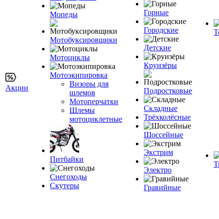
Горные
Мопеды
Городские
Т
Мотобуксировщики
Детские
Мотоциклы
Круизёры
Мотоэкипировка
Визоры для
Акции
Подростковые
шлемов
Мотоперчатки
Складные
Шлемы
Трёхколёсные
мотоциклетные
Шоссейные
Экстрим
Питбайки
Т
Электро
Снегоходы
Скутеры
Гравийные