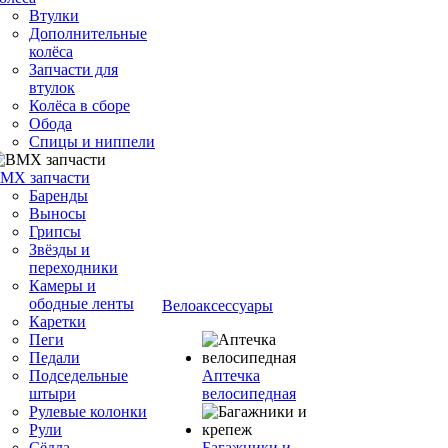
Втулки
Дополнительные
колёса
Запчасти для
втулок
Колёса в сборе
Обода
Спицы и ниппели
MX запчасти
Баренды
Выносы
Грипсы
Звёзды и
переходники
Камеры и
ободные ленты
Велоаксессуары
Каретки
Пеги
Педали
Подседельные
Аптечка
штыри
велосипедная
Рулевые колонки
Рули
Сёдла
Багажники и