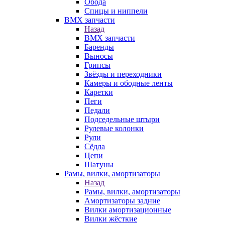
Обода
Спицы и ниппели
BMX запчасти
Назад
BMX запчасти
Баренды
Выносы
Грипсы
Звёзды и переходники
Камеры и ободные ленты
Каретки
Пеги
Педали
Подседельные штыри
Рулевые колонки
Рули
Сёдла
Цепи
Шатуны
Рамы, вилки, амортизаторы
Назад
Рамы, вилки, амортизаторы
Амортизаторы задние
Вилки амортизационные
Вилки жёсткие