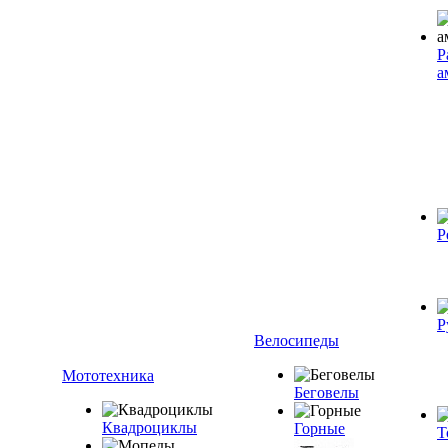
Р
а
Р
Р
Велосипеды
Мототехника
Беговелы
Квадроциклы
Горные
Т