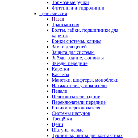
Тормозные ручки
Фиттинги и гидролинии
Трансмиссия
Назад
Трансмиссия
Болты, гайки, подшипники для
кареток
Бонки системы, клинья
Замки для цепей
Защита для системы
Звёзды задние, фривилы
Звёзды передние
Каретки
Кассеты
Манетки, шифтеры, моноблоки
Натяжители. успокоители
Педали
Переключатели задние
Переключатели передние
Ролики переключателя
Системы шатунов
Трещётки
Цепи
Шатуны левые
Туклипсы, шипы для контактных