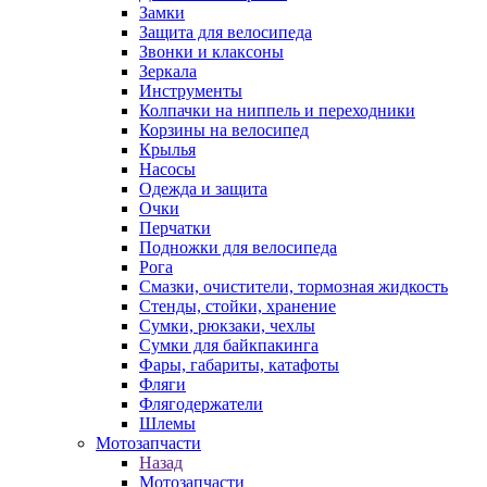
Замки
Защита для велосипеда
Звонки и клаксоны
Зеркала
Инструменты
Колпачки на ниппель и переходники
Корзины на велосипед
Крылья
Насосы
Одежда и защита
Очки
Перчатки
Подножки для велосипеда
Рога
Смазки, очистители, тормозная жидкость
Стенды, стойки, хранение
Сумки, рюкзаки, чехлы
Сумки для байкпакинга
Фары, габариты, катафоты
Фляги
Флягодержатели
Шлемы
Мотозапчасти
Назад
Мотозапчасти