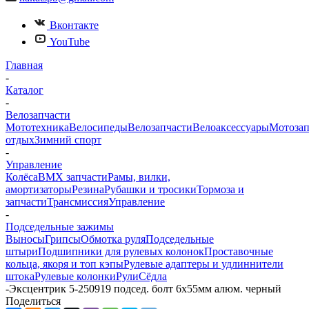
Вконтакте
YouTube
Главная
-
Каталог
-
Велозапчасти
Мототехника
Велосипеды
Велозапчасти
Велоаксессуары
Мотозап
отдых
Зимний спорт
-
Управление
Колёса
BMX запчасти
Рамы, вилки,
амортизаторы
Резина
Рубашки и тросики
Тормоза и
запчасти
Трансмиссия
Управление
-
Подседельные зажимы
Выносы
Грипсы
Обмотка руля
Подседельные
штыри
Подшипники для рулевых колонок
Проставочные
кольца, якоря и топ кэпы
Рулевые адаптеры и удлиннители
штока
Рулевые колонки
Рули
Сёдла
-
Эксцентрик 5-250919 подсед. болт 6х55мм алюм. черный
Поделиться