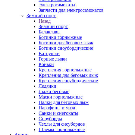
Электросамокаты
Запчасти для электросамокатов
Зимний спорт
Назад
Зимний спорт
Балаклавы
Ботинки горныжные
Ботинки для беговых лыж
Ботинки сноубордические
Ватрушки
Горные лыжи
Коньки
Крепления горнолыжные
Крепления для беговых лыж
Крепления сноубордические
Ледянки
Лыжи беговые
Маски горнолыжные
Палки для беговых лыж
Парафины и мази
Санки и снегокаты
Сноуборды
Чехлы для сноубордов
Шлемы горнолыжные
Акции