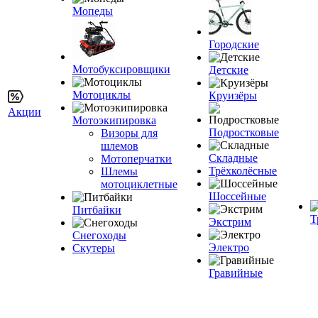
Мопеды
Городские
Мотобуксировщики
Детские
Мотоциклы
Круизёры
Акции
Мотоэкипировка
Подростковые
Визоры для
шлемов
Складные
Мотоперчатки
Трёхколёсные
Шлемы
мотоциклетные
Шоссейные
Питбайки
Т
Экстрим
Снегоходы
Электро
Скутеры
Гравийные