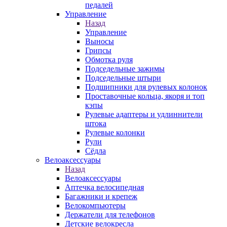
педалей
Управление
Назад
Управление
Выносы
Грипсы
Обмотка руля
Подседельные зажимы
Подседельные штыри
Подшипники для рулевых колонок
Проставочные кольца, якоря и топ
кэпы
Рулевые адаптеры и удлиннители
штока
Рулевые колонки
Рули
Сёдла
Велоаксессуары
Назад
Велоаксессуары
Аптечка велосипедная
Багажники и крепеж
Велокомпьютеры
Держатели для телефонов
Детские велокресла