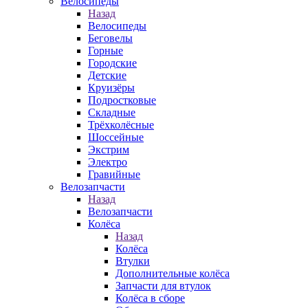
Велосипеды
Назад
Велосипеды
Беговелы
Горные
Городские
Детские
Круизёры
Подростковые
Складные
Трёхколёсные
Шоссейные
Экстрим
Электро
Гравийные
Велозапчасти
Назад
Велозапчасти
Колёса
Назад
Колёса
Втулки
Дополнительные колёса
Запчасти для втулок
Колёса в сборе