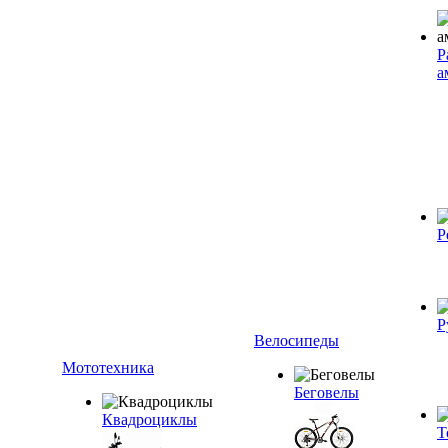
Р
а
Р
Р
Велосипеды
Мототехника
Беговелы
Квадроциклы
Т