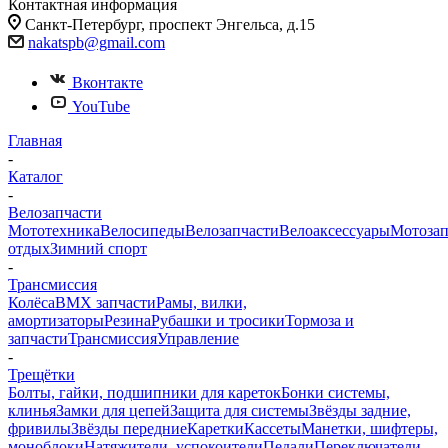
Контактная информация
Санкт-Петербург, проспект Энгельса, д.15
nakatspb@gmail.com
Вконтакте
YouTube
Главная
-
Каталог
-
Велозапчасти
Мототехника
Велосипеды
Велозапчасти
Велоаксессуары
Мотозап
отдых
Зимний спорт
-
Трансмиссия
Колёса
BMX запчасти
Рамы, вилки,
амортизаторы
Резина
Рубашки и тросики
Тормоза и
запчасти
Трансмиссия
Управление
-
Трещётки
Болты, гайки, подшипники для кареток
Бонки системы,
клинья
Замки для цепей
Защита для системы
Звёзды задние,
фривилы
Звёзды передние
Каретки
Кассеты
Манетки, шифтеры,
моноблоки
Натяжители. успокоители
Педали
Переключатели