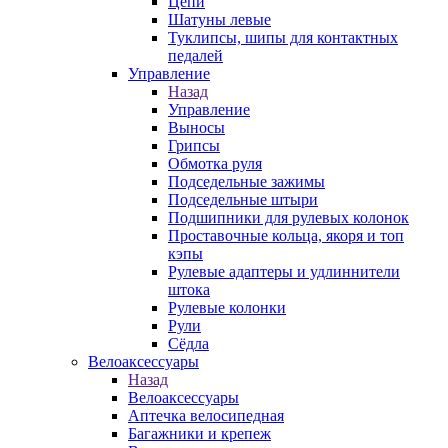
Цепи
Шатуны левые
Туклипсы, шипы для контактных
педалей
Управление
Назад
Управление
Выносы
Грипсы
Обмотка руля
Подседельные зажимы
Подседельные штыри
Подшипники для рулевых колонок
Проставочные кольца, якоря и топ
кэпы
Рулевые адаптеры и удлиннители
штока
Рулевые колонки
Рули
Сёдла
Велоаксессуары
Назад
Велоаксессуары
Аптечка велосипедная
Багажники и крепеж