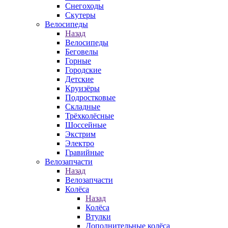
Снегоходы
Скутеры
Велосипеды
Назад
Велосипеды
Беговелы
Горные
Городские
Детские
Круизёры
Подростковые
Складные
Трёхколёсные
Шоссейные
Экстрим
Электро
Гравийные
Велозапчасти
Назад
Велозапчасти
Колёса
Назад
Колёса
Втулки
Дополнительные колёса