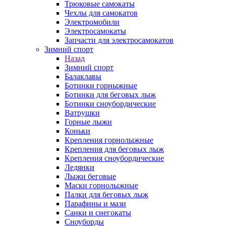
Трюковые самокаты
Чехлы для самокатов
Электромобили
Электросамокаты
Запчасти для электросамокатов
Зимний спорт
Назад
Зимний спорт
Балаклавы
Ботинки горныжные
Ботинки для беговых лыж
Ботинки сноубордические
Ватрушки
Горные лыжи
Коньки
Крепления горнолыжные
Крепления для беговых лыж
Крепления сноубордические
Ледянки
Лыжи беговые
Маски горнолыжные
Палки для беговых лыж
Парафины и мази
Санки и снегокаты
Сноуборды