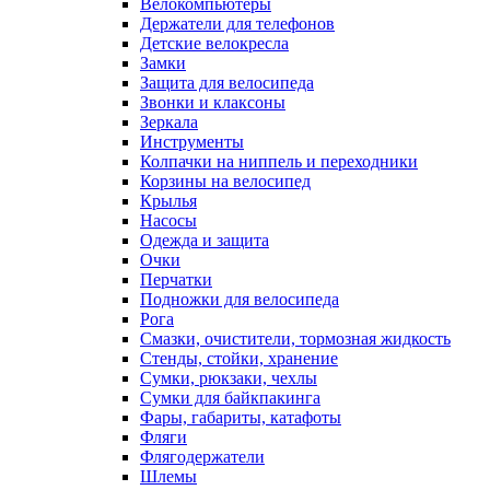
Велокомпьютеры
Держатели для телефонов
Детские велокресла
Замки
Защита для велосипеда
Звонки и клаксоны
Зеркала
Инструменты
Колпачки на ниппель и переходники
Корзины на велосипед
Крылья
Насосы
Одежда и защита
Очки
Перчатки
Подножки для велосипеда
Рога
Смазки, очистители, тормозная жидкость
Стенды, стойки, хранение
Сумки, рюкзаки, чехлы
Сумки для байкпакинга
Фары, габариты, катафоты
Фляги
Флягодержатели
Шлемы