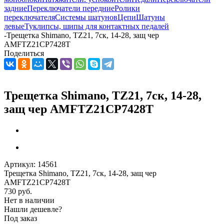
задние
Переключатели передние
Ролики
переключателя
Системы шатунов
Цепи
Шатуны
левые
Туклипсы, шипы для контактных педалей
-
Трещетка Shimano, TZ21, 7ск, 14-28, защ чер
AMFTZ21CP7428T
Поделиться
Трещетка Shimano, TZ21, 7ск, 14-28,
защ чер AMFTZ21CP7428T
Артикул:
14561
Трещетка Shimano, TZ21, 7ск, 14-28, защ чер
AMFTZ21CP7428T
730
руб.
Нет в наличии
Нашли дешевле?
Под заказ