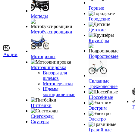
Горные
Мопеды
Городские
Детские
Мотобуксировщики
Круизёры
Акции
Подростковые
Мотоциклы
Мотоэкипировка
Визоры для
шлемов
Складные
Мотоперчатки
Трёхколёсные
Шлемы
мотоциклетные
Шоссейные
Питбайки
Т
Экстрим
Снегоходы
Электро
Скутеры
Гравийные