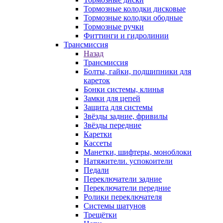
Тормозные колодки дисковые
Тормозные колодки ободные
Тормозные ручки
Фиттинги и гидролинии
Трансмиссия
Назад
Трансмиссия
Болты, гайки, подшипники для
кареток
Бонки системы, клинья
Замки для цепей
Защита для системы
Звёзды задние, фривилы
Звёзды передние
Каретки
Кассеты
Манетки, шифтеры, моноблоки
Натяжители. успокоители
Педали
Переключатели задние
Переключатели передние
Ролики переключателя
Системы шатунов
Трещётки