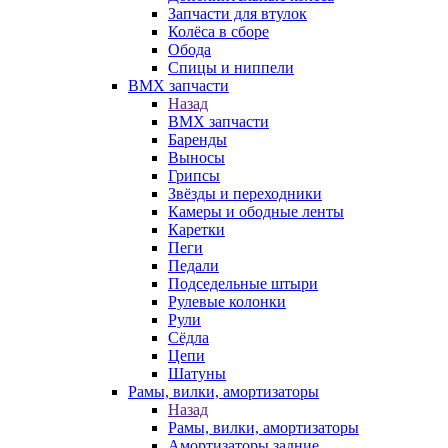
Запчасти для втулок
Колёса в сборе
Обода
Спицы и ниппели
BMX запчасти
Назад
BMX запчасти
Баренды
Выносы
Грипсы
Звёзды и переходники
Камеры и ободные ленты
Каретки
Пеги
Педали
Подседельные штыри
Рулевые колонки
Рули
Сёдла
Цепи
Шатуны
Рамы, вилки, амортизаторы
Назад
Рамы, вилки, амортизаторы
Амортизаторы задние