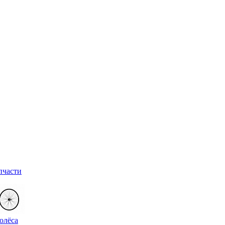
пчасти
олёса