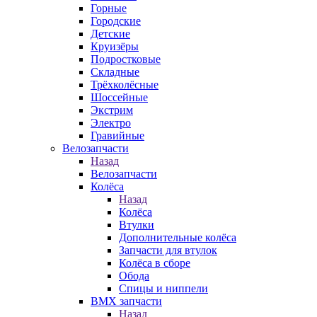
Горные
Городские
Детские
Круизёры
Подростковые
Складные
Трёхколёсные
Шоссейные
Экстрим
Электро
Гравийные
Велозапчасти
Назад
Велозапчасти
Колёса
Назад
Колёса
Втулки
Дополнительные колёса
Запчасти для втулок
Колёса в сборе
Обода
Спицы и ниппели
BMX запчасти
Назад