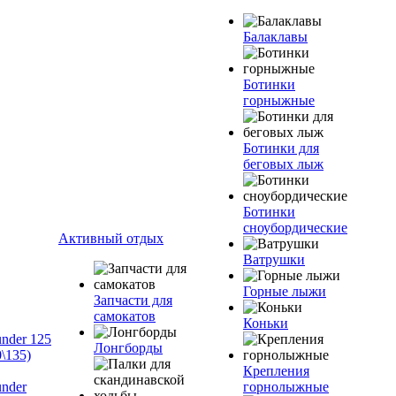
Балаклавы
Ботинки
горныжные
Ботинки для
беговых лыж
Ботинки
сноубордические
Активный отдых
Ватрушки
Горные лыжи
Запчасти для
самокатов
Коньки
nder 125
Лонгборды
\135)
Крепления
nder
горнолыжные