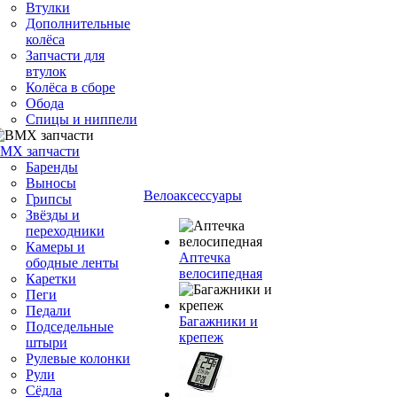
Втулки
Дополнительные
колёса
Запчасти для
втулок
Колёса в сборе
Обода
Спицы и ниппели
MX запчасти
Баренды
Выносы
Велоаксессуары
Грипсы
Звёзды и
переходники
Камеры и
Аптечка
ободные ленты
велосипедная
Каретки
Пеги
Педали
Багажники и
Подседельные
крепеж
штыри
Рулевые колонки
Рули
Сёдла