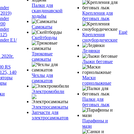
Палки для
nder
скандинавской
(2019)
Крепления для
ходьбы
nder
беговых лыж
200
Самокаты
nder
Ещё
125
Крепления
Скейтборды
nder Е1/
сноубордические
Ледянки
Трюковые
2020г.
самокаты
Лыжи беговые
00 RS
125, 140
Чехлы для
яторы
Маски
самокатов
ары
горнолыжные
Электромобили
ки
Палки для
беговых лыж
Электросамокаты
Запчасти для
электросамокатов
Парафины и
мази