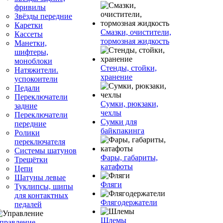
фривилы
Звёзды передние
Каретки
Смазки, очистители,
Кассеты
тормозная жидкость
Манетки,
шифтеры,
моноблоки
Стенды, стойки,
Натяжители.
хранение
успокоители
Педали
Переключатели
Сумки, рюкзаки,
задние
чехлы
Переключатели
Сумки для
передние
байкпакинга
Ролики
переключателя
Системы шатунов
Фары, габариты,
Трещётки
катафоты
Цепи
Шатуны левые
Фляги
Туклипсы, шипы
для контактных
Флягодержатели
педалей
Шлемы
правление