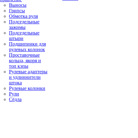
Выносы
Грипсы
Обмотка руля
Подседельные
зажимы
Подседельные
штыри
Подшипники для
рулевых колонок
Проставочные
кольца, якоря и
топ кэпы
Рулевые адаптеры
и удлиннители
штока
Рулевые колонки
Рули
Сёдла