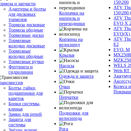
150\200
ормоза и запчасти
ATV Thu
Адаптеры и болты
150\200 
Колпачки на
для дисковых
ATV Thu
ниппель и
тормозов
EVO X 
переходники
Тормоза дисковые
ATV Thu
Тормоза ободные
EVO(X) 
Тормозные диски
ATV Thu
Корзины на
Тормозные
Е2
велосипед
колодки дисковые
EVO. M
Тормозные
MX250R 
Крылья
колодки ободные
MZK250
Тормозные ручки
WELS 2
Насосы
Фиттинги и
Wels RT 
гидролинии
Аккумул
Одежда и защита
Аксессу
рансмиссия
Колеса и
Очки
Болты, гайки,
Покрыш
подшипники для
Перчатки
кареток
Бонки системы,
клинья
Подножки для
Замки для цепей
велосипеда
Защита для
системы
Рога
Звёзды задние,