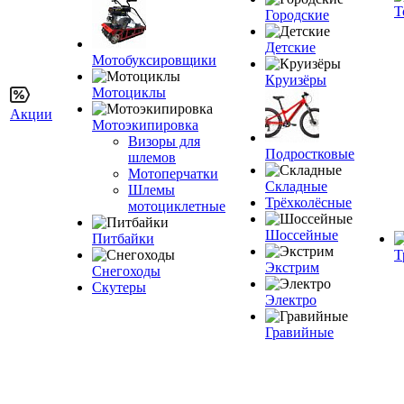
Т
Городские
Детские
Мотобуксировщики
Круизёры
Мотоциклы
Акции
Мотоэкипировка
Визоры для
Подростковые
шлемов
Мотоперчатки
Складные
Шлемы
Трёхколёсные
мотоциклетные
Шоссейные
Питбайки
Т
Экстрим
Снегоходы
Скутеры
Электро
Гравийные