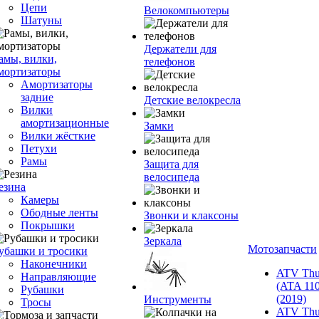
Цепи
Велокомпьютеры
Шатуны
Держатели для
амы, вилки,
телефонов
мортизаторы
Амортизаторы
задние
Детские велокресла
Вилки
амортизационные
Замки
Вилки жёсткие
Петухи
Рамы
Защита для
велосипеда
езина
Камеры
Ободные ленты
Звонки и клаксоны
Покрышки
Зеркала
Мотозапчасти
убашки и тросики
Наконечники
ATV Thu
Направляющие
(ATA 110
Рубашки
(2019)
Инструменты
Тросы
ATV Thu