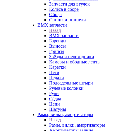
Запчасти для втулок
Колёса в сборе
Обода
Спицы и ниппели
BMX запчасти
Назад
BMX запчасти
Баренды
Выносы
Грипсы
Звёзды и переходники
Камеры и ободные ленты
Каретки
Пеги
Педали
Подседельные штыри
Рулевые колонки
Рули
Сёдла
Цепи
Шатуны
Рамы, вилки, амортизаторы
Назад
Рамы, вилки, амортизаторы
Амортизаторы задние