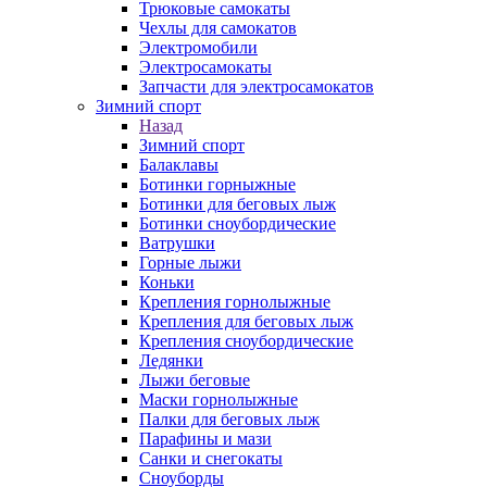
Трюковые самокаты
Чехлы для самокатов
Электромобили
Электросамокаты
Запчасти для электросамокатов
Зимний спорт
Назад
Зимний спорт
Балаклавы
Ботинки горныжные
Ботинки для беговых лыж
Ботинки сноубордические
Ватрушки
Горные лыжи
Коньки
Крепления горнолыжные
Крепления для беговых лыж
Крепления сноубордические
Ледянки
Лыжи беговые
Маски горнолыжные
Палки для беговых лыж
Парафины и мази
Санки и снегокаты
Сноуборды