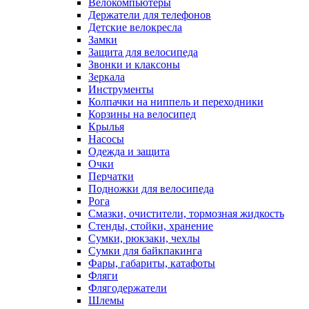
Велокомпьютеры
Держатели для телефонов
Детские велокресла
Замки
Защита для велосипеда
Звонки и клаксоны
Зеркала
Инструменты
Колпачки на ниппель и переходники
Корзины на велосипед
Крылья
Насосы
Одежда и защита
Очки
Перчатки
Подножки для велосипеда
Рога
Смазки, очистители, тормозная жидкость
Стенды, стойки, хранение
Сумки, рюкзаки, чехлы
Сумки для байкпакинга
Фары, габариты, катафоты
Фляги
Флягодержатели
Шлемы