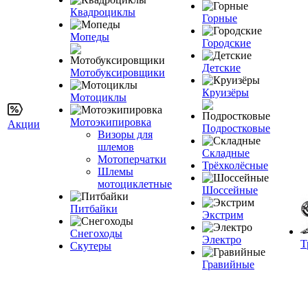
Квадроциклы
Горные
Мопеды
Городские
Детские
Мотобуксировщики
Круизёры
Мотоциклы
Мотоэкипировка
Акции
Подростковые
Визоры для
шлемов
Складные
Мотоперчатки
Трёхколёсные
Шлемы
мотоциклетные
Шоссейные
Питбайки
Экстрим
Снегоходы
Электро
Т
Скутеры
Гравийные