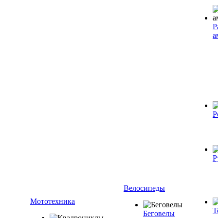
Р
а
Р
Р
Велосипеды
Мототехника
Т
Беговелы