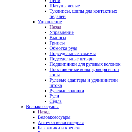
Цепи
Шатуны левые
Туклипсы, шипы для контактных
педалей
Управление
Назад
Управление
Выносы
Грипсы
Обмотка руля
Подседельные зажимы
Подседельные штыри
Подшипники для рулевых колонок
Проставочные кольца, якоря и топ
кэпы
Рулевые адаптеры и удлиннители
штока
Рулевые колонки
Рули
Сёдла
Велоаксессуары
Назад
Велоаксессуары
Аптечка велосипедная
Багажники и крепеж