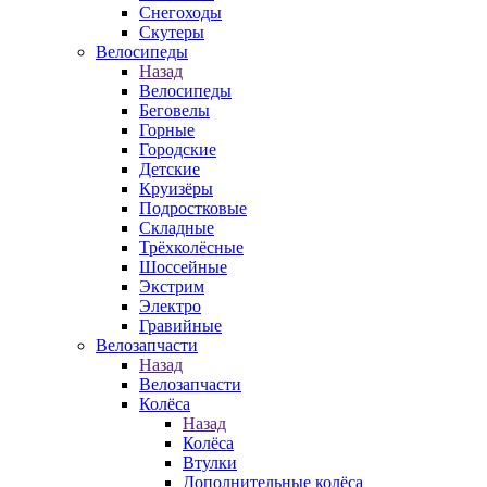
Снегоходы
Скутеры
Велосипеды
Назад
Велосипеды
Беговелы
Горные
Городские
Детские
Круизёры
Подростковые
Складные
Трёхколёсные
Шоссейные
Экстрим
Электро
Гравийные
Велозапчасти
Назад
Велозапчасти
Колёса
Назад
Колёса
Втулки
Дополнительные колёса