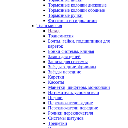
Тормозные колодки дисковые
Тормозные колодки ободные
Тормозные ручки
Фиттинги и гидролинии
Трансмиссия
Назад
Трансмиссия
Болты, гайки, подшипники для
кареток
Бонки системы, клинья
Замки для цепей
Защита для системы
Звёзды задние, фривилы
Звёзды передние
Каретки
Кассеты
Манетки, шифтеры, моноблоки
Натяжители. успокоители
Педали
Переключатели задние
Переключатели передние
Ролики переключателя
Системы шатунов
Трещётки