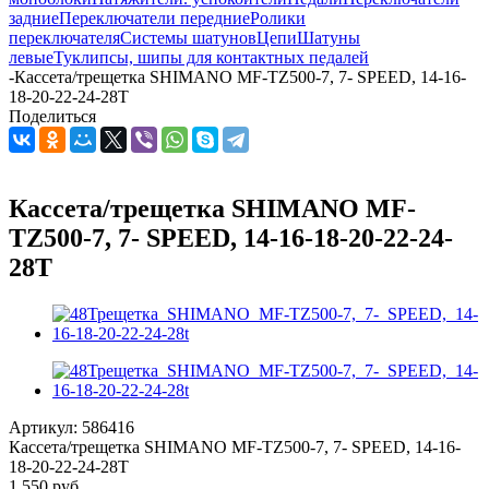
задние
Переключатели передние
Ролики
переключателя
Системы шатунов
Цепи
Шатуны
левые
Туклипсы, шипы для контактных педалей
-
Кассета/трещетка SHIMANO MF-TZ500-7, 7- SPEED, 14-16-
18-20-22-24-28T
Поделиться
Кассета/трещетка SHIMANO MF-
TZ500-7, 7- SPEED, 14-16-18-20-22-24-
28T
Артикул:
586416
Кассета/трещетка SHIMANO MF-TZ500-7, 7- SPEED, 14-16-
18-20-22-24-28T
1 550
руб.