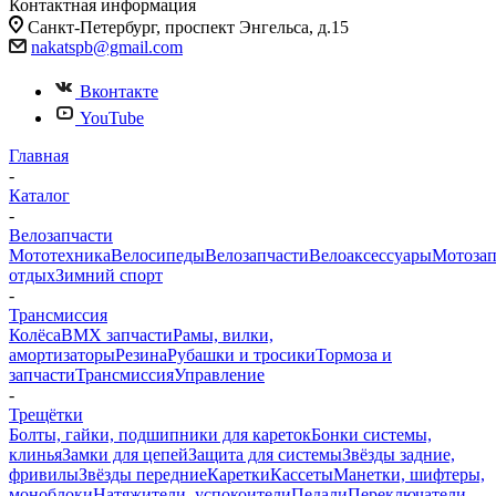
Контактная информация
Санкт-Петербург, проспект Энгельса, д.15
nakatspb@gmail.com
Вконтакте
YouTube
Главная
-
Каталог
-
Велозапчасти
Мототехника
Велосипеды
Велозапчасти
Велоаксессуары
Мотозап
отдых
Зимний спорт
-
Трансмиссия
Колёса
BMX запчасти
Рамы, вилки,
амортизаторы
Резина
Рубашки и тросики
Тормоза и
запчасти
Трансмиссия
Управление
-
Трещётки
Болты, гайки, подшипники для кареток
Бонки системы,
клинья
Замки для цепей
Защита для системы
Звёзды задние,
фривилы
Звёзды передние
Каретки
Кассеты
Манетки, шифтеры,
моноблоки
Натяжители. успокоители
Педали
Переключатели