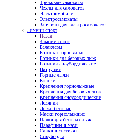
Трюковые самокаты
Чехлы для самокатов
Электромобили
Электросамокаты
Запчасти для электросамокатов
Зимний спорт
Назад
Зимний спорт
Балаклавы
Ботинки горныжные
Ботинки для беговых лыж
Ботинки сноубордические
Ватрушки
Горные лыжи
Коньки
Крепления горнолыжные
Крепления для беговых лыж
Крепления сноубордические
Ледянки
Лыжи беговые
Маски горнолыжные
Палки для беговых лыж
Парафины и мази
Санки и снегокаты
Сноуборды