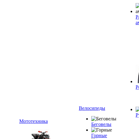
Р
а
Р
Велосипеды
Р
Мототехника
Беговелы
Горные