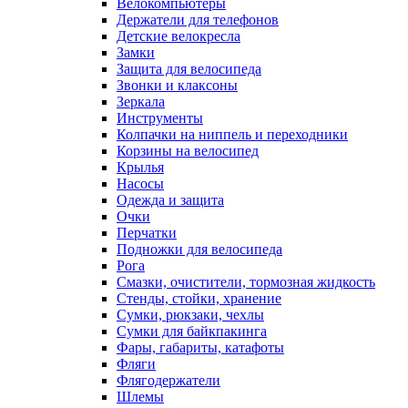
Велокомпьютеры
Держатели для телефонов
Детские велокресла
Замки
Защита для велосипеда
Звонки и клаксоны
Зеркала
Инструменты
Колпачки на ниппель и переходники
Корзины на велосипед
Крылья
Насосы
Одежда и защита
Очки
Перчатки
Подножки для велосипеда
Рога
Смазки, очистители, тормозная жидкость
Стенды, стойки, хранение
Сумки, рюкзаки, чехлы
Сумки для байкпакинга
Фары, габариты, катафоты
Фляги
Флягодержатели
Шлемы