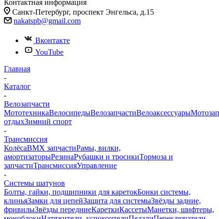
Контактная информация
Санкт-Петербург, проспект Энгельса, д.15
nakatspb@gmail.com
Вконтакте
YouTube
Главная
-
Каталог
-
Велозапчасти
Мототехника
Велосипеды
Велозапчасти
Велоаксессуары
Мотозап
отдых
Зимний спорт
-
Трансмиссия
Колёса
BMX запчасти
Рамы, вилки,
амортизаторы
Резина
Рубашки и тросики
Тормоза и
запчасти
Трансмиссия
Управление
-
Системы шатунов
Болты, гайки, подшипники для кареток
Бонки системы,
клинья
Замки для цепей
Защита для системы
Звёзды задние,
фривилы
Звёзды передние
Каретки
Кассеты
Манетки, шифтеры,
моноблоки
Натяжители. успокоители
Педали
Переключатели