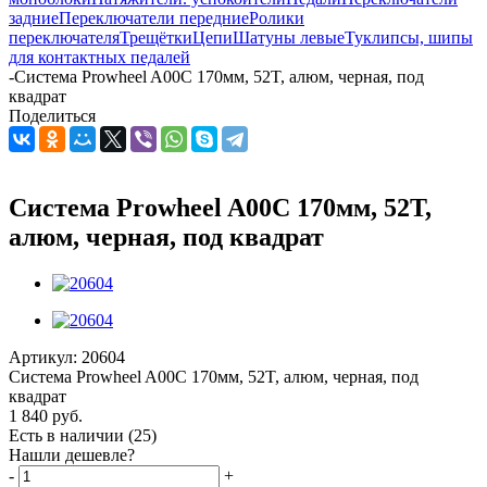
задние
Переключатели передние
Ролики
переключателя
Трещётки
Цепи
Шатуны левые
Туклипсы, шипы
для контактных педалей
-
Система Prowheel A00C 170мм, 52T, алюм, черная, под
квадрат
Поделиться
Система Prowheel A00C 170мм, 52T,
алюм, черная, под квадрат
Артикул:
20604
Система Prowheel A00C 170мм, 52T, алюм, черная, под
квадрат
1 840
руб.
Есть в наличии
(25)
Нашли дешевле?
-
+