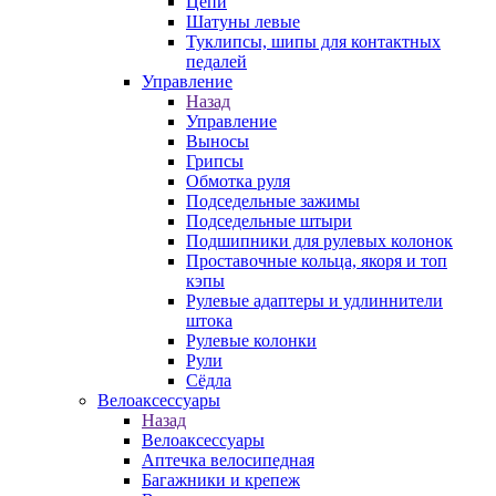
Цепи
Шатуны левые
Туклипсы, шипы для контактных
педалей
Управление
Назад
Управление
Выносы
Грипсы
Обмотка руля
Подседельные зажимы
Подседельные штыри
Подшипники для рулевых колонок
Проставочные кольца, якоря и топ
кэпы
Рулевые адаптеры и удлиннители
штока
Рулевые колонки
Рули
Сёдла
Велоаксессуары
Назад
Велоаксессуары
Аптечка велосипедная
Багажники и крепеж