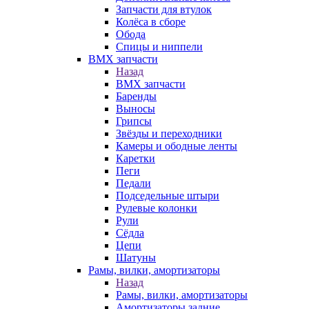
Запчасти для втулок
Колёса в сборе
Обода
Спицы и ниппели
BMX запчасти
Назад
BMX запчасти
Баренды
Выносы
Грипсы
Звёзды и переходники
Камеры и ободные ленты
Каретки
Пеги
Педали
Подседельные штыри
Рулевые колонки
Рули
Сёдла
Цепи
Шатуны
Рамы, вилки, амортизаторы
Назад
Рамы, вилки, амортизаторы
Амортизаторы задние