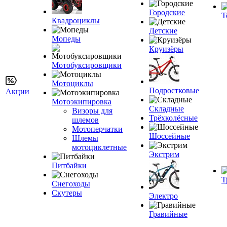
Городские
Т
Квадроциклы
Детские
Мопеды
Круизёры
Мотобуксировщики
Мотоциклы
Подростковые
Акции
Мотоэкипировка
Складные
Визоры для
Трёхколёсные
шлемов
Мотоперчатки
Шоссейные
Шлемы
мотоциклетные
Экстрим
Питбайки
Т
Снегоходы
Скутеры
Электро
Гравийные