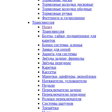
Тормозные колодки дисковые
Тормозные колодки ободные
Тормозные ручки
Фиттинги и гидролинии
Трансмиссия
Назад
Трансмиссия
Болты, гайки, подшипники для
кареток
Бонки системы, клинья
Замки для цепей
Защита для системы
Звёзды задние, фривилы
Звёзды передние
Каретки
Кассеты
Манетки, шифтеры, моноблоки
Натяжители. успокоители
Педали
Переключатели задние
Переключатели передние
Ролики переключателя
Системы шатунов
Трещётки