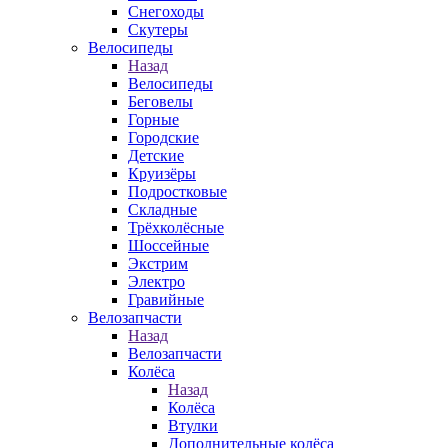
Снегоходы
Скутеры
Велосипеды
Назад
Велосипеды
Беговелы
Горные
Городские
Детские
Круизёры
Подростковые
Складные
Трёхколёсные
Шоссейные
Экстрим
Электро
Гравийные
Велозапчасти
Назад
Велозапчасти
Колёса
Назад
Колёса
Втулки
Дополнительные колёса