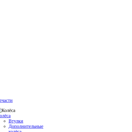
пчасти
олёса
Втулки
Дополнительные
колёса