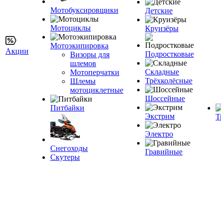
Мотобуксировщики
Детские
Мотоциклы
Круизёры
Мотоэкипировка
Акции
Подростковые
Визоры для
шлемов
Складные
Мотоперчатки
Трёхколёсные
Шлемы
мотоциклетные
Шоссейные
Питбайки
Экстрим
Т
Электро
Снегоходы
Гравийные
Скутеры