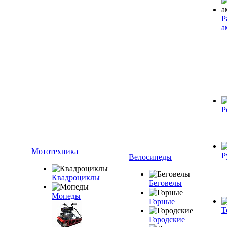
Р
а
Р
Мототехника
Р
Велосипеды
Квадроциклы
Беговелы
Мопеды
Горные
Т
Городские