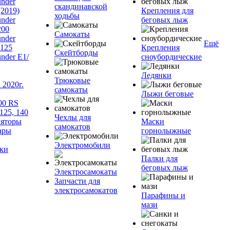
nder
скандинавской
(2019)
Крепления для
ходьбы
nder
беговых лыж
200
Самокаты
nder
Ещё
125
Крепления
Скейтборды
nder Е1/
сноубордические
Ледянки
Трюковые
2020г.
самокаты
Лыжи беговые
00 RS
125, 140
Чехлы для
яторы
Маски
самокатов
ары
горнолыжные
Электромобили
ки
Палки для
беговых лыж
Электросамокаты
Запчасти для
электросамокатов
Парафины и
мази