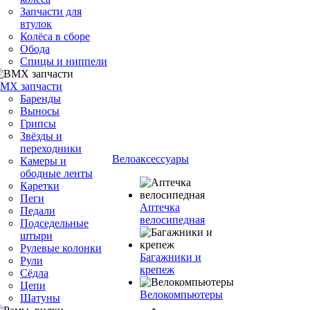
Запчасти для
втулок
Колёса в сборе
Обода
Спицы и ниппели
MX запчасти
Баренды
Выносы
Грипсы
Звёзды и
переходники
Велоаксессуары
Камеры и
ободные ленты
Каретки
Пеги
Аптечка
Педали
велосипедная
Подседельные
штыри
Рулевые колонки
Багажники и
Рули
крепеж
Сёдла
Цепи
Велокомпьютеры
Шатуны