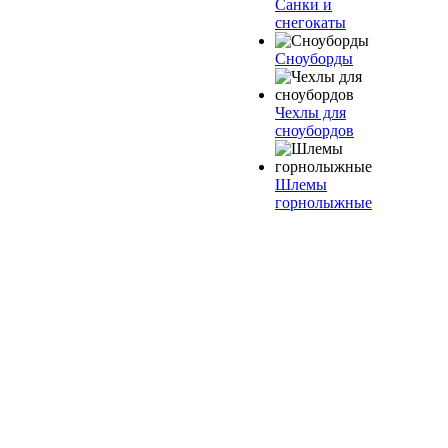
Санки и
снегокаты
Сноуборды
Чехлы для
сноубордов
Шлемы
горнолыжные