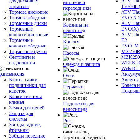
для дисковых
ATV Thu
ниппель и
тормозов
150\200 
переходники
Тормоза дисковые
ATV Thu
Тормоза ободные
EVO X 
Тормозные диски
ATV Thu
Корзины на
Тормозные
EVO(X) 
велосипед
колодки дисковые
ATV Thu
Тормозные
Е2
Крылья
колодки ободные
EVO. M
Тормозные ручки
MX250R 
Насосы
Фиттинги и
MZK250
гидролинии
WELS 2
Одежда и защита
Wels RT 
рансмиссия
Аккумул
Очки
Болты, гайки,
Аксессу
подшипники для
Колеса и
Перчатки
кареток
Покрыш
Бонки системы,
клинья
Подножки для
Замки для цепей
велосипеда
Защита для
системы
Рога
Звёзды задние,
фривилы
Звёзды передние