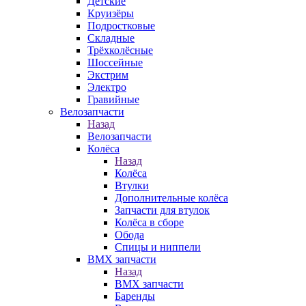
Детские
Круизёры
Подростковые
Складные
Трёхколёсные
Шоссейные
Экстрим
Электро
Гравийные
Велозапчасти
Назад
Велозапчасти
Колёса
Назад
Колёса
Втулки
Дополнительные колёса
Запчасти для втулок
Колёса в сборе
Обода
Спицы и ниппели
BMX запчасти
Назад
BMX запчасти
Баренды