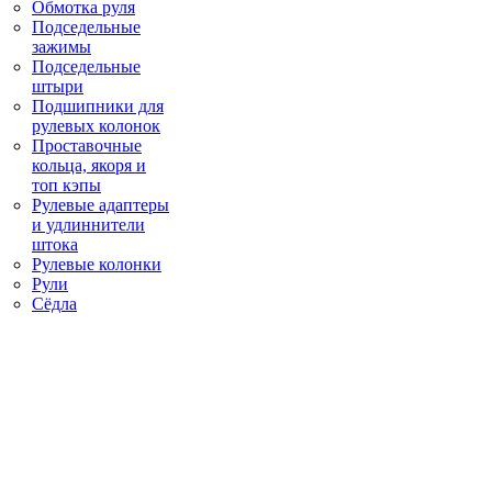
Обмотка руля
Подседельные
зажимы
Подседельные
штыри
Подшипники для
рулевых колонок
Проставочные
кольца, якоря и
топ кэпы
Рулевые адаптеры
и удлиннители
штока
Рулевые колонки
Рули
Сёдла