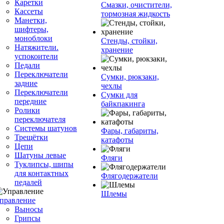
Каретки
Смазки, очистители,
Кассеты
тормозная жидкость
Манетки,
шифтеры,
моноблоки
Стенды, стойки,
Натяжители.
хранение
успокоители
Педали
Переключатели
Сумки, рюкзаки,
задние
чехлы
Переключатели
Сумки для
передние
байкпакинга
Ролики
переключателя
Системы шатунов
Фары, габариты,
Трещётки
катафоты
Цепи
Шатуны левые
Фляги
Туклипсы, шипы
для контактных
Флягодержатели
педалей
Шлемы
правление
Выносы
Грипсы