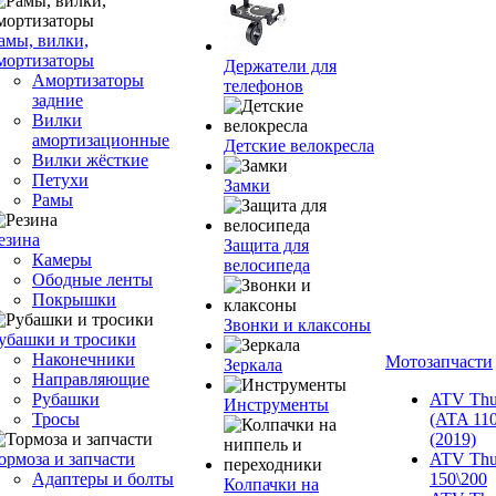
амы, вилки,
мортизаторы
Держатели для
Амортизаторы
телефонов
задние
Вилки
амортизационные
Детские велокресла
Вилки жёсткие
Петухи
Замки
Рамы
езина
Защита для
Камеры
велосипеда
Ободные ленты
Покрышки
Звонки и клаксоны
убашки и тросики
Наконечники
Мотозапчасти
Зеркала
Направляющие
Рубашки
ATV Thu
Инструменты
Тросы
(ATA 110
(2019)
ормоза и запчасти
ATV Thu
Адаптеры и болты
150\200
Колпачки на