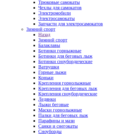
Трюковые самокаты
Чехлы для самокатов
Электромобили
Электросамокаты
Запчасти для электросамокатов
Зимний спорт
Назад
Зимний спорт
Балаклавы
Ботинки горныжные
Ботинки для беговых лыж
Ботинки сноубордические
Ватрушки
Горные лыжи
Коньки
Крепления горнолыжные
Крепления для беговых лыж
Крепления сноубордические
Ледянки
Лыжи беговые
Маски горнолыжные
Палки для беговых лыж
Парафины и мази
Санки и снегокаты
Сноуборды