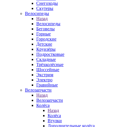
Снегоходы
Скутеры
Велосипеды
Назад
Велосипеды
Беговелы
Горные
Городские
Детские
Круизёры
Подростковые
Складные
Трёхколёсные
Шоссейные
Экстрим
Электро
Гравийные
Велозапчасти
Назад
Велозапчасти
Колёса
Назад
Колёса
Втулки
Дополнительные колёса