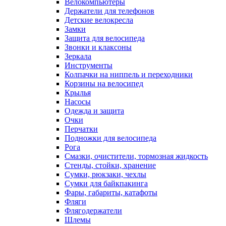
Велокомпьютеры
Держатели для телефонов
Детские велокресла
Замки
Защита для велосипеда
Звонки и клаксоны
Зеркала
Инструменты
Колпачки на ниппель и переходники
Корзины на велосипед
Крылья
Насосы
Одежда и защита
Очки
Перчатки
Подножки для велосипеда
Рога
Смазки, очистители, тормозная жидкость
Стенды, стойки, хранение
Сумки, рюкзаки, чехлы
Сумки для байкпакинга
Фары, габариты, катафоты
Фляги
Флягодержатели
Шлемы