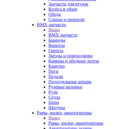
Запчасти для втулок
Колёса в сборе
Обода
Спицы и ниппели
BMX запчасти
Назад
BMX запчасти
Баренды
Выносы
Грипсы
Звёзды и переходники
Камеры и ободные ленты
Каретки
Пеги
Педали
Подседельные штыри
Рулевые колонки
Рули
Сёдла
Цепи
Шатуны
Рамы, вилки, амортизаторы
Назад
Рамы, вилки, амортизаторы
Амортизаторы задние