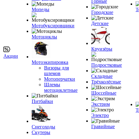
Горные
Мопеды
Т
Городские
Детские
Мотобуксировщики
Мотоциклы
Круизёры
Акции
Мотоэкипировка
Подростковые
Визоры для
шлемов
Складные
Мотоперчатки
Трёхколёсные
Шлемы
мотоциклетные
Шоссейные
Питбайки
Экстрим
Т
Электро
Гравийные
Снегоходы
Скутеры