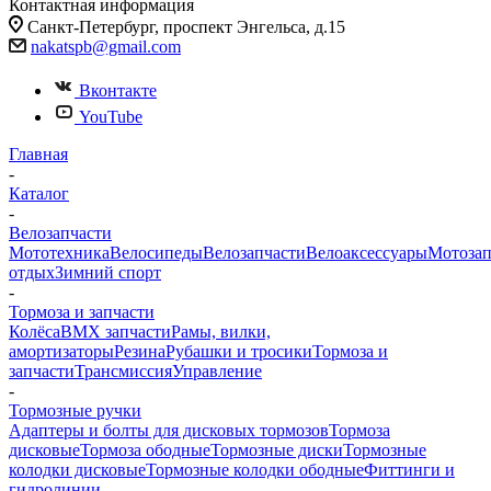
Контактная информация
Санкт-Петербург, проспект Энгельса, д.15
nakatspb@gmail.com
Вконтакте
YouTube
Главная
-
Каталог
-
Велозапчасти
Мототехника
Велосипеды
Велозапчасти
Велоаксессуары
Мотозап
отдых
Зимний спорт
-
Тормоза и запчасти
Колёса
BMX запчасти
Рамы, вилки,
амортизаторы
Резина
Рубашки и тросики
Тормоза и
запчасти
Трансмиссия
Управление
-
Тормозные ручки
Адаптеры и болты для дисковых тормозов
Тормоза
дисковые
Тормоза ободные
Тормозные диски
Тормозные
колодки дисковые
Тормозные колодки ободные
Фиттинги и
гидролинии