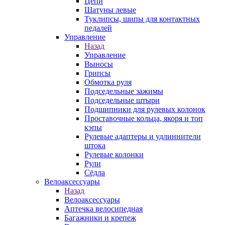
Цепи
Шатуны левые
Туклипсы, шипы для контактных
педалей
Управление
Назад
Управление
Выносы
Грипсы
Обмотка руля
Подседельные зажимы
Подседельные штыри
Подшипники для рулевых колонок
Проставочные кольца, якоря и топ
кэпы
Рулевые адаптеры и удлиннители
штока
Рулевые колонки
Рули
Сёдла
Велоаксессуары
Назад
Велоаксессуары
Аптечка велосипедная
Багажники и крепеж