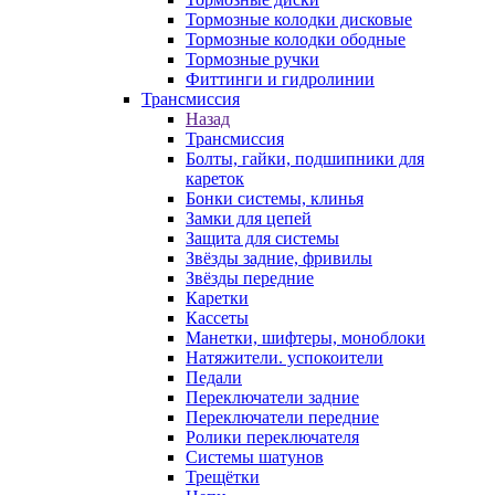
Тормозные колодки дисковые
Тормозные колодки ободные
Тормозные ручки
Фиттинги и гидролинии
Трансмиссия
Назад
Трансмиссия
Болты, гайки, подшипники для
кареток
Бонки системы, клинья
Замки для цепей
Защита для системы
Звёзды задние, фривилы
Звёзды передние
Каретки
Кассеты
Манетки, шифтеры, моноблоки
Натяжители. успокоители
Педали
Переключатели задние
Переключатели передние
Ролики переключателя
Системы шатунов
Трещётки