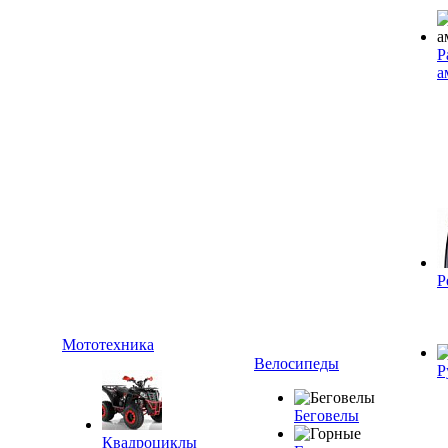
Р
а
Р
Мототехника
Велосипеды
Р
Беговелы
Квадроциклы