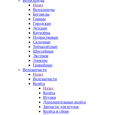
Велосипеды
Назад
Велосипеды
Беговелы
Горные
Городские
Детские
Круизёры
Подростковые
Складные
Трёхколёсные
Шоссейные
Экстрим
Электро
Гравийные
Велозапчасти
Назад
Велозапчасти
Колёса
Назад
Колёса
Втулки
Дополнительные колёса
Запчасти для втулок
Колёса в сборе