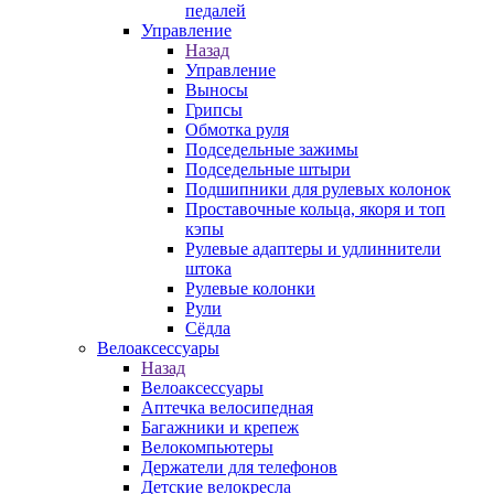
педалей
Управление
Назад
Управление
Выносы
Грипсы
Обмотка руля
Подседельные зажимы
Подседельные штыри
Подшипники для рулевых колонок
Проставочные кольца, якоря и топ
кэпы
Рулевые адаптеры и удлиннители
штока
Рулевые колонки
Рули
Сёдла
Велоаксессуары
Назад
Велоаксессуары
Аптечка велосипедная
Багажники и крепеж
Велокомпьютеры
Держатели для телефонов
Детские велокресла