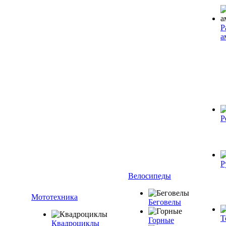
Р
а
Р
Р
Велосипеды
Мототехника
Беговелы
Т
Горные
Квадроциклы