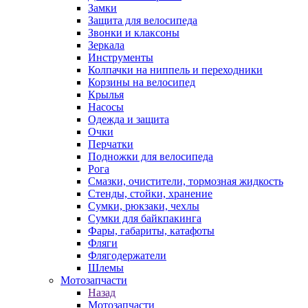
Замки
Защита для велосипеда
Звонки и клаксоны
Зеркала
Инструменты
Колпачки на ниппель и переходники
Корзины на велосипед
Крылья
Насосы
Одежда и защита
Очки
Перчатки
Подножки для велосипеда
Рога
Смазки, очистители, тормозная жидкость
Стенды, стойки, хранение
Сумки, рюкзаки, чехлы
Сумки для байкпакинга
Фары, габариты, катафоты
Фляги
Флягодержатели
Шлемы
Мотозапчасти
Назад
Мотозапчасти