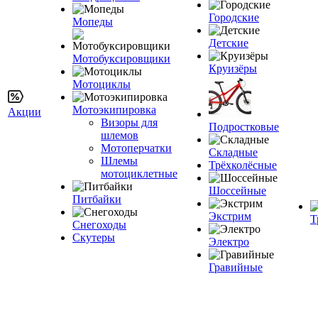
Городские
Мопеды
Детские
Мотобуксировщики
Круизёры
Мотоциклы
Мотоэкипировка
Акции
Визоры для
Подростковые
шлемов
Мотоперчатки
Складные
Шлемы
Трёхколёсные
мотоциклетные
Шоссейные
Питбайки
Экстрим
Т
Снегоходы
Скутеры
Электро
Гравийные