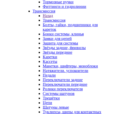
Тормозные ручки
Фиттинги и гидролинии
Трансмиссия
Назад
Трансмиссия
Болты, гайки, подшипники для
кареток
Бонки системы, клинья
Замки для цепей
Защита для системы
Звёзды задние, фривилы
Звёзды передние
Каретки
Кассеты
Манетки, шифтеры, моноблоки
Натяжители. успокоители
Педали
Переключатели задние
Переключатели передние
Ролики переключателя
Системы шатунов
Трещётки
Цепи
Шатуны левые
Туклипсы, шипы для контактных