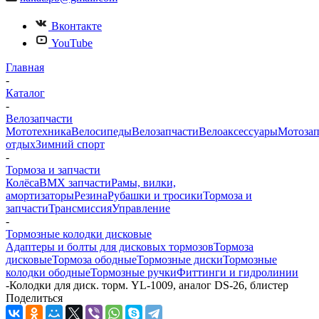
Вконтакте
YouTube
Главная
-
Каталог
-
Велозапчасти
Мототехника
Велосипеды
Велозапчасти
Велоаксессуары
Мотозап
отдых
Зимний спорт
-
Тормоза и запчасти
Колёса
BMX запчасти
Рамы, вилки,
амортизаторы
Резина
Рубашки и тросики
Тормоза и
запчасти
Трансмиссия
Управление
-
Тормозные колодки дисковые
Адаптеры и болты для дисковых тормозов
Тормоза
дисковые
Тормоза ободные
Тормозные диски
Тормозные
колодки ободные
Тормозные ручки
Фиттинги и гидролинии
-
Колодки для диск. торм. YL-1009, аналог DS-26, блистер
Поделиться