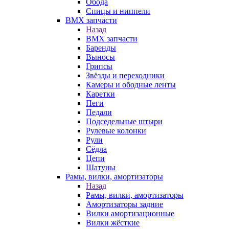
Обода
Спицы и ниппели
BMX запчасти
Назад
BMX запчасти
Баренды
Выносы
Грипсы
Звёзды и переходники
Камеры и ободные ленты
Каретки
Пеги
Педали
Подседельные штыри
Рулевые колонки
Рули
Сёдла
Цепи
Шатуны
Рамы, вилки, амортизаторы
Назад
Рамы, вилки, амортизаторы
Амортизаторы задние
Вилки амортизационные
Вилки жёсткие