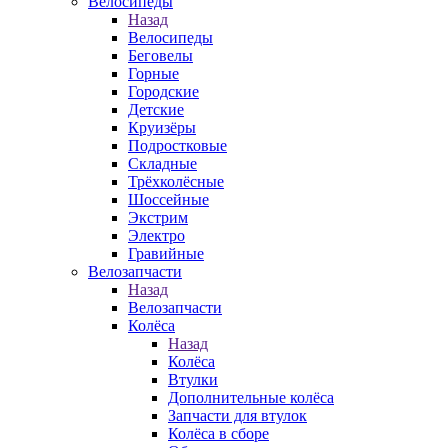
Велосипеды
Назад
Велосипеды
Беговелы
Горные
Городские
Детские
Круизёры
Подростковые
Складные
Трёхколёсные
Шоссейные
Экстрим
Электро
Гравийные
Велозапчасти
Назад
Велозапчасти
Колёса
Назад
Колёса
Втулки
Дополнительные колёса
Запчасти для втулок
Колёса в сборе