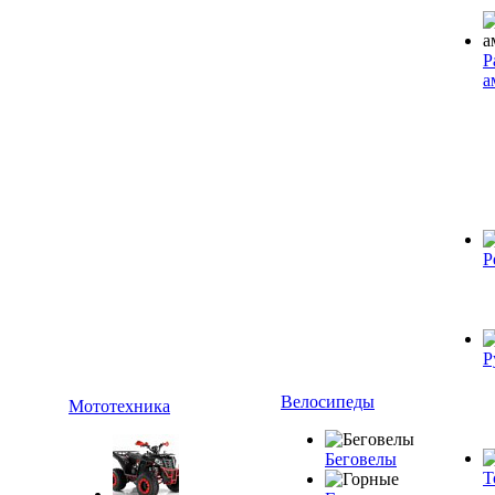
Р
а
Р
Р
Велосипеды
Мототехника
Беговелы
Т