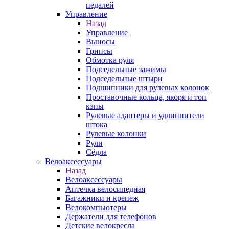
педалей
Управление
Назад
Управление
Выносы
Грипсы
Обмотка руля
Подседельные зажимы
Подседельные штыри
Подшипники для рулевых колонок
Проставочные кольца, якоря и топ
кэпы
Рулевые адаптеры и удлиннители
штока
Рулевые колонки
Рули
Сёдла
Велоаксессуары
Назад
Велоаксессуары
Аптечка велосипедная
Багажники и крепеж
Велокомпьютеры
Держатели для телефонов
Детские велокресла