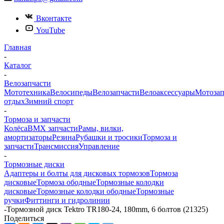
Вконтакте
YouTube
Главная
-
Каталог
-
Велозапчасти
Мототехника
Велосипеды
Велозапчасти
Велоаксессуары
Мотозап
отдых
Зимний спорт
-
Тормоза и запчасти
Колёса
BMX запчасти
Рамы, вилки,
амортизаторы
Резина
Рубашки и тросики
Тормоза и
запчасти
Трансмиссия
Управление
-
Тормозные диски
Адаптеры и болты для дисковых тормозов
Тормоза
дисковые
Тормоза ободные
Тормозные колодки
дисковые
Тормозные колодки ободные
Тормозные
ручки
Фиттинги и гидролинии
-
Тормозной диск Tektro TR180-24, 180mm, 6 болтов (21325)
Поделиться