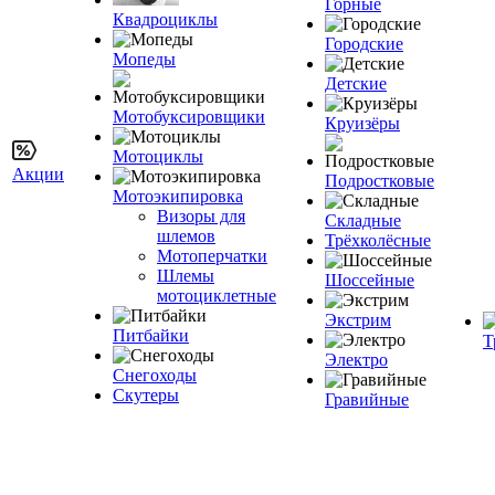
Горные
Квадроциклы
Городские
Мопеды
Детские
Мотобуксировщики
Круизёры
Мотоциклы
Акции
Подростковые
Мотоэкипировка
Визоры для
Складные
шлемов
Трёхколёсные
Мотоперчатки
Шлемы
Шоссейные
мотоциклетные
Экстрим
Питбайки
Т
Электро
Снегоходы
Скутеры
Гравийные