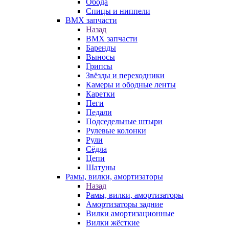
Обода
Спицы и ниппели
BMX запчасти
Назад
BMX запчасти
Баренды
Выносы
Грипсы
Звёзды и переходники
Камеры и ободные ленты
Каретки
Пеги
Педали
Подседельные штыри
Рулевые колонки
Рули
Сёдла
Цепи
Шатуны
Рамы, вилки, амортизаторы
Назад
Рамы, вилки, амортизаторы
Амортизаторы задние
Вилки амортизационные
Вилки жёсткие