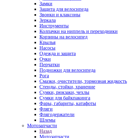
Замки
Защита для велосипеда
Звонки и клаксоны
Зеркала
Инструменты
Колпачки на ниппель и переходники
Корзины на велосипед
Крылья
Насосы
Одежда и защита
Очки
Перчатки
Подножки для велосипеда
Рога
Смазки, очистители, тормозная жидкость
Стенды, стойки, хранение
Сумки, рюкзаки, чехлы
Сумки для байкпакинга
Фары, габариты, катафоты
Фляги
Флягодержатели
Шлемы
Мотозапчасти
Назад
Мотозапчасти