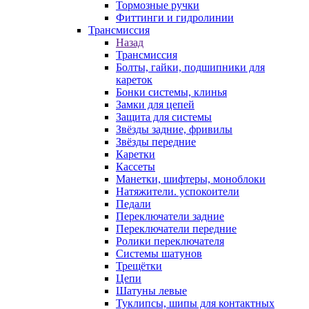
Тормозные ручки
Фиттинги и гидролинии
Трансмиссия
Назад
Трансмиссия
Болты, гайки, подшипники для
кареток
Бонки системы, клинья
Замки для цепей
Защита для системы
Звёзды задние, фривилы
Звёзды передние
Каретки
Кассеты
Манетки, шифтеры, моноблоки
Натяжители. успокоители
Педали
Переключатели задние
Переключатели передние
Ролики переключателя
Системы шатунов
Трещётки
Цепи
Шатуны левые
Туклипсы, шипы для контактных