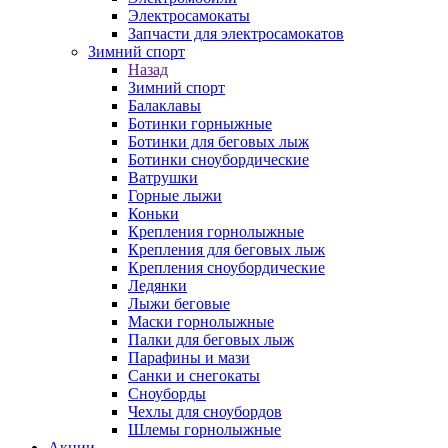
Электросамокаты
Запчасти для электросамокатов
Зимний спорт
Назад
Зимний спорт
Балаклавы
Ботинки горныжные
Ботинки для беговых лыж
Ботинки сноубордические
Ватрушки
Горные лыжи
Коньки
Крепления горнолыжные
Крепления для беговых лыж
Крепления сноубордические
Ледянки
Лыжи беговые
Маски горнолыжные
Палки для беговых лыж
Парафины и мази
Санки и снегокаты
Сноуборды
Чехлы для сноубордов
Шлемы горнолыжные
Акции