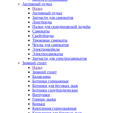
Активный отдых
Назад
Активный отдых
Запчасти для самокатов
Лонгборды
Палки для скандинавской ходьбы
Самокаты
Скейтборды
Трюковые самокаты
Чехлы для самокатов
Электромобили
Электросамокаты
Запчасти для электросамокатов
Зимний спорт
Назад
Зимний спорт
Балаклавы
Ботинки горныжные
Ботинки для беговых лыж
Ботинки сноубордические
Ватрушки
Горные лыжи
Коньки
Крепления горнолыжные
Крепления для беговых лыж