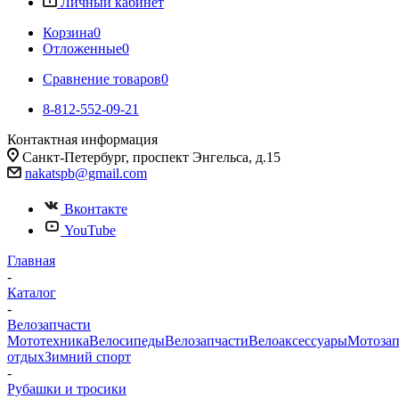
Личный кабинет
Корзина
0
Отложенные
0
Сравнение товаров
0
8-812-552-09-21
Контактная информация
Санкт-Петербург, проспект Энгельса, д.15
nakatspb@gmail.com
Вконтакте
YouTube
Главная
-
Каталог
-
Велозапчасти
Мототехника
Велосипеды
Велозапчасти
Велоаксессуары
Мотозап
отдых
Зимний спорт
-
Рубашки и тросики