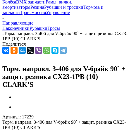
Колёса
BMX запчасти
Рамы, вилки,
амортизаторы
Резина
Рубашки и тросики
Тормоза и
запчасти
Трансмиссия
Управление
-
Направляющие
Наконечники
Рубашки
Тросы
-
Торм. направл. 3-406 для V-брэйк 90` + защит. резинка CX23-
1PB (10) СLARK'S
Поделиться
Торм. направл. 3-406 для V-брэйк 90` +
защит. резинка CX23-1PB (10)
СLARK'S
Артикул:
17239
Торм. направл. 3-406 для V-брэйк 90` + защит. резинка CX23-
1PB (10) СLARK'S