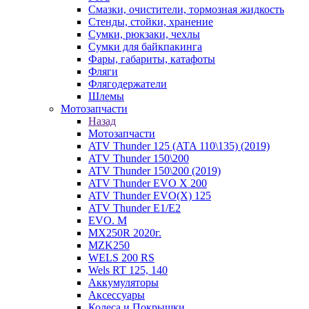
Смазки, очистители, тормозная жидкость
Стенды, стойки, хранение
Сумки, рюкзаки, чехлы
Сумки для байкпакинга
Фары, габариты, катафоты
Фляги
Флягодержатели
Шлемы
Мотозапчасти
Назад
Мотозапчасти
ATV Thunder 125 (ATA 110\135) (2019)
ATV Thunder 150\200
ATV Thunder 150\200 (2019)
ATV Thunder EVO X 200
ATV Thunder EVO(X) 125
ATV Thunder Е1/Е2
EVO. M
MX250R 2020г.
MZK250
WELS 200 RS
Wels RT 125, 140
Аккумуляторы
Аксессуары
Колеса и Покрышки