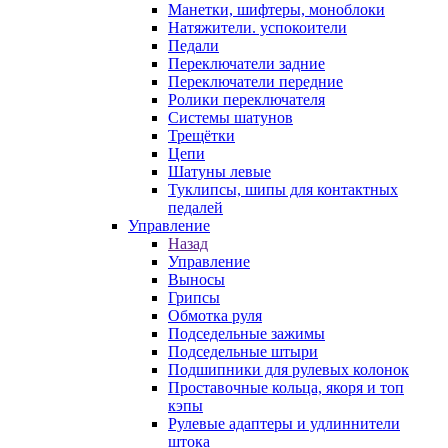
Манетки, шифтеры, моноблоки
Натяжители. успокоители
Педали
Переключатели задние
Переключатели передние
Ролики переключателя
Системы шатунов
Трещётки
Цепи
Шатуны левые
Туклипсы, шипы для контактных
педалей
Управление
Назад
Управление
Выносы
Грипсы
Обмотка руля
Подседельные зажимы
Подседельные штыри
Подшипники для рулевых колонок
Проставочные кольца, якоря и топ
кэпы
Рулевые адаптеры и удлиннители
штока