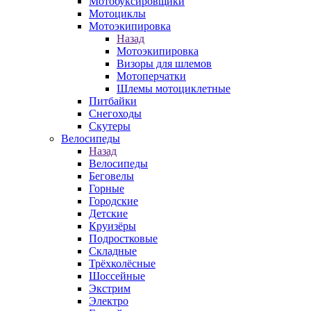
Мотобуксировщики
Мотоциклы
Мотоэкипировка
Назад
Мотоэкипировка
Визоры для шлемов
Мотоперчатки
Шлемы мотоциклетные
Питбайки
Снегоходы
Скутеры
Велосипеды
Назад
Велосипеды
Беговелы
Горные
Городские
Детские
Круизёры
Подростковые
Складные
Трёхколёсные
Шоссейные
Экстрим
Электро