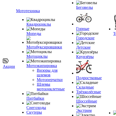
Беговелы
Мототехника
Квадроциклы
Горные
Мопеды
Т
Городские
Мотобуксировщики
Детские
Мотоциклы
Круизёры
Мотоэкипировка
Акции
Визоры для
шлемов
Подростковые
Мотоперчатки
Шлемы
Складные
мотоциклетные
Трёхколёсные
Питбайки
Шоссейные
Снегоходы
Экстрим
Скутеры