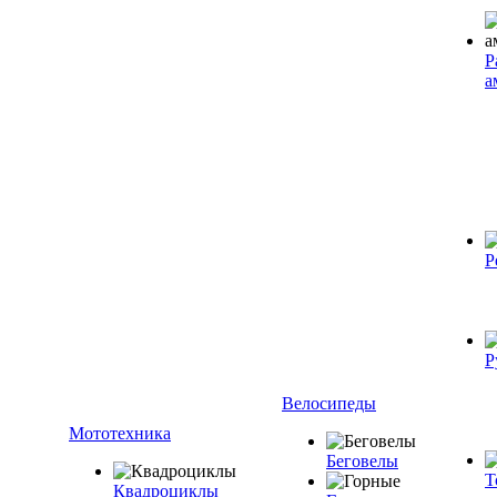
Р
а
Р
Р
Велосипеды
Мототехника
Беговелы
Т
Квадроциклы