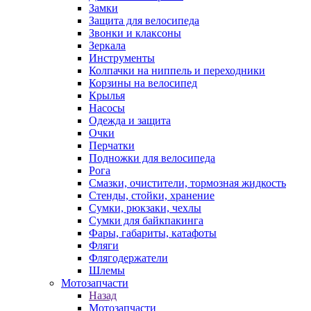
Замки
Защита для велосипеда
Звонки и клаксоны
Зеркала
Инструменты
Колпачки на ниппель и переходники
Корзины на велосипед
Крылья
Насосы
Одежда и защита
Очки
Перчатки
Подножки для велосипеда
Рога
Смазки, очистители, тормозная жидкость
Стенды, стойки, хранение
Сумки, рюкзаки, чехлы
Сумки для байкпакинга
Фары, габариты, катафоты
Фляги
Флягодержатели
Шлемы
Мотозапчасти
Назад
Мотозапчасти