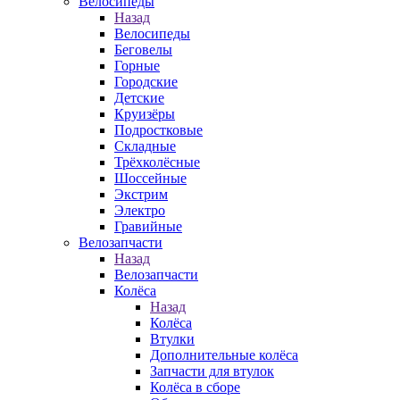
Велосипеды
Назад
Велосипеды
Беговелы
Горные
Городские
Детские
Круизёры
Подростковые
Складные
Трёхколёсные
Шоссейные
Экстрим
Электро
Гравийные
Велозапчасти
Назад
Велозапчасти
Колёса
Назад
Колёса
Втулки
Дополнительные колёса
Запчасти для втулок
Колёса в сборе