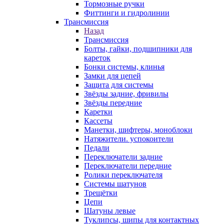
Тормозные ручки
Фиттинги и гидролинии
Трансмиссия
Назад
Трансмиссия
Болты, гайки, подшипники для
кареток
Бонки системы, клинья
Замки для цепей
Защита для системы
Звёзды задние, фривилы
Звёзды передние
Каретки
Кассеты
Манетки, шифтеры, моноблоки
Натяжители. успокоители
Педали
Переключатели задние
Переключатели передние
Ролики переключателя
Системы шатунов
Трещётки
Цепи
Шатуны левые
Туклипсы, шипы для контактных