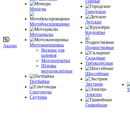
Горные
Мопеды
Городские
Детские
Мотобуксировщики
Круизёры
Мотоциклы
Мотоэкипировка
Акции
Подростковые
Визоры для
шлемов
Складные
Мотоперчатки
Трёхколёсные
Шлемы
мотоциклетные
Шоссейные
Питбайки
Экстрим
Т
Снегоходы
Электро
Скутеры
Гравийные