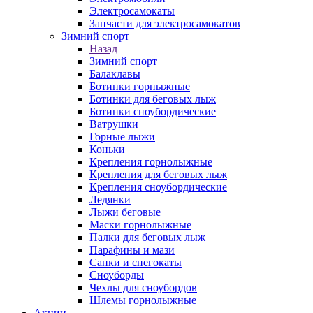
Электросамокаты
Запчасти для электросамокатов
Зимний спорт
Назад
Зимний спорт
Балаклавы
Ботинки горныжные
Ботинки для беговых лыж
Ботинки сноубордические
Ватрушки
Горные лыжи
Коньки
Крепления горнолыжные
Крепления для беговых лыж
Крепления сноубордические
Ледянки
Лыжи беговые
Маски горнолыжные
Палки для беговых лыж
Парафины и мази
Санки и снегокаты
Сноуборды
Чехлы для сноубордов
Шлемы горнолыжные
Акции