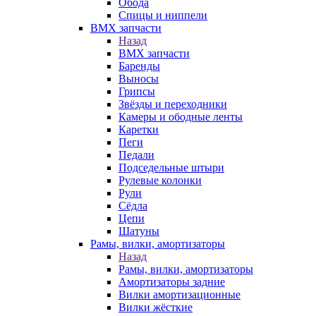
Обода
Спицы и ниппели
BMX запчасти
Назад
BMX запчасти
Баренды
Выносы
Грипсы
Звёзды и переходники
Камеры и ободные ленты
Каретки
Пеги
Педали
Подседельные штыри
Рулевые колонки
Рули
Сёдла
Цепи
Шатуны
Рамы, вилки, амортизаторы
Назад
Рамы, вилки, амортизаторы
Амортизаторы задние
Вилки амортизационные
Вилки жёсткие