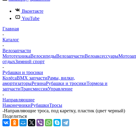
Вконтакте
YouTube
Главная
-
Каталог
-
Велозапчасти
Мототехника
Велосипеды
Велозапчасти
Велоаксессуары
Мотозап
отдых
Зимний спорт
-
Рубашки и тросики
Колёса
BMX запчасти
Рамы, вилки,
амортизаторы
Резина
Рубашки и тросики
Тормоза и
запчасти
Трансмиссия
Управление
-
Направляющие
Наконечники
Рубашки
Тросы
-
Направляющие троса, под каретку, пластик (цвет черный)
Поделиться