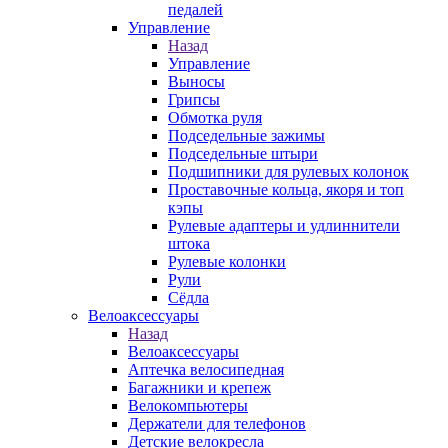
педалей
Управление
Назад
Управление
Выносы
Грипсы
Обмотка руля
Подседельные зажимы
Подседельные штыри
Подшипники для рулевых колонок
Проставочные кольца, якоря и топ
кэпы
Рулевые адаптеры и удлиннители
штока
Рулевые колонки
Рули
Сёдла
Велоаксессуары
Назад
Велоаксессуары
Аптечка велосипедная
Багажники и крепеж
Велокомпьютеры
Держатели для телефонов
Детские велокресла