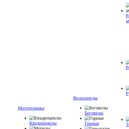
Р
а
Р
Р
Велосипеды
Мототехника
Беговелы
Квадроциклы
Горные
Т