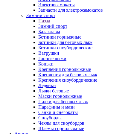
Электросамокаты
Запчасти для электросамокатов
Зимний спорт
Назад
Зимний спорт
Балаклавы
Ботинки горныжные
Ботинки для беговых лыж
Ботинки сноубордические
Ватрушки
Горные лыжи
Коньки
Крепления горнолыжные
Крепления для беговых лыж
Крепления сноубордические
Ледянки
Лыжи беговые
Маски горнолыжные
Палки для беговых лыж
Парафины и мази
Санки и снегокаты
Сноуборды
Чехлы для сноубордов
Шлемы горнолыжные
Акции