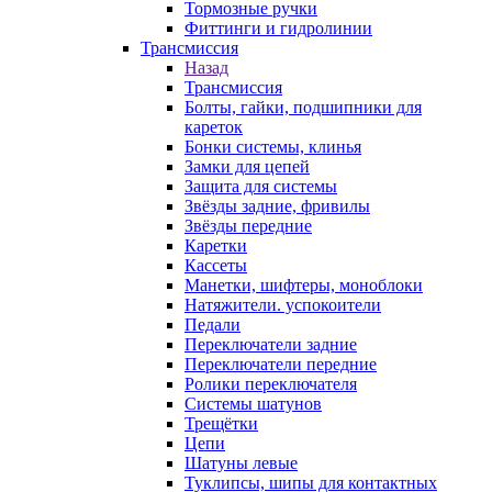
Тормозные ручки
Фиттинги и гидролинии
Трансмиссия
Назад
Трансмиссия
Болты, гайки, подшипники для
кареток
Бонки системы, клинья
Замки для цепей
Защита для системы
Звёзды задние, фривилы
Звёзды передние
Каретки
Кассеты
Манетки, шифтеры, моноблоки
Натяжители. успокоители
Педали
Переключатели задние
Переключатели передние
Ролики переключателя
Системы шатунов
Трещётки
Цепи
Шатуны левые
Туклипсы, шипы для контактных