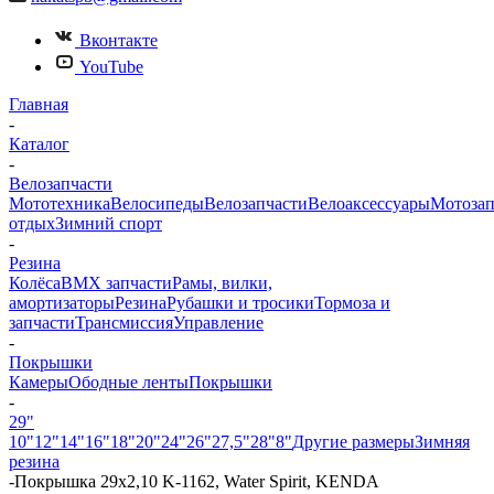
Вконтакте
YouTube
Главная
-
Каталог
-
Велозапчасти
Мототехника
Велосипеды
Велозапчасти
Велоаксессуары
Мотозап
отдых
Зимний спорт
-
Резина
Колёса
BMX запчасти
Рамы, вилки,
амортизаторы
Резина
Рубашки и тросики
Тормоза и
запчасти
Трансмиссия
Управление
-
Покрышки
Камеры
Ободные ленты
Покрышки
-
29"
10"
12"
14"
16"
18"
20"
24"
26"
27,5"
28"
8"
Другие размеры
Зимняя
резина
-
Покрышка 29x2,10 K-1162, Water Spirit, KENDA