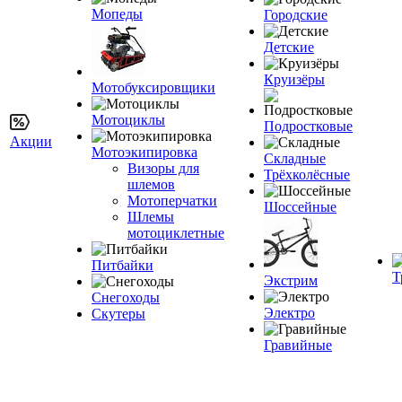
Мопеды
Городские
Детские
Круизёры
Мотобуксировщики
Мотоциклы
Подростковые
Акции
Мотоэкипировка
Складные
Визоры для
Трёхколёсные
шлемов
Мотоперчатки
Шоссейные
Шлемы
мотоциклетные
Питбайки
Т
Экстрим
Снегоходы
Электро
Скутеры
Гравийные