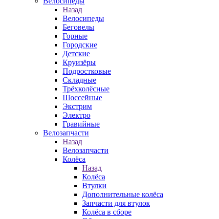
Велосипеды
Назад
Велосипеды
Беговелы
Горные
Городские
Детские
Круизёры
Подростковые
Складные
Трёхколёсные
Шоссейные
Экстрим
Электро
Гравийные
Велозапчасти
Назад
Велозапчасти
Колёса
Назад
Колёса
Втулки
Дополнительные колёса
Запчасти для втулок
Колёса в сборе