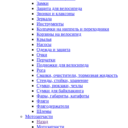
Замки
Защита для велосипеда
Звонки и клаксоны
Зеркала
Инструменты
Колпачки на ниппель и переходники
Корзины на велосипед
Крылья
Насосы
Одежда и защита
Очки
Перчатки
Подножки для велосипеда
Рога
Смазки, очистители, тормозная жидкость
Стенды, стойки, хранение
Сумки, рюкзаки, чехлы
Сумки для байкпакинга
Фары, габариты, катафоты
Фляги
Флягодержатели
Шлемы
Мотозапчасти
Назад
Мотозапчасти