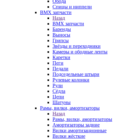
Обода
Спицы и ниппели
BMX запчасти
Назад
BMX запчасти
Баренды
Выносы
Грипсы
Звёзды и переходники
Камеры и ободные ленты
Каретки
Пеги
Педали
Подседельные штыри
Рулевые колонки
Рули
Сёдла
Цепи
Шатуны
Рамы, вилки, амортизаторы
Назад
Рамы, вилки, амортизаторы
Амортизаторы задние
Вилки амортизационные
Вилки жёсткие