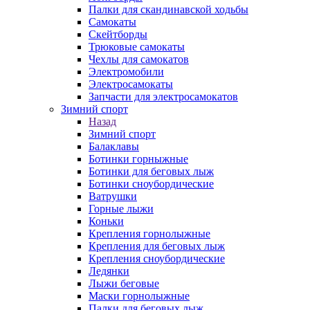
Палки для скандинавской ходьбы
Самокаты
Скейтборды
Трюковые самокаты
Чехлы для самокатов
Электромобили
Электросамокаты
Запчасти для электросамокатов
Зимний спорт
Назад
Зимний спорт
Балаклавы
Ботинки горныжные
Ботинки для беговых лыж
Ботинки сноубордические
Ватрушки
Горные лыжи
Коньки
Крепления горнолыжные
Крепления для беговых лыж
Крепления сноубордические
Ледянки
Лыжи беговые
Маски горнолыжные
Палки для беговых лыж