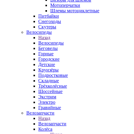
Мотоперчатки
Шлемы мотоциклетные
Питбайки
Снегоходы
Скутеры
Велосипеды
Назад
Велосипеды
Беговелы
Горные
Городские
Детские
Круизёры
Подростковые
Складные
Трёхколёсные
Шоссейные
Экстрим
Электро
Гравийные
Велозапчасти
Назад
Велозапчасти
Колёса