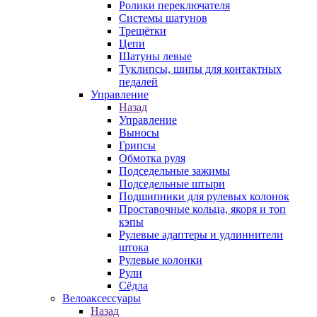
Ролики переключателя
Системы шатунов
Трещётки
Цепи
Шатуны левые
Туклипсы, шипы для контактных
педалей
Управление
Назад
Управление
Выносы
Грипсы
Обмотка руля
Подседельные зажимы
Подседельные штыри
Подшипники для рулевых колонок
Проставочные кольца, якоря и топ
кэпы
Рулевые адаптеры и удлиннители
штока
Рулевые колонки
Рули
Сёдла
Велоаксессуары
Назад