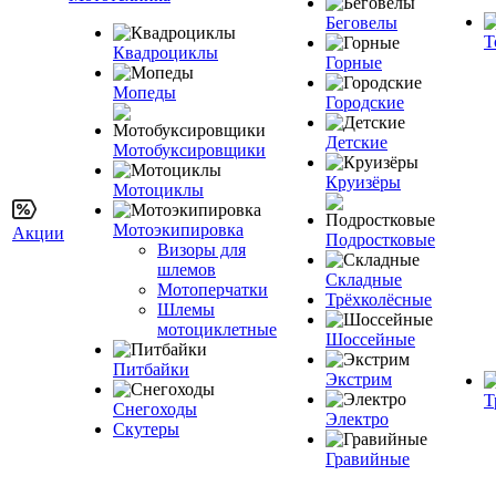
Беговелы
Т
Квадроциклы
Горные
Мопеды
Городские
Детские
Мотобуксировщики
Круизёры
Мотоциклы
Мотоэкипировка
Акции
Подростковые
Визоры для
шлемов
Складные
Мотоперчатки
Трёхколёсные
Шлемы
мотоциклетные
Шоссейные
Питбайки
Экстрим
Т
Снегоходы
Электро
Скутеры
Гравийные