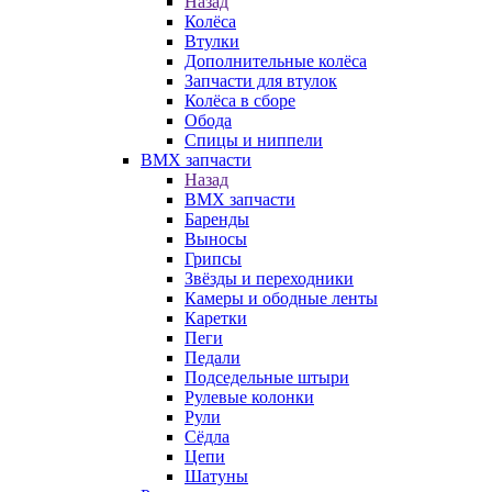
Назад
Колёса
Втулки
Дополнительные колёса
Запчасти для втулок
Колёса в сборе
Обода
Спицы и ниппели
BMX запчасти
Назад
BMX запчасти
Баренды
Выносы
Грипсы
Звёзды и переходники
Камеры и ободные ленты
Каретки
Пеги
Педали
Подседельные штыри
Рулевые колонки
Рули
Сёдла
Цепи
Шатуны