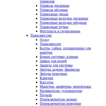
тормозов
Тормоза дисковые
Тормоза ободные
Тормозные диски
Тормозные колодки дисковые
Тормозные колодки ободные
Тормозные ручки
Фиттинги и гидролинии
Трансмиссия
Назад
Трансмиссия
Болты, гайки, подшипники для
кареток
Бонки системы, клинья
Замки для цепей
Защита для системы
Звёзды задние, фривилы
Звёзды передние
Каретки
Кассеты
Манетки, шифтеры, моноблоки
Натяжители. успокоители
Педали
Переключатели задние
Переключатели передние