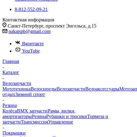
8-812-552-09-21
Контактная информация
Санкт-Петербург, проспект Энгельса, д.15
nakatspb@gmail.com
Вконтакте
YouTube
Главная
-
Каталог
-
Велозапчасти
Мототехника
Велосипеды
Велозапчасти
Велоаксессуары
Мотозап
отдых
Зимний спорт
-
Резина
Колёса
BMX запчасти
Рамы, вилки,
амортизаторы
Резина
Рубашки и тросики
Тормоза и
запчасти
Трансмиссия
Управление
-
Покрышки