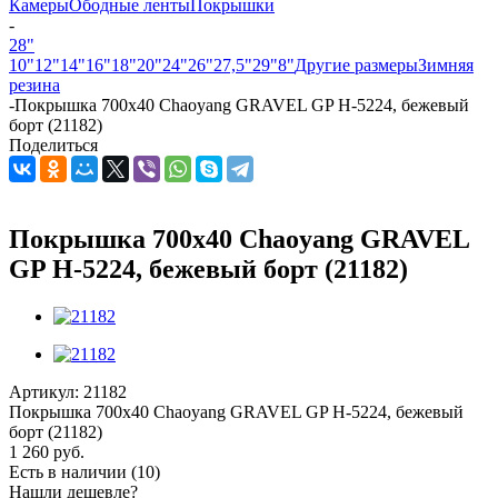
Камеры
Ободные ленты
Покрышки
-
28"
10"
12"
14"
16"
18"
20"
24"
26"
27,5"
29"
8"
Другие размеры
Зимняя
резина
-
Покрышка 700х40 Chaoyang GRAVEL GP H-5224, бежевый
борт (21182)
Поделиться
Покрышка 700х40 Chaoyang GRAVEL
GP H-5224, бежевый борт (21182)
Артикул:
21182
Покрышка 700х40 Chaoyang GRAVEL GP H-5224, бежевый
борт (21182)
1 260
руб.
Есть в наличии
(10)
Нашли дешевле?