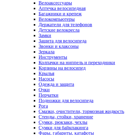
Велоаксессуары
Аптечка велосипедная
Багажники и крепеж
Велокомпьютеры
Держатели для телефонов
Детские велокресла
Замки
Защита для велосипеда
Звонки и клаксоны
Зеркала
Инструменты
Колпачки на ниппель и переходники
Корзины на велосипед
Крылья
Насосы
Одежда и защита
Очки
Перчатки
Подножки для велосипеда
Рога
Смазки, очистители, тормозная жидкость
Стенды, стойки, хранение
Сумки, рюкзаки, чехлы
Сумки для байкпакинга
Фары, габариты, катафоты