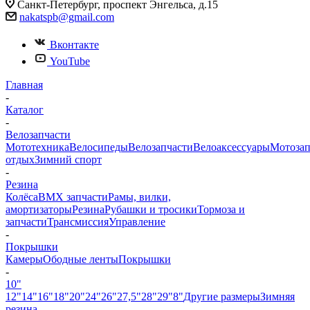
Санкт-Петербург, проспект Энгельса, д.15
nakatspb@gmail.com
Вконтакте
YouTube
Главная
-
Каталог
-
Велозапчасти
Мототехника
Велосипеды
Велозапчасти
Велоаксессуары
Мотозап
отдых
Зимний спорт
-
Резина
Колёса
BMX запчасти
Рамы, вилки,
амортизаторы
Резина
Рубашки и тросики
Тормоза и
запчасти
Трансмиссия
Управление
-
Покрышки
Камеры
Ободные ленты
Покрышки
-
10"
12"
14"
16"
18"
20"
24"
26"
27,5"
28"
29"
8"
Другие размеры
Зимняя
резина