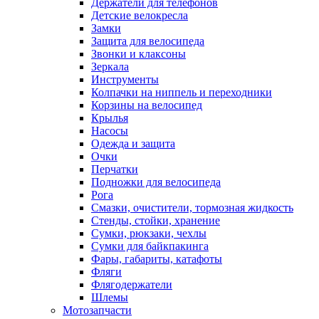
Держатели для телефонов
Детские велокресла
Замки
Защита для велосипеда
Звонки и клаксоны
Зеркала
Инструменты
Колпачки на ниппель и переходники
Корзины на велосипед
Крылья
Насосы
Одежда и защита
Очки
Перчатки
Подножки для велосипеда
Рога
Смазки, очистители, тормозная жидкость
Стенды, стойки, хранение
Сумки, рюкзаки, чехлы
Сумки для байкпакинга
Фары, габариты, катафоты
Фляги
Флягодержатели
Шлемы
Мотозапчасти