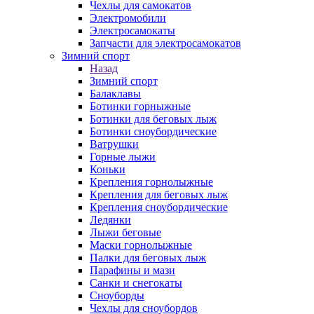
Чехлы для самокатов
Электромобили
Электросамокаты
Запчасти для электросамокатов
Зимний спорт
Назад
Зимний спорт
Балаклавы
Ботинки горныжные
Ботинки для беговых лыж
Ботинки сноубордические
Ватрушки
Горные лыжи
Коньки
Крепления горнолыжные
Крепления для беговых лыж
Крепления сноубордические
Ледянки
Лыжи беговые
Маски горнолыжные
Палки для беговых лыж
Парафины и мази
Санки и снегокаты
Сноуборды
Чехлы для сноубордов