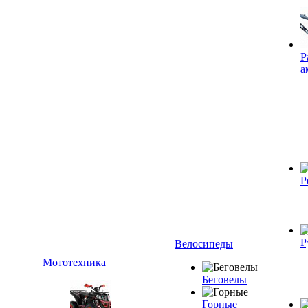
Р
а
Р
Р
Велосипеды
Мототехника
Беговелы
Горные