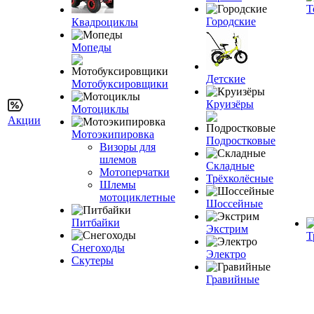
Т
Городские
Квадроциклы
Мопеды
Детские
Мотобуксировщики
Круизёры
Мотоциклы
Акции
Мотоэкипировка
Подростковые
Визоры для
шлемов
Складные
Мотоперчатки
Трёхколёсные
Шлемы
мотоциклетные
Шоссейные
Питбайки
Экстрим
Т
Снегоходы
Электро
Скутеры
Гравийные