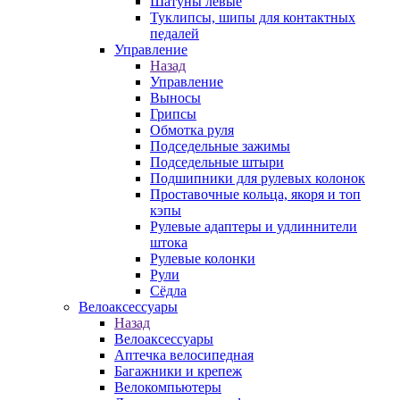
Шатуны левые
Туклипсы, шипы для контактных
педалей
Управление
Назад
Управление
Выносы
Грипсы
Обмотка руля
Подседельные зажимы
Подседельные штыри
Подшипники для рулевых колонок
Проставочные кольца, якоря и топ
кэпы
Рулевые адаптеры и удлиннители
штока
Рулевые колонки
Рули
Сёдла
Велоаксессуары
Назад
Велоаксессуары
Аптечка велосипедная
Багажники и крепеж
Велокомпьютеры