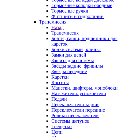
Тормозные колодки ободные
Тормозные ручки
Фиттинги и гидролинии
Трансмиссия
Назад
Трансмиссия
Болты, гайки, подшипники для
кареток
Бонки системы, клинья
Замки для цепей
Защита для системы
Звёзды задние, фривилы
Звёзды передние
Каретки
Кассеты
Манетки, шифтеры, моноблоки
Натяжители. успокоители
Педали
Переключатели задние
Переключатели передние
Ролики переключателя
Системы шатунов
Трещётки
Цепи