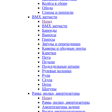
Колёса в сборе
Обода
Спицы и ниппели
BMX запчасти
Назад
BMX запчасти
Баренды
Выносы
Грипсы
Звёзды и переходники
Камеры и ободные ленты
Каретки
Пеги
Педали
Подседельные штыри
Рулевые колонки
Рули
Сёдла
Цепи
Шатуны
Рамы, вилки, амортизаторы
Назад
Рамы, вилки, амортизаторы
Амортизаторы задние
Вилки амортизационные