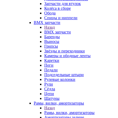
Запчасти для втулок
Колёса в сборе
Обода
Спицы и ниппели
BMX запчасти
Назад
BMX запчасти
Баренды
Выносы
Грипсы
Звёзды и переходники
Камеры и ободные ленты
Каретки
Пеги
Педали
Подседельные штыри
Рулевые колонки
Рули
Сёдла
Цепи
Шатуны
Рамы, вилки, амортизаторы
Назад
Рамы, вилки, амортизаторы
Амортизаторы задние