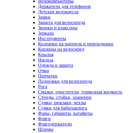
Велокомпьютеры
Держатели для телефонов
Детские велокресла
Замки
Защита для велосипеда
Звонки и клаксоны
Зеркала
Инструменты
Колпачки на ниппель и переходники
Корзины на велосипед
Крылья
Насосы
Одежда и защита
Очки
Перчатки
Подножки для велосипеда
Рога
Смазки, очистители, тормозная жидкость
Стенды, стойки, хранение
Сумки, рюкзаки, чехлы
Сумки для байкпакинга
Фары, габариты, катафоты
Фляги
Флягодержатели
Шлемы