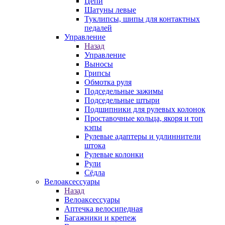
Цепи
Шатуны левые
Туклипсы, шипы для контактных
педалей
Управление
Назад
Управление
Выносы
Грипсы
Обмотка руля
Подседельные зажимы
Подседельные штыри
Подшипники для рулевых колонок
Проставочные кольца, якоря и топ
кэпы
Рулевые адаптеры и удлиннители
штока
Рулевые колонки
Рули
Сёдла
Велоаксессуары
Назад
Велоаксессуары
Аптечка велосипедная
Багажники и крепеж