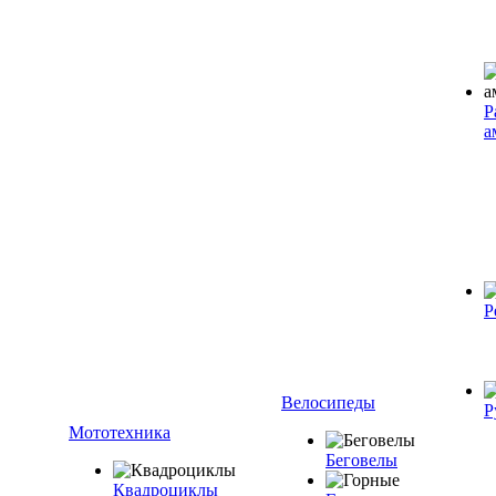
Р
а
Р
Велосипеды
Р
Мототехника
Беговелы
Квадроциклы