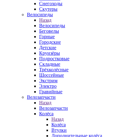
Снегоходы
Скутеры
Велосипеды
Назад
Велосипеды
Беговелы
Горные
Городские
Детские
Круизёры
Подростковые
Складные
Трёхколёсные
Шоссейные
Экстрим
Электро
Гравийные
Велозапчасти
Назад
Велозапчасти
Колёса
Назад
Колёса
Втулки
Дополнительные колёса