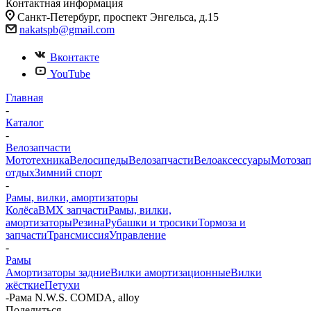
Контактная информация
Санкт-Петербург, проспект Энгельса, д.15
nakatspb@gmail.com
Вконтакте
YouTube
Главная
-
Каталог
-
Велозапчасти
Мототехника
Велосипеды
Велозапчасти
Велоаксессуары
Мотозап
отдых
Зимний спорт
-
Рамы, вилки, амортизаторы
Колёса
BMX запчасти
Рамы, вилки,
амортизаторы
Резина
Рубашки и тросики
Тормоза и
запчасти
Трансмиссия
Управление
-
Рамы
Амортизаторы задние
Вилки амортизационные
Вилки
жёсткие
Петухи
-
Рама N.W.S. COMDA, alloy
Поделиться