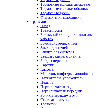
Тормозные колодки дисковые
Тормозные колодки ободные
Тормозные ручки
Фиттинги и гидролинии
Трансмиссия
Назад
Трансмиссия
Болты, гайки, подшипники для
кареток
Бонки системы, клинья
Замки для цепей
Защита для системы
Звёзды задние, фривилы
Звёзды передние
Каретки
Кассеты
Манетки, шифтеры, моноблоки
Натяжители. успокоители
Педали
Переключатели задние
Переключатели передние
Ролики переключателя
Системы шатунов
Трещётки