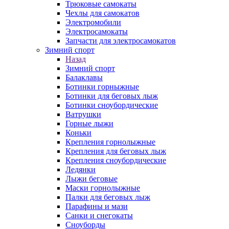
Трюковые самокаты
Чехлы для самокатов
Электромобили
Электросамокаты
Запчасти для электросамокатов
Зимний спорт
Назад
Зимний спорт
Балаклавы
Ботинки горныжные
Ботинки для беговых лыж
Ботинки сноубордические
Ватрушки
Горные лыжи
Коньки
Крепления горнолыжные
Крепления для беговых лыж
Крепления сноубордические
Ледянки
Лыжи беговые
Маски горнолыжные
Палки для беговых лыж
Парафины и мази
Санки и снегокаты
Сноуборды