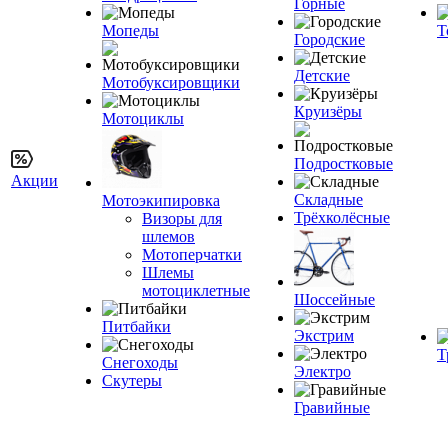
Горные
Мопеды
Т
Городские
Детские
Мотобуксировщики
Круизёры
Мотоциклы
Подростковые
Акции
Складные
Мотоэкипировка
Трёхколёсные
Визоры для
шлемов
Мотоперчатки
Шлемы
мотоциклетные
Шоссейные
Питбайки
Экстрим
Т
Снегоходы
Электро
Скутеры
Гравийные