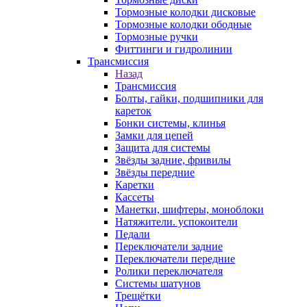
Тормозные колодки дисковые
Тормозные колодки ободные
Тормозные ручки
Фиттинги и гидролинии
Трансмиссия
Назад
Трансмиссия
Болты, гайки, подшипники для
кареток
Бонки системы, клинья
Замки для цепей
Защита для системы
Звёзды задние, фривилы
Звёзды передние
Каретки
Кассеты
Манетки, шифтеры, моноблоки
Натяжители. успокоители
Педали
Переключатели задние
Переключатели передние
Ролики переключателя
Системы шатунов
Трещётки