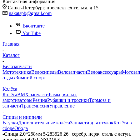
Контактная информация
Санкт-Петербург, проспект Энгельса, д.15
nakatspb@gmail.com
Вконтакте
YouTube
Главная
-
Каталог
-
Велозапчасти
Мототехника
Велосипеды
Велозапчасти
Велоаксессуары
Мотозап
отдых
Зимний спорт
-
Колёса
Колёса
BMX запчасти
Рамы, вилки,
амортизаторы
Резина
Рубашки и тросики
Тормоза и
запчасти
Трансмиссия
Управление
-
Спицы и ниппели
Втулки
Дополнительные колёса
Запчасти для втулок
Колёса в
сборе
Обода
-
Спица 2,0*258мм 5-283526 26" серебр. нерж. сталь с латун.
ниппелем (500) CNSPOKE