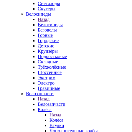
Снегоходы
Скутеры
Велосипеды
Назад
Велосипеды
Беговелы
Горные
Городские
Детские
Круизёры
Подростковые
Складные
Трёхколёсные
Шоссейные
Экстрим
Электро
Гравийные
Велозапчасти
Назад
Велозапчасти
Колёса
Назад
Колёса
Втулки
Дополнительные колёса