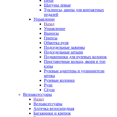
Цепи
Шатуны левые
Туклипсы, шипы для контактных
педалей
Управление
Назад
Управление
Выносы
Грипсы
Обмотка руля
Подседельные зажимы
Подседельные штыри
Подшипники для рулевых колонок
Проставочные кольца, якоря и топ
кэпы
Рулевые адаптеры и удлиннители
штока
Рулевые колонки
Рули
Сёдла
Велоаксессуары
Назад
Велоаксессуары
Аптечка велосипедная
Багажники и крепеж