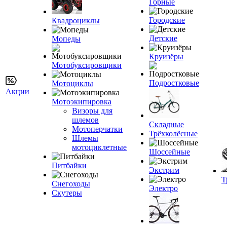
Горные
Городские
Квадроциклы
Детские
Мопеды
Круизёры
Мотобуксировщики
Подростковые
Мотоциклы
Акции
Мотоэкипировка
Визоры для
шлемов
Складные
Мотоперчатки
Трёхколёсные
Шлемы
мотоциклетные
Шоссейные
Питбайки
Экстрим
Т
Снегоходы
Электро
Скутеры