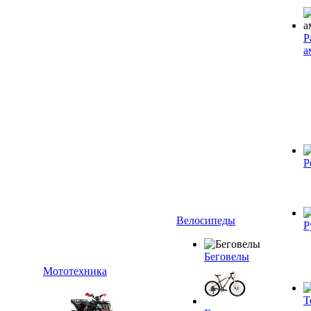
Р
а
Р
Велосипеды
Р
Беговелы
Мототехника
Т