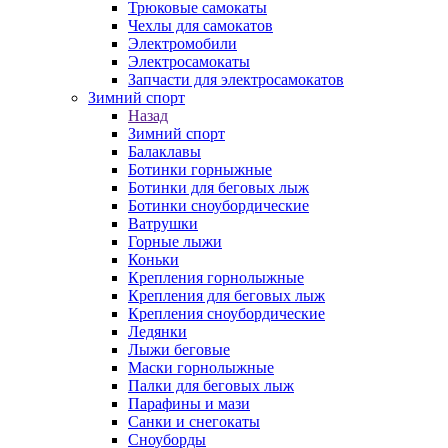
Трюковые самокаты
Чехлы для самокатов
Электромобили
Электросамокаты
Запчасти для электросамокатов
Зимний спорт
Назад
Зимний спорт
Балаклавы
Ботинки горныжные
Ботинки для беговых лыж
Ботинки сноубордические
Ватрушки
Горные лыжи
Коньки
Крепления горнолыжные
Крепления для беговых лыж
Крепления сноубордические
Ледянки
Лыжи беговые
Маски горнолыжные
Палки для беговых лыж
Парафины и мази
Санки и снегокаты
Сноуборды