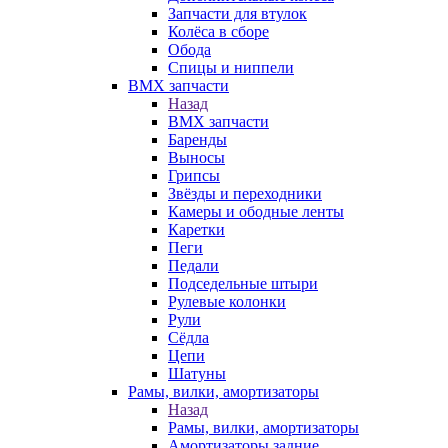
Запчасти для втулок
Колёса в сборе
Обода
Спицы и ниппели
BMX запчасти
Назад
BMX запчасти
Баренды
Выносы
Грипсы
Звёзды и переходники
Камеры и ободные ленты
Каретки
Пеги
Педали
Подседельные штыри
Рулевые колонки
Рули
Сёдла
Цепи
Шатуны
Рамы, вилки, амортизаторы
Назад
Рамы, вилки, амортизаторы
Амортизаторы задние