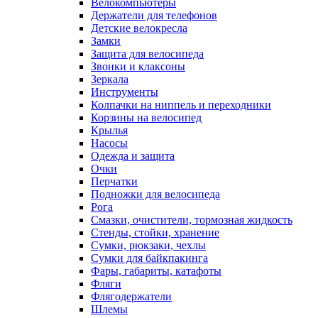
Велокомпьютеры
Держатели для телефонов
Детские велокресла
Замки
Защита для велосипеда
Звонки и клаксоны
Зеркала
Инструменты
Колпачки на ниппель и переходники
Корзины на велосипед
Крылья
Насосы
Одежда и защита
Очки
Перчатки
Подножки для велосипеда
Рога
Смазки, очистители, тормозная жидкость
Стенды, стойки, хранение
Сумки, рюкзаки, чехлы
Сумки для байкпакинга
Фары, габариты, катафоты
Фляги
Флягодержатели
Шлемы