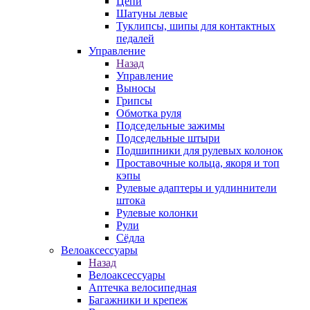
Цепи
Шатуны левые
Туклипсы, шипы для контактных
педалей
Управление
Назад
Управление
Выносы
Грипсы
Обмотка руля
Подседельные зажимы
Подседельные штыри
Подшипники для рулевых колонок
Проставочные кольца, якоря и топ
кэпы
Рулевые адаптеры и удлиннители
штока
Рулевые колонки
Рули
Сёдла
Велоаксессуары
Назад
Велоаксессуары
Аптечка велосипедная
Багажники и крепеж