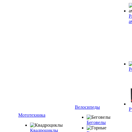
Р
а
Р
Велосипеды
Р
Мототехника
Беговелы
Квадроциклы