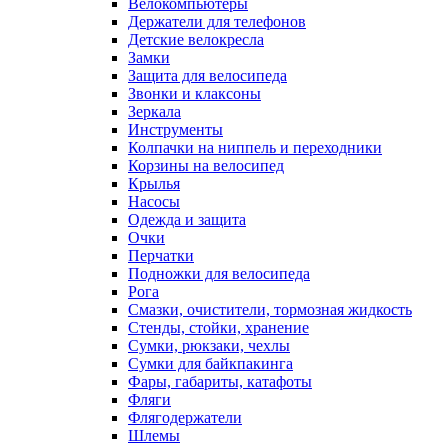
Велокомпьютеры
Держатели для телефонов
Детские велокресла
Замки
Защита для велосипеда
Звонки и клаксоны
Зеркала
Инструменты
Колпачки на ниппель и переходники
Корзины на велосипед
Крылья
Насосы
Одежда и защита
Очки
Перчатки
Подножки для велосипеда
Рога
Смазки, очистители, тормозная жидкость
Стенды, стойки, хранение
Сумки, рюкзаки, чехлы
Сумки для байкпакинга
Фары, габариты, катафоты
Фляги
Флягодержатели
Шлемы