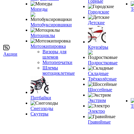
Горные
Мопеды
Т
Городские
Детские
Мотобуксировщики
Мотоциклы
Мотоэкипировка
Круизёры
Визоры для
Акции
шлемов
Мотоперчатки
Подростковые
Шлемы
мотоциклетные
Складные
Трёхколёсные
Шоссейные
Питбайки
Экстрим
Т
Снегоходы
Электро
Скутеры
Гравийные