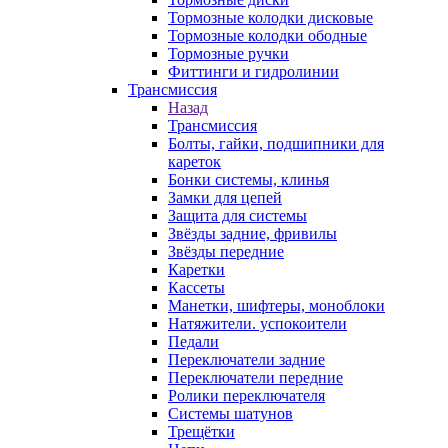
Тормозные колодки дисковые
Тормозные колодки ободные
Тормозные ручки
Фиттинги и гидролинии
Трансмиссия
Назад
Трансмиссия
Болты, гайки, подшипники для
кареток
Бонки системы, клинья
Замки для цепей
Защита для системы
Звёзды задние, фривилы
Звёзды передние
Каретки
Кассеты
Манетки, шифтеры, моноблоки
Натяжители. успокоители
Педали
Переключатели задние
Переключатели передние
Ролики переключателя
Системы шатунов
Трещётки