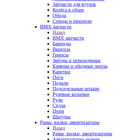
Запчасти для втулок
Колёса в сборе
Обода
Спицы и ниппели
BMX запчасти
Назад
BMX запчасти
Баренды
Выносы
Грипсы
Звёзды и переходники
Камеры и ободные ленты
Каретки
Пеги
Педали
Подседельные штыри
Рулевые колонки
Рули
Сёдла
Цепи
Шатуны
Рамы, вилки, амортизаторы
Назад
Рамы, вилки, амортизаторы
Амортизаторы задние