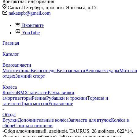
Контактная информация
Санкт-Петербург, проспект Энгельса, д.15
nakatspb@gmail.com
Вконтакте
YouTube
Главная
-
Каталог
-
Велозапчасти
Мототехника
Велосипеды
Велозапчасти
Велоаксессуары
Мотозап
отдых
Зимний спорт
-
Колёса
Колёса
BMX запчасти
Рамы, вилки,
амортизаторы
Резина
Рубашки и тросики
Тормоза и
запчасти
Трансмиссия
Управление
-
Обода
Втулки
Дополнительные колёса
Запчасти для втулок
Колёса в
сборе
Спицы и ниппели
-
Обод алюминиевый, двойной, TAURUS, 28 дюймов, 622*14,
36 спиц, цвет серебряный, 540 грамм, индикатор износа