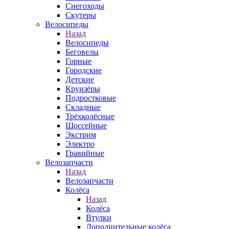
Снегоходы
Скутеры
Велосипеды
Назад
Велосипеды
Беговелы
Горные
Городские
Детские
Круизёры
Подростковые
Складные
Трёхколёсные
Шоссейные
Экстрим
Электро
Гравийные
Велозапчасти
Назад
Велозапчасти
Колёса
Назад
Колёса
Втулки
Дополнительные колёса