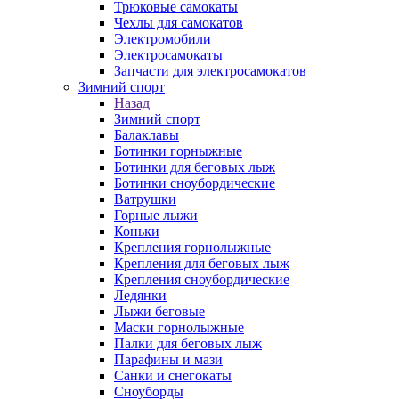
Трюковые самокаты
Чехлы для самокатов
Электромобили
Электросамокаты
Запчасти для электросамокатов
Зимний спорт
Назад
Зимний спорт
Балаклавы
Ботинки горныжные
Ботинки для беговых лыж
Ботинки сноубордические
Ватрушки
Горные лыжи
Коньки
Крепления горнолыжные
Крепления для беговых лыж
Крепления сноубордические
Ледянки
Лыжи беговые
Маски горнолыжные
Палки для беговых лыж
Парафины и мази
Санки и снегокаты
Сноуборды