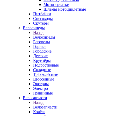
Мотоперчатки
Шлемы мотоциклетные
Питбайки
Снегоходы
Скутеры
Велосипеды
Назад
Велосипеды
Беговелы
Горные
Городские
Детские
Круизёры
Подростковые
Складные
Трёхколёсные
Шоссейные
Экстрим
Электро
Гравийные
Велозапчасти
Назад
Велозапчасти
Колёса