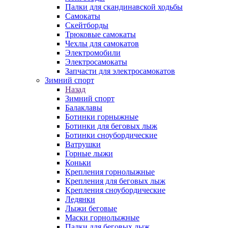
Палки для скандинавской ходьбы
Самокаты
Скейтборды
Трюковые самокаты
Чехлы для самокатов
Электромобили
Электросамокаты
Запчасти для электросамокатов
Зимний спорт
Назад
Зимний спорт
Балаклавы
Ботинки горныжные
Ботинки для беговых лыж
Ботинки сноубордические
Ватрушки
Горные лыжи
Коньки
Крепления горнолыжные
Крепления для беговых лыж
Крепления сноубордические
Ледянки
Лыжи беговые
Маски горнолыжные
Палки для беговых лыж