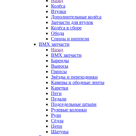
Назад
Колёса
Втулки
Дополнительные колёса
Запчасти для втулок
Колёса в сборе
Обода
Спицы и ниппели
BMX запчасти
Назад
BMX запчасти
Баренды
Выносы
Грипсы
Звёзды и переходники
Камеры и ободные ленты
Каретки
Пеги
Педали
Подседельные штыри
Рулевые колонки
Рули
Сёдла
Цепи
Шатуны