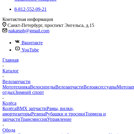
8-812-552-09-21
Контактная информация
Санкт-Петербург, проспект Энгельса, д.15
nakatspb@gmail.com
Вконтакте
YouTube
Главная
-
Каталог
-
Велозапчасти
Мототехника
Велосипеды
Велозапчасти
Велоаксессуары
Мотозап
отдых
Зимний спорт
-
Колёса
Колёса
BMX запчасти
Рамы, вилки,
амортизаторы
Резина
Рубашки и тросики
Тормоза и
запчасти
Трансмиссия
Управление
-
Обода