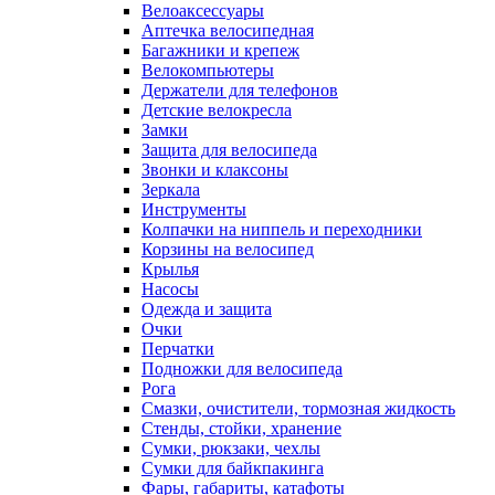
Велоаксессуары
Аптечка велосипедная
Багажники и крепеж
Велокомпьютеры
Держатели для телефонов
Детские велокресла
Замки
Защита для велосипеда
Звонки и клаксоны
Зеркала
Инструменты
Колпачки на ниппель и переходники
Корзины на велосипед
Крылья
Насосы
Одежда и защита
Очки
Перчатки
Подножки для велосипеда
Рога
Смазки, очистители, тормозная жидкость
Стенды, стойки, хранение
Сумки, рюкзаки, чехлы
Сумки для байкпакинга
Фары, габариты, катафоты