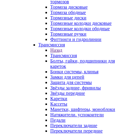
тормозов
Тормоза дисковые
Тормоза ободные
Тормозные диски
Тормозные колодки дисковые
Тормозные колодки ободные
Тормозные ручки
Фиттинги и гидролинии
Трансмиссия
Назад
Трансмиссия
Болты, гайки, подшипники для
кареток
Бонки системы, клинья
Замки для цепей
Защита для системы
Звёзды задние, фривилы
Звёзды передние
Каретки
Кассеты
Манетки, шифтеры, моноблоки
Натяжители. успокоители
Педали
Переключатели задние
Переключатели передние