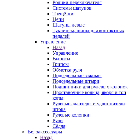
Ролики переключателя
Системы шатунов
Трещётки
Цепи
Шатуны левые
Туклипсы, шипы для контактных
педалей
Управление
Назад
Управление
Выносы
Грипсы
Обмотка руля
Подседельные зажимы
Подседельные штыри
Подшипники для рулевых колонок
Проставочные кольца, якоря и топ
кэпы
Рулевые адаптеры и удлиннители
штока
Рулевые колонки
Рули
Сёдла
Велоаксессуары
Назад