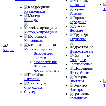
Беговелы
Т
Квадроциклы
Горные
Мопеды
Городские
Детские
Мотобуксировщики
Круизёры
Мотоциклы
Мотоэкипировка
Акции
Подростковые
Визоры для
шлемов
Складные
Мотоперчатки
Трёхколёсные
Шлемы
мотоциклетные
Шоссейные
Питбайки
Экстрим
Т
Снегоходы
Электро
Скутеры
Гравийные