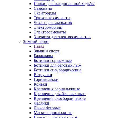
Палки для скандинавской ходьбы
Самокаты
Скейтборды
Трюковые самокаты
Чехлы для самокатов
Электромобили
Электросамокаты
Запчасти для электросамокатов
Зимний спорт
Назад
Зимний спорт
Балаклавы
Ботинки горныжные
Ботинки для беговых лыж
Ботинки сноубордические
Ватрушки
Горные лыжи
Коньки
Крепления горнолыжные
Крепления для беговых лыж
Крепления сноубордические
Ледянки
Лыжи беговые
Маски горнолыжные
Палки для беговых лыж