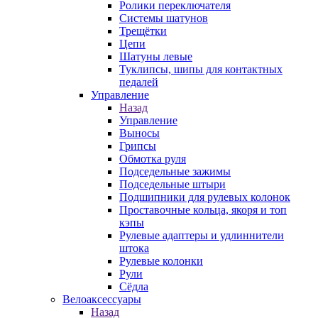
Ролики переключателя
Системы шатунов
Трещётки
Цепи
Шатуны левые
Туклипсы, шипы для контактных
педалей
Управление
Назад
Управление
Выносы
Грипсы
Обмотка руля
Подседельные зажимы
Подседельные штыри
Подшипники для рулевых колонок
Проставочные кольца, якоря и топ
кэпы
Рулевые адаптеры и удлиннители
штока
Рулевые колонки
Рули
Сёдла
Велоаксессуары
Назад