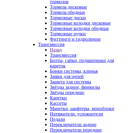
тормозов
Тормоза дисковые
Тормоза ободные
Тормозные диски
Тормозные колодки дисковые
Тормозные колодки ободные
Тормозные ручки
Фиттинги и гидролинии
Трансмиссия
Назад
Трансмиссия
Болты, гайки, подшипники для
кареток
Бонки системы, клинья
Замки для цепей
Защита для системы
Звёзды задние, фривилы
Звёзды передние
Каретки
Кассеты
Манетки, шифтеры, моноблоки
Натяжители. успокоители
Педали
Переключатели задние
Переключатели передние