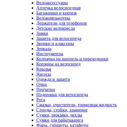
Велоаксессуары
Аптечка велосипедная
Багажники и крепеж
Велокомпьютеры
Держатели для телефонов
Детские велокресла
Замки
Защита для велосипеда
Звонки и клаксоны
Зеркала
Инструменты
Колпачки на ниппель и переходники
Корзины на велосипед
Крылья
Насосы
Одежда и защита
Очки
Перчатки
Подножки для велосипеда
Рога
Смазки, очистители, тормозная жидкость
Стенды, стойки, хранение
Сумки, рюкзаки, чехлы
Сумки для байкпакинга
Фары, габариты, катафоты