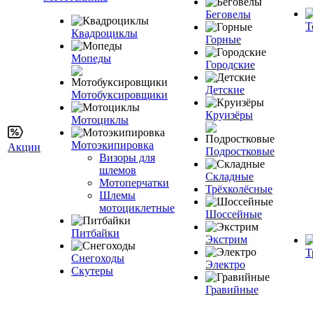
Беговелы
Т
Квадроциклы
Горные
Мопеды
Городские
Детские
Мотобуксировщики
Круизёры
Мотоциклы
Мотоэкипировка
Акции
Подростковые
Визоры для
шлемов
Складные
Мотоперчатки
Трёхколёсные
Шлемы
мотоциклетные
Шоссейные
Питбайки
Экстрим
Т
Снегоходы
Электро
Скутеры
Гравийные