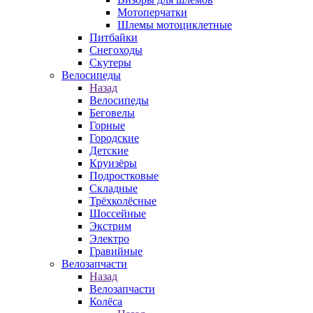
Мотоперчатки
Шлемы мотоциклетные
Питбайки
Снегоходы
Скутеры
Велосипеды
Назад
Велосипеды
Беговелы
Горные
Городские
Детские
Круизёры
Подростковые
Складные
Трёхколёсные
Шоссейные
Экстрим
Электро
Гравийные
Велозапчасти
Назад
Велозапчасти
Колёса