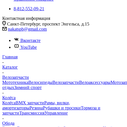
8-812-552-09-21
Контактная информация
Санкт-Петербург, проспект Энгельса, д.15
nakatspb@gmail.com
Вконтакте
YouTube
Главная
-
Каталог
-
Велозапчасти
Мототехника
Велосипеды
Велозапчасти
Велоаксессуары
Мотозап
отдых
Зимний спорт
-
Колёса
Колёса
BMX запчасти
Рамы, вилки,
амортизаторы
Резина
Рубашки и тросики
Тормоза и
запчасти
Трансмиссия
Управление
-
Обода