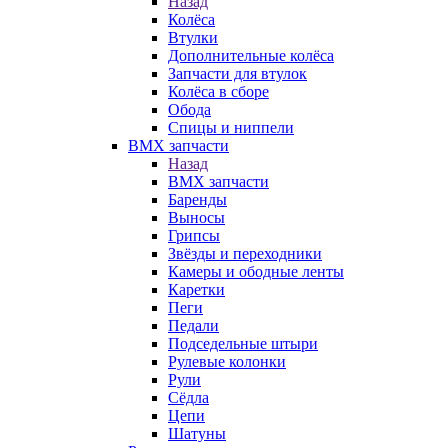
Назад
Колёса
Втулки
Дополнительные колёса
Запчасти для втулок
Колёса в сборе
Обода
Спицы и ниппели
BMX запчасти
Назад
BMX запчасти
Баренды
Выносы
Грипсы
Звёзды и переходники
Камеры и ободные ленты
Каретки
Пеги
Педали
Подседельные штыри
Рулевые колонки
Рули
Сёдла
Цепи
Шатуны