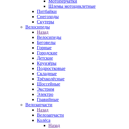
Мотоперчатки
Шлемы мотоциклетные
Питбайки
Снегоходы
Скутеры
Велосипеды
Назад
Велосипеды
Беговелы
Горные
Городские
Детские
Круизёры
Подростковые
Складные
Трёхколёсные
Шоссейные
Экстрим
Электро
Гравийные
Велозапчасти
Назад
Велозапчасти
Колёса
Назад