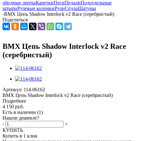
ободные ленты
Каретки
Пеги
Педали
Подседельные
штыри
Рулевые колонки
Рули
Сёдла
Шатуны
-
BMX Цепь Shadow Interlock v2 Race (серебристый)
Поделиться
BMX Цепь Shadow Interlock v2 Race
(серебристый)
Артикул:
114-06162
BMX Цепь Shadow Interlock v2 Race (серебристый)
Подробнее
4 150
руб.
Есть в наличии
(1)
Нашли дешевле?
-
+
КУПИТЬ
Купить в 1 клик