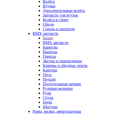
Колёса
Втулки
Дополнительные колёса
Запчасти для втулок
Колёса в сборе
Обода
Спицы и ниппели
BMX запчасти
Назад
BMX запчасти
Баренды
Выносы
Грипсы
Звёзды и переходники
Камеры и ободные ленты
Каретки
Пеги
Педали
Подседельные штыри
Рулевые колонки
Рули
Сёдла
Цепи
Шатуны
Рамы, вилки, амортизаторы