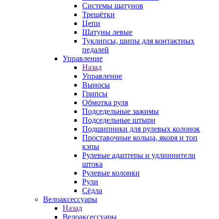
Системы шатунов
Трещётки
Цепи
Шатуны левые
Туклипсы, шипы для контактных
педалей
Управление
Назад
Управление
Выносы
Грипсы
Обмотка руля
Подседельные зажимы
Подседельные штыри
Подшипники для рулевых колонок
Проставочные кольца, якоря и топ
кэпы
Рулевые адаптеры и удлиннители
штока
Рулевые колонки
Рули
Сёдла
Велоаксессуары
Назад
Велоаксессуары