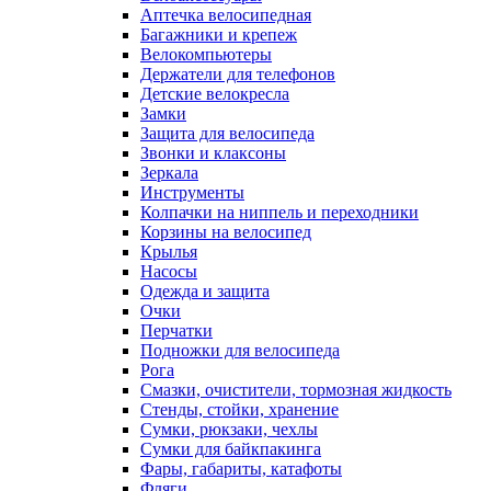
Аптечка велосипедная
Багажники и крепеж
Велокомпьютеры
Держатели для телефонов
Детские велокресла
Замки
Защита для велосипеда
Звонки и клаксоны
Зеркала
Инструменты
Колпачки на ниппель и переходники
Корзины на велосипед
Крылья
Насосы
Одежда и защита
Очки
Перчатки
Подножки для велосипеда
Рога
Смазки, очистители, тормозная жидкость
Стенды, стойки, хранение
Сумки, рюкзаки, чехлы
Сумки для байкпакинга
Фары, габариты, катафоты
Фляги