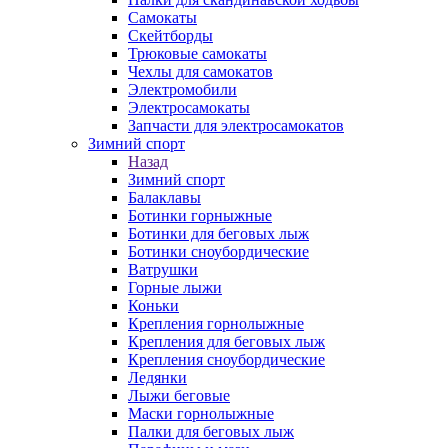
Самокаты
Скейтборды
Трюковые самокаты
Чехлы для самокатов
Электромобили
Электросамокаты
Запчасти для электросамокатов
Зимний спорт
Назад
Зимний спорт
Балаклавы
Ботинки горныжные
Ботинки для беговых лыж
Ботинки сноубордические
Ватрушки
Горные лыжи
Коньки
Крепления горнолыжные
Крепления для беговых лыж
Крепления сноубордические
Ледянки
Лыжи беговые
Маски горнолыжные
Палки для беговых лыж