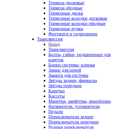
Тормоза дисковые
Тормоза ободные
Тормозные диски
Тормозные колодки дисковые
Тормозные колодки ободные
Тормозные ручки
Фиттинги и гидролинии
Трансмиссия
Назад
Трансмиссия
Болты, гайки, подшипники для
кареток
Бонки системы, клинья
Замки для цепей
Защита для системы
Звёзды задние, фривилы
Звёзды передние
Каретки
Кассеты
Манетки, шифтеры, моноблоки
Натяжители. успокоители
Педали
Переключатели задние
Переключатели передние
Ролики переключателя