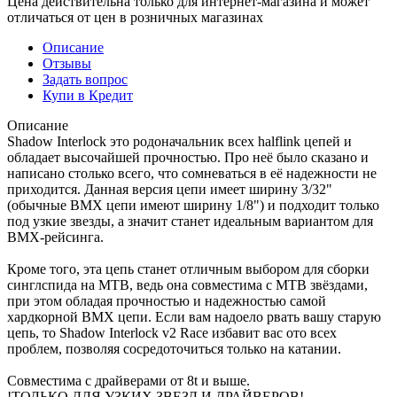
Цена действительна только для интернет-магазина и может
отличаться от цен в розничных магазинах
Описание
Отзывы
Задать вопрос
Купи в Кредит
Описание
Shadow Interlock это родоначальник всех halflink цепей и
обладает высочайшей прочностью. Про неё было сказано и
написано столько всего, что сомневаться в её надежности не
приходится. Данная версия цепи имеет ширину 3/32"
(обычные BMX цепи имеют ширину 1/8") и подходит только
под узкие звезды, а значит станет идеальным вариантом для
BMX-рейсинга.
Кроме того, эта цепь станет отличным выбором для сборки
синглспида на MTB, ведь она совместима с MTB звёздами,
при этом обладая прочностью и надежностью самой
хардкорной BMX цепи. Если вам надоело рвать вашу старую
цепь, то Shadow Interlock v2 Race избавит вас ото всех
проблем, позволяя сосредоточиться только на катании.
Совместима с драйверами от 8t и выше.
!ТОЛЬКО ДЛЯ УЗКИХ ЗВЕЗД И ДРАЙВЕРОВ!