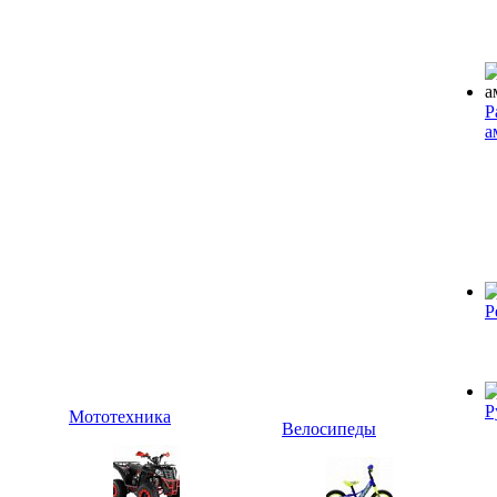
Р
а
Р
Р
Мототехника
Велосипеды