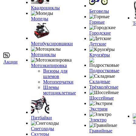
Квадроциклы
Беговелы
Мопеды
Горные
Т
Городские
Мотобуксировщики
Детские
Мотоциклы
Круизёры
Акции
Мотоэкипировка
Подростковые
Визоры для
шлемов
Складные
Мотоперчатки
Трёхколёсные
Шлемы
мотоциклетные
Шоссейные
Экстрим
Питбайки
Электро
Т
Снегоходы
Гравийные
Скутеры