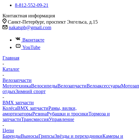
8-812-552-09-21
Контактная информация
Санкт-Петербург, проспект Энгельса, д.15
nakatspb@gmail.com
Вконтакте
YouTube
Главная
-
Каталог
-
Велозапчасти
Мототехника
Велосипеды
Велозапчасти
Велоаксессуары
Мотозап
отдых
Зимний спорт
-
BMX запчасти
Колёса
BMX запчасти
Рамы, вилки,
амортизаторы
Резина
Рубашки и тросики
Тормоза и
запчасти
Трансмиссия
Управление
-
Цепи
Баренды
Выносы
Грипсы
Звёзды и переходники
Камеры и