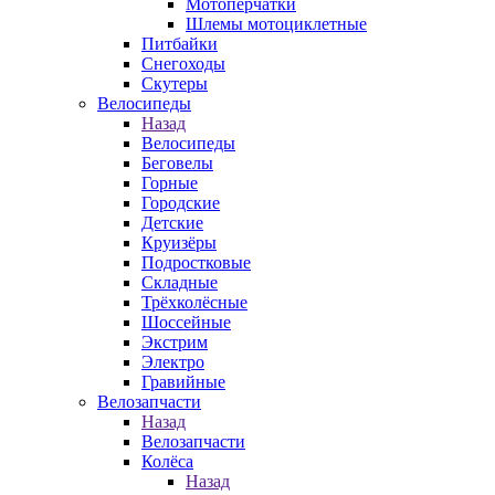
Мотоперчатки
Шлемы мотоциклетные
Питбайки
Снегоходы
Скутеры
Велосипеды
Назад
Велосипеды
Беговелы
Горные
Городские
Детские
Круизёры
Подростковые
Складные
Трёхколёсные
Шоссейные
Экстрим
Электро
Гравийные
Велозапчасти
Назад
Велозапчасти
Колёса
Назад