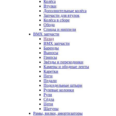
Колёса
Втулки
Дополнительные колёса
Запчасти для втулок
Колёса в сборе
Обода
Спицы и ниппели
BMX запчасти
Назад
BMX запчасти
Баренды
Выносы
Грипсы
Звёзды и переходники
Камеры и ободные ленты
Каретки
Пеги
Педали
Подседельные штыри
Рулевые колонки
Рули
Сёдла
Цепи
Шатуны
Рамы, вилки, амортизаторы