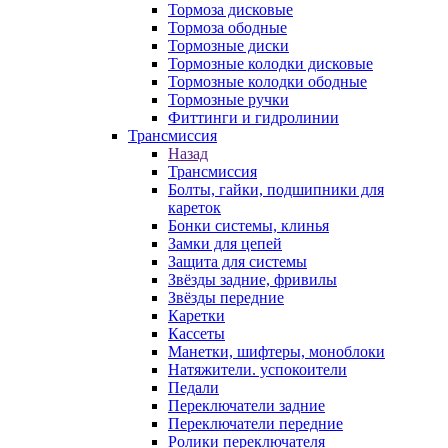
Тормоза дисковые
Тормоза ободные
Тормозные диски
Тормозные колодки дисковые
Тормозные колодки ободные
Тормозные ручки
Фиттинги и гидролинии
Трансмиссия
Назад
Трансмиссия
Болты, гайки, подшипники для
кареток
Бонки системы, клинья
Замки для цепей
Защита для системы
Звёзды задние, фривилы
Звёзды передние
Каретки
Кассеты
Манетки, шифтеры, моноблоки
Натяжители. успокоители
Педали
Переключатели задние
Переключатели передние
Ролики переключателя