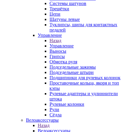
Системы шатунов
Трещётки
Цепи
Шатуны левые
Туклипсы, шипы для контактных
педалей
Управление
Назад
Управление
Выносы
Грипсы
Обмотка руля
Подседельные зажимы
Подседельные штыри
Подшипники для рулевых колонок
Проставочные кольца, якоря и топ
кэпы
Рулевые адаптеры и удлиннители
штока
Рулевые колонки
Рули
Сёдла
Велоаксессуары
Назад
Велоаксессуары