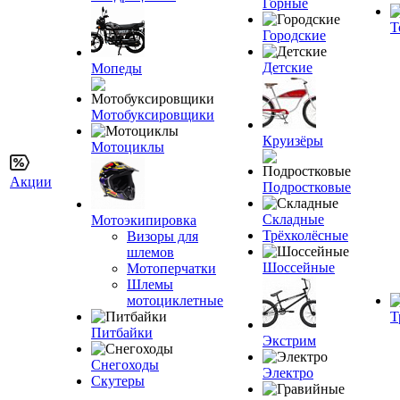
Горные
Т
Городские
Детские
Мопеды
Мотобуксировщики
Круизёры
Мотоциклы
Акции
Подростковые
Складные
Мотоэкипировка
Трёхколёсные
Визоры для
шлемов
Шоссейные
Мотоперчатки
Шлемы
мотоциклетные
Т
Питбайки
Экстрим
Снегоходы
Электро
Скутеры