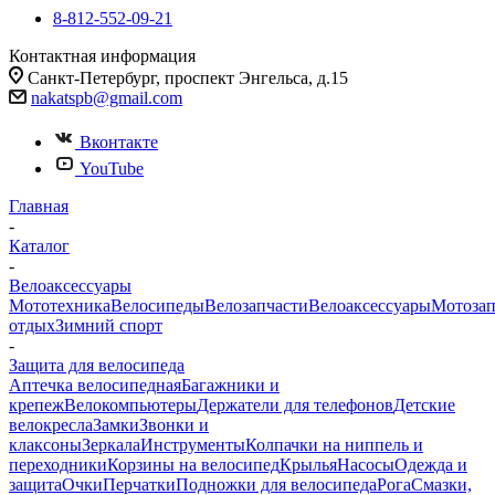
8-812-552-09-21
Контактная информация
Санкт-Петербург, проспект Энгельса, д.15
nakatspb@gmail.com
Вконтакте
YouTube
Главная
-
Каталог
-
Велоаксессуары
Мототехника
Велосипеды
Велозапчасти
Велоаксессуары
Мотозап
отдых
Зимний спорт
-
Защита для велосипеда
Аптечка велосипедная
Багажники и
крепеж
Велокомпьютеры
Держатели для телефонов
Детские
велокресла
Замки
Звонки и
клаксоны
Зеркала
Инструменты
Колпачки на ниппель и
переходники
Корзины на велосипед
Крылья
Насосы
Одежда и
защита
Очки
Перчатки
Подножки для велосипеда
Рога
Смазки,