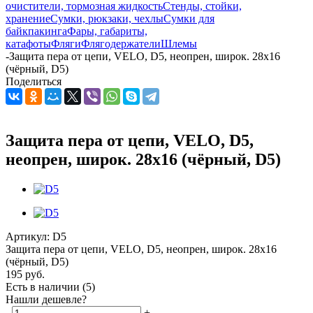
очистители, тормозная жидкость
Стенды, стойки,
хранение
Сумки, рюкзаки, чехлы
Сумки для
байкпакинга
Фары, габариты,
катафоты
Фляги
Флягодержатели
Шлемы
-
Защита пера от цепи, VELO, D5, неопрен, широк. 28х16
(чёрный, D5)
Поделиться
Защита пера от цепи, VELO, D5,
неопрен, широк. 28х16 (чёрный, D5)
Артикул:
D5
Защита пера от цепи, VELO, D5, неопрен, широк. 28х16
(чёрный, D5)
195
руб.
Есть в наличии
(5)
Нашли дешевле?
-
+