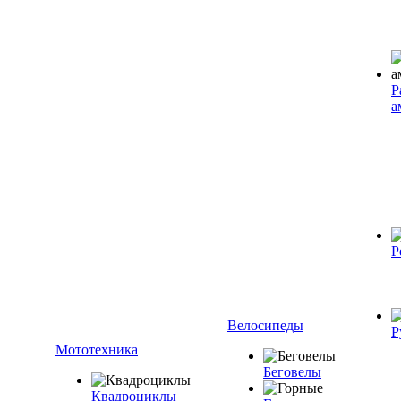
Р
а
Р
Велосипеды
Р
Мототехника
Беговелы
Квадроциклы