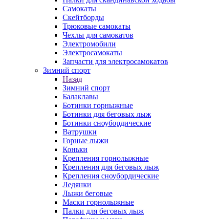
Самокаты
Скейтборды
Трюковые самокаты
Чехлы для самокатов
Электромобили
Электросамокаты
Запчасти для электросамокатов
Зимний спорт
Назад
Зимний спорт
Балаклавы
Ботинки горныжные
Ботинки для беговых лыж
Ботинки сноубордические
Ватрушки
Горные лыжи
Коньки
Крепления горнолыжные
Крепления для беговых лыж
Крепления сноубордические
Ледянки
Лыжи беговые
Маски горнолыжные
Палки для беговых лыж