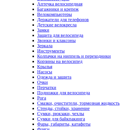
Аптечка велосипедная
Багажники и крепеж
Велокомпьютеры
Держатели для телефонов
Детские велокресла
Замки
Защита для велосипеда
Звонки и клаксоны
Зеркала
Инструменты
Колпачки на ниппель и переходники
Корзины на велосипед
Крылья
Насосы
Одежда и защита
Очки
Перчатки
Подножки для велосипеда
Рога
Смазки, очистители, тормозная жидкость
Стенды, стойки, хранение
Сумки, рюкзаки, чехлы
Сумки для байкпакинга
Фары, габариты, катафоты
Фляги