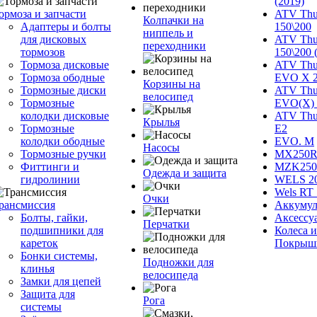
(2019)
ормоза и запчасти
ATV Thu
Колпачки на
Адаптеры и болты
150\200
ниппель и
для дисковых
ATV Thu
переходники
тормозов
150\200 
Тормоза дисковые
ATV Thu
Тормоза ободные
EVO X 
Корзины на
Тормозные диски
ATV Thu
велосипед
Тормозные
EVO(X) 
колодки дисковые
ATV Thu
Крылья
Тормозные
Е2
колодки ободные
EVO. M
Насосы
Тормозные ручки
MX250R 
Фиттинги и
MZK250
Одежда и защита
гидролинии
WELS 2
Wels RT 
Очки
рансмиссия
Аккумул
Болты, гайки,
Аксессу
Перчатки
подшипники для
Колеса и
кареток
Покрыш
Бонки системы,
Подножки для
клинья
велосипеда
Замки для цепей
Защита для
Рога
системы