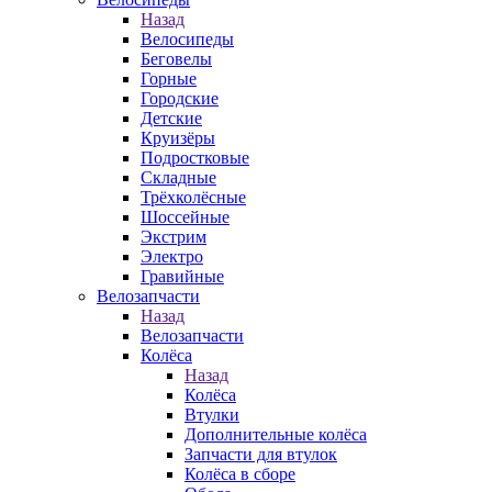
Назад
Велосипеды
Беговелы
Горные
Городские
Детские
Круизёры
Подростковые
Складные
Трёхколёсные
Шоссейные
Экстрим
Электро
Гравийные
Велозапчасти
Назад
Велозапчасти
Колёса
Назад
Колёса
Втулки
Дополнительные колёса
Запчасти для втулок
Колёса в сборе