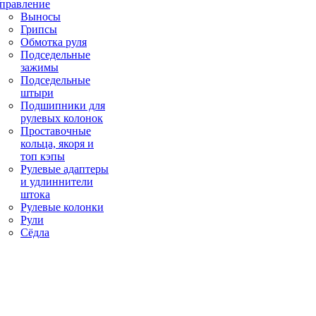
правление
Выносы
Грипсы
Обмотка руля
Подседельные
зажимы
Подседельные
штыри
Подшипники для
рулевых колонок
Проставочные
кольца, якоря и
топ кэпы
Рулевые адаптеры
и удлиннители
штока
Рулевые колонки
Рули
Сёдла