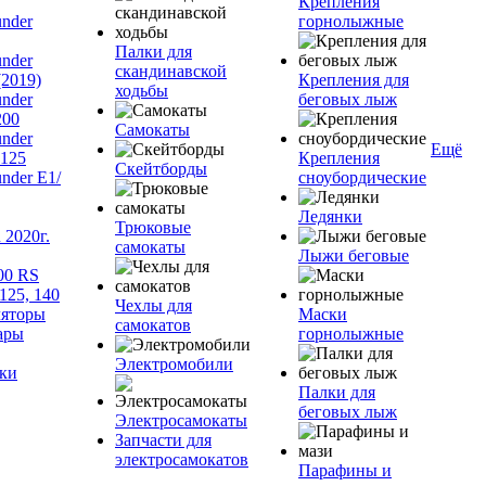
Крепления
nder
горнолыжные
Палки для
nder
скандинавской
(2019)
Крепления для
ходьбы
nder
беговых лыж
200
Самокаты
nder
Ещё
125
Крепления
Скейтборды
nder Е1/
сноубордические
Ледянки
Трюковые
2020г.
самокаты
Лыжи беговые
00 RS
125, 140
Чехлы для
яторы
Маски
самокатов
ары
горнолыжные
Электромобили
ки
Палки для
беговых лыж
Электросамокаты
Запчасти для
электросамокатов
Парафины и