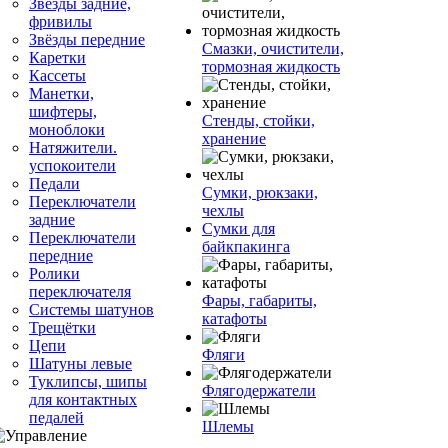
Звёзды задние,
фривилы
Звёзды передние
Смазки, очистители,
Каретки
тормозная жидкость
Кассеты
Манетки,
шифтеры,
Стенды, стойки,
моноблоки
хранение
Натяжители.
успокоители
Педали
Сумки, рюкзаки,
Переключатели
чехлы
задние
Сумки для
Переключатели
байкпакинга
передние
Ролики
переключателя
Фары, габариты,
Системы шатунов
катафоты
Трещётки
Цепи
Фляги
Шатуны левые
Туклипсы, шипы
Флягодержатели
для контактных
педалей
Шлемы