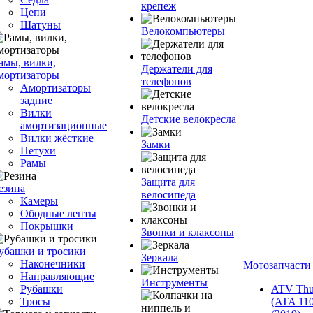
крепеж
Цепи
Шатуны
Велокомпьютеры
амы, вилки,
Держатели для
мортизаторы
телефонов
Амортизаторы
задние
Вилки
Детские велокресла
амортизационные
Вилки жёсткие
Замки
Петухи
Рамы
Защита для
езина
велосипеда
Камеры
Ободные ленты
Покрышки
Звонки и клаксоны
убашки и тросики
Зеркала
Наконечники
Мотозапчасти
Направляющие
Инструменты
Рубашки
ATV Thu
Тросы
(ATA 110