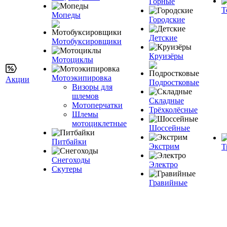
Горные
Т
Мопеды
Городские
Детские
Мотобуксировщики
Круизёры
Мотоциклы
Мотоэкипировка
Акции
Подростковые
Визоры для
шлемов
Складные
Мотоперчатки
Трёхколёсные
Шлемы
мотоциклетные
Шоссейные
Питбайки
Экстрим
Т
Снегоходы
Электро
Скутеры
Гравийные