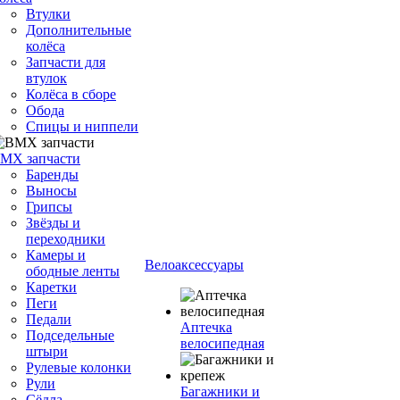
Втулки
Дополнительные
колёса
Запчасти для
втулок
Колёса в сборе
Обода
Спицы и ниппели
MX запчасти
Баренды
Выносы
Грипсы
Звёзды и
переходники
Камеры и
Велоаксессуары
ободные ленты
Каретки
Пеги
Педали
Аптечка
Подседельные
велосипедная
штыри
Рулевые колонки
Рули
Багажники и
Сёдла